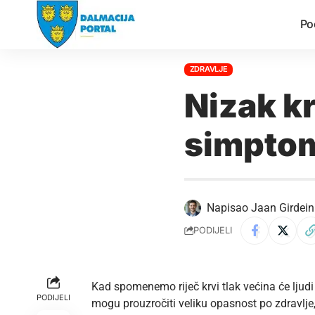
Po
ZDRAVLJE
Nizak kr
simpto
Napisao
Jaan Girdein
PODIJELI
Kad spomenemo riječ krvi tlak većina će ljudi
PODIJELI
mogu prouzročiti veliku opasnost po zdravlje