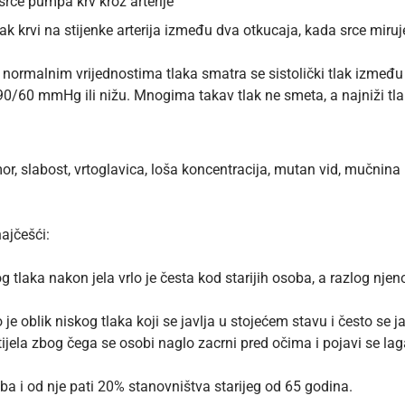
k srce pumpa krv kroz arterije
tisak krvi na stijenke arterija između dva otkucaja, kada srce miruj
a normalnim vrijednostima tlaka smatra se sistolički tlak izme
d 90/60 mmHg ili nižu. Mnogima takav tlak ne smeta, a najniži tlak
, slabost, vrtoglavica, loša koncentracija, mutan vid, mučnina 
najčešći:
g tlaka nakon jela vrlo je česta kod starijih osoba, a razlog nj
 je oblik niskog tlaka koji se javlja u stojećem stavu i često se ja
 tijela zbog čega se osobi naglo zacrni pred očima i pojavi se la
oba i od nje pati 20% stanovništva starijeg od 65 godina.