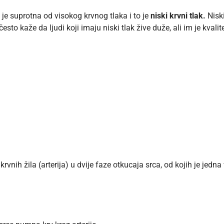
e suprotna od visokog krvnog tlaka i to je
niski krvni tlak.
Niski
o kaže da ljudi koji imaju niski tlak žive duže, ali im je kvalite
e krvnih žila (arterija) u dvije faze otkucaja srca, od kojih je j