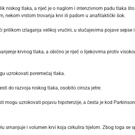
blik niskog tlaka, a riječ je o naglom i intenzivnom padu tlaka št
, nekom vrstom trovanja krvi ili padom u anafilaktički šok.
 prilikom izlaganja velikoj vrućini, u slučajevima pojave sepse i
manjenje krvnog tlaka, a obično je riječ o lijekovima protiv viso
gu uzrokovati poremećaj tlaka.
esti do razvoja niskog tlaka, osobito ciroza jetre.
sti mogu uzrokovati pojavu hipotenzije, a česta je kod Parkinso
lu smanjuje i volumen krvi koja cirkulira tijelom.
Zbog toga se sp