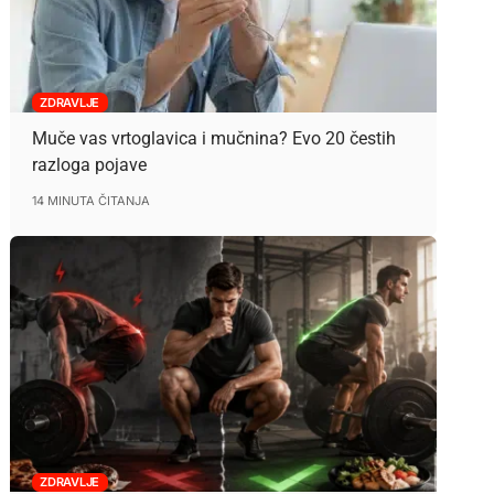
ZDRAVLJE
Muče vas vrtoglavica i mučnina? Evo 20 čestih
razloga pojave
14 MINUTA ČITANJA
ZDRAVLJE