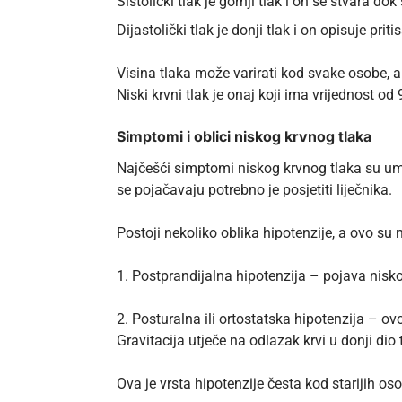
Sistolički tlak je gornji tlak i on se stvara do
Dijastolički tlak je donji tlak i on opisuje pri
Visina tlaka može varirati kod svake osobe, 
Niski krvni tlak je onaj koji ima vrijednost o
Simptomi i oblici niskog krvnog tlaka
Najčešći simptomi niskog krvnog tlaka su umor
se pojačavaju potrebno je posjetiti liječnika.
Postoji nekoliko oblika hipotenzije, a ovo su 
1. Postprandijalna hipotenzija – pojava nisko
2. Posturalna ili ortostatska hipotenzija – ovo
Gravitacija utječe na odlazak krvi u donji dio
Ova je vrsta hipotenzije česta kod starijih os