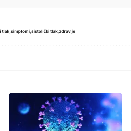
i tlak
simptomi
sistolički tlak
zdravlje