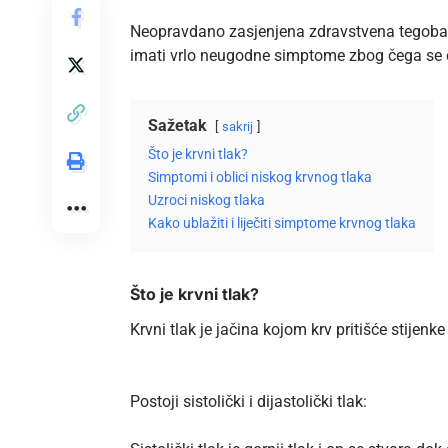
Neopravdano zasjenjena zdravstvena tegoba j
imati vrlo neugodne simptome zbog čega se čest
Sažetak
sakrij
Što je krvni tlak?
Simptomi i oblici niskog krvnog tlaka
Uzroci niskog tlaka
Kako ublažiti i liječiti simptome krvnog tlaka
Što je krvni tlak?
Krvni tlak je jačina kojom krv pritišće stijenk
Postoji sistolički i dijastolički tlak: