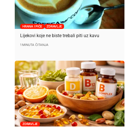
HRANA I PIĆE
ZDRAVLJE
Lijekovi koje ne biste trebali piti uz kavu
1 MINUTA ČITANJA
ZDRAVLJE