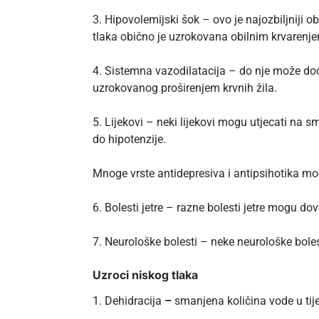
3. Hipovolemijski šok – ovo je najozbiljniji o
tlaka obično je uzrokovana obilnim krvarenjem
4. Sistemna vazodilatacija – do nje može doći
uzrokovanog proširenjem krvnih žila.
5. Lijekovi – neki lijekovi mogu utjecati na s
do hipotenzije.
Mnoge vrste antidepresiva i antipsihotika mo
6. Bolesti jetre – razne bolesti jetre mogu dov
7. Neurološke bolesti – neke neurološke bole
Uzroci niskog tlaka
1. Dehidracija
–
smanjena količina vode u tije