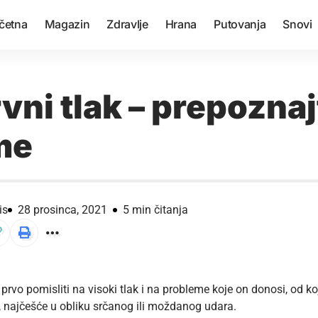
četna
Magazin
Zdravlje
Hrana
Putovanja
Snovi
vni tlak – prepoznaj
me
is
28 prosinca, 2021
5 min čitanja
 prvo pomisliti na visoki tlak i na probleme koje on donosi, od k
, najčešće u obliku srčanog ili moždanog udara.