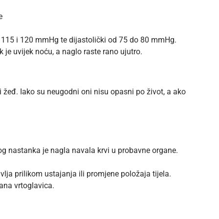
e
đu 115 i 120 mmHg te dijastolički od 75 do 80 mmHg.
 je uvijek noću, a naglo raste rano ujutro.
i žeđ. Iako su neugodni oni nisu opasni po život, a ako
enog nastanka je nagla navala krvi u probavne organe.
vlja prilikom ustajanja ili promjene položaja tijela.
gana vrtoglavica.