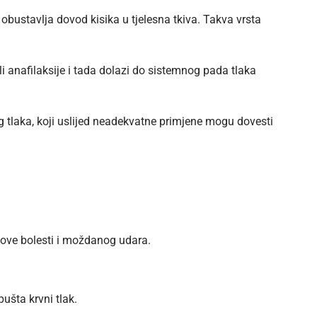
o obustavlja dovod kisika u tjelesna tkiva. Takva vrsta
li anafilaksije i tada dolazi do sistemnog pada tlaka
kog tlaka, koji uslijed neadekvatne primjene mogu dovesti
nove bolesti i moždanog udara.
ušta krvni tlak.