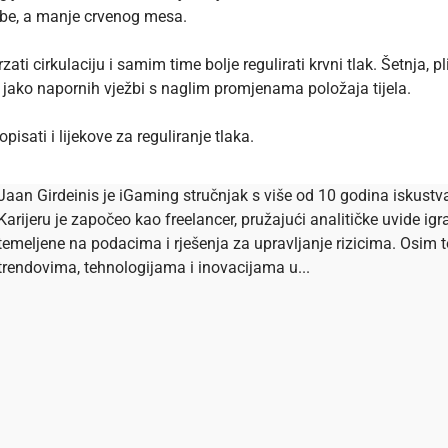
 ribe, a manje crvenog mesa.
rzati cirkulaciju i samim time bolje
regulirati krvni tlak
. Šetnja,
pl
e jako napornih vježbi s naglim promjenama položaja tijela.
pisati i lijekove za reguliranje tlaka.
Jaan Girdeinis je iGaming stručnjak s više od 10 godina iskustva 
Karijeru je započeo kao freelancer, pružajući analitičke uvide igr
temeljene na podacima i rješenja za upravljanje rizicima. Osim t
trendovima, tehnologijama i inovacijama u...