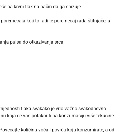
ječe na krvni tlak na način da ga snizuje.
remećaja koji to radi je poremećaj rada štitnjače, u
anja pulsa do otkazivanja srca.
rijednosti tlaka svakako je vrlo važno svakodnevno
 hranu koja će vas potaknuti na konzumaciju više tekućine.
a. Povećajte količinu voća i povrća koju konzumirate, a od