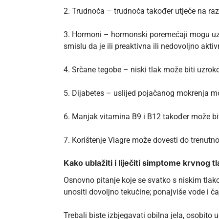
2. Trudnoća – trudnoća također utječe na razin
3. Hormoni – hormonski poremećaji mogu uzrok
smislu da je ili preaktivna ili nedovoljno akti
4. Srčane tegobe – niski tlak može biti uzro
5. Dijabetes – uslijed pojačanog mokrenja m
6. Manjak vitamina B9 i B12 također može bit
7. Korištenje Viagre može dovesti do trenutn
Kako ublažiti i liječiti simptome krvnog t
Osnovno pitanje koje se svatko s niskim tlak
unositi dovoljno tekućine; ponajviše vode i ča
Trebali biste izbjegavati obilna jela, osobito 