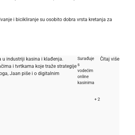
ivanje
i bicikliranje su osobito dobra vrsta kretanja za
u industriji kasina i klađenja.
Surađuje
Čitaj više
s
ačima i tvrtkama koje traže strategije
vodećim
oga, Jaan piše i o digitalnim
online
kasinima
+ 2