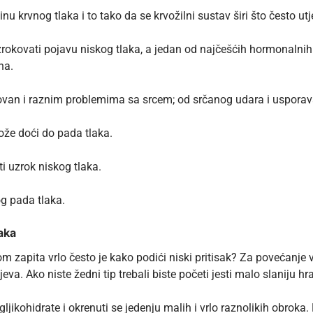
u krvnog tlaka i to tako da se krvožilni sustav širi što često ut
ovati pojavu niskog tlaka, a jedan od najčešćih hormonalnih po
vna.
kovan i raznim problemima sa srcem; od srčanog udara i usporav
ože doći do pada tlaka.
i uzrok niskog tlaka.
og pada tlaka.
laka
om zapita vrlo često je
kako podići niski pritisak?
Za povećanje v
jeva. Ako niste žedni tip trebali biste početi jesti malo slaniju
ugljikohidrate i okrenuti se jedenju malih i vrlo raznolikih obrok