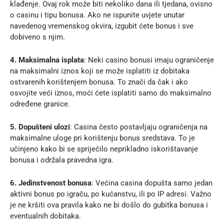
klađenje. Ovaj rok može biti nekoliko dana ili tjedana, ovisno
o casinu i tipu bonusa. Ako ne ispunite uvjete unutar
navedenog vremenskog okvira, izgubit ćete bonus i sve
dobiveno s njim.
4. Maksimalna isplata
: Neki casino bonusi imaju ograničenje
na maksimalni iznos koji se može isplatiti iz dobitaka
ostvarenih korištenjem bonusa. To znači da čak i ako
osvojite veći iznos, moći ćete isplatiti samo do maksimalno
određene granice.
5. Dopušteni ulozi
: Casina često postavljaju ograničenja na
maksimalne uloge pri korištenju bonus sredstava. To je
učinjeno kako bi se spriječilo neprikladno iskorištavanje
bonusa i održala pravedna igra.
6. Jedinstvenost bonusa
: Većina casina dopušta samo jedan
aktivni bonus po igraču, po kućanstvu, ili po
IP adresi
. Važno
je ne kršiti ova pravila kako ne bi došlo do gubitka bonusa i
eventualnih dobitaka.