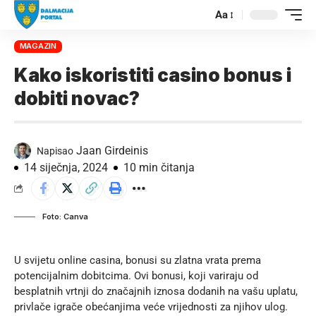
Aa
MAGAZIN
Kako iskoristiti casino bonus i
dobiti novac?
Jaan Girdeinis
Napisao
14 siječnja, 2024
10 min čitanja
Foto: Canva
U svijetu online casina, bonusi su zlatna vrata prema
potencijalnim dobitcima. Ovi bonusi, koji variraju od
besplatnih vrtnji do značajnih iznosa dodanih na vašu uplatu,
privlače igrače obećanjima veće vrijednosti za njihov ulog.