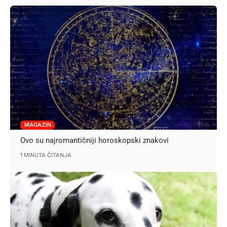
MAGAZIN
Ovo su najromantičniji horoskopski znakovi
1 MINUTA ČITANJA