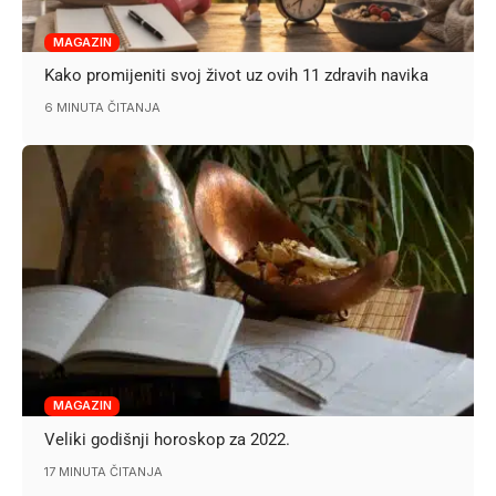
MAGAZIN
Kako promijeniti svoj život uz ovih 11 zdravih navika
6 MINUTA ČITANJA
MAGAZIN
Veliki godišnji horoskop za 2022.
17 MINUTA ČITANJA