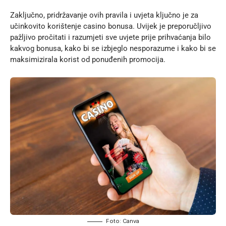
Zaključno, pridržavanje ovih pravila i uvjeta ključno je za
učinkovito korištenje casino bonusa. Uvijek je preporučljivo
pažljivo pročitati i razumjeti sve uvjete prije prihvaćanja bilo
kakvog bonusa, kako bi se izbjeglo nesporazume i kako bi se
maksimizirala korist od ponuđenih promocija.
Foto: Canva