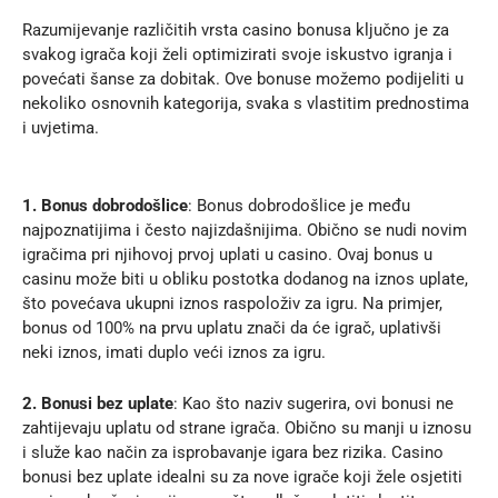
Razumijevanje različitih vrsta casino bonusa ključno je za
svakog igrača koji želi optimizirati svoje iskustvo igranja i
povećati šanse za dobitak. Ove bonuse možemo podijeliti u
nekoliko osnovnih kategorija, svaka s vlastitim prednostima
i uvjetima.
1. Bonus dobrodošlice
: Bonus dobrodošlice je među
najpoznatijima i često najizdašnijima. Obično se nudi novim
igračima pri njihovoj prvoj uplati u casino. Ovaj bonus u
casinu može biti u obliku postotka dodanog na iznos uplate,
što povećava ukupni iznos raspoloživ za igru. Na primjer,
bonus od 100% na prvu uplatu znači da će igrač, uplativši
neki iznos, imati duplo veći iznos za igru.
2. Bonusi bez uplate
: Kao što naziv sugerira, ovi bonusi ne
zahtijevaju uplatu od strane igrača. Obično su manji u iznosu
i služe kao način za isprobavanje igara bez rizika. Casino
bonusi bez uplate idealni su za nove igrače koji žele osjetiti