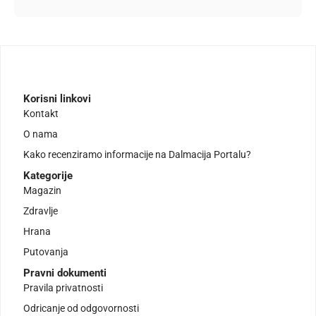
Korisni linkovi
Kontakt
O nama
Kako recenziramo informacije na Dalmacija Portalu?
Kategorije
Magazin
Zdravlje
Hrana
Putovanja
Pravni dokumenti
Pravila privatnosti
Odricanje od odgovornosti