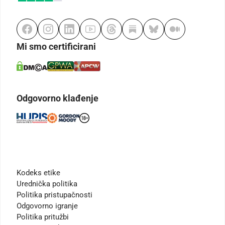
Mi smo certificirani
Odgovorno klađenje
Kodeks etike
Urednička politika
Politika pristupačnosti
Odgovorno igranje
Politika pritužbi