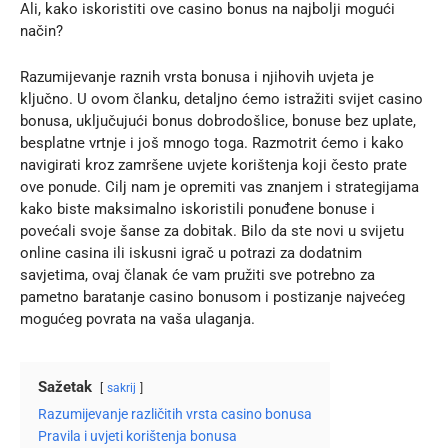
Ali, kako iskoristiti ove
casino bonus
na najbolji mogući
način?
Razumijevanje raznih vrsta bonusa i njihovih uvjeta je
ključno. U ovom članku, detaljno ćemo istražiti svijet casino
bonusa, uključujući bonus dobrodošlice, bonuse bez uplate,
besplatne vrtnje i još mnogo toga. Razmotrit ćemo i kako
navigirati kroz zamršene uvjete korištenja koji često prate
ove ponude. Cilj nam je opremiti vas znanjem i strategijama
kako biste maksimalno iskoristili ponuđene bonuse i
povećali svoje šanse za dobitak. Bilo da ste novi u svijetu
online casina ili iskusni igrač u potrazi za dodatnim
savjetima, ovaj članak će vam pružiti sve potrebno za
pametno baratanje casino bonusom i postizanje najvećeg
mogućeg povrata na vaša ulaganja.
Sažetak
sakrij
Razumijevanje različitih vrsta casino bonusa
Pravila i uvjeti korištenja bonusa