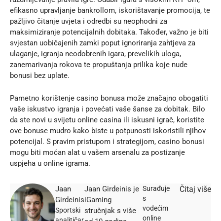
efikasno upravljanje bankrollom, iskorištavanje promocija, te
pažljivo čitanje uvjeta i odredbi su neophodni za
maksimiziranje potencijalnih dobitaka. Također, važno je biti
svjestan uobičajenih zamki poput ignoriranja zahtjeva za
ulaganje, igranja neodobrenih igara, prevelikih uloga,
zanemarivanja rokova te propuštanja prilika koje nude
bonusi bez uplate.
Pametno korištenje casino bonusa može značajno obogatiti
vaše iskustvo igranja i povećati vaše šanse za dobitak. Bilo
da ste novi u svijetu online casina ili iskusni igrač, koristite
ove bonuse mudro kako biste u potpunosti iskoristili njihov
potencijal. S pravim pristupom i strategijom, casino bonusi
mogu biti moćan alat u vašem arsenalu za postizanje
uspjeha u online igrama.
Jaan
Jaan Girdeinis je
Surađuje
Čitaj više
s
Girdeinis
iGaming
vodećim
Sportski
stručnjak s više
online
analitičar