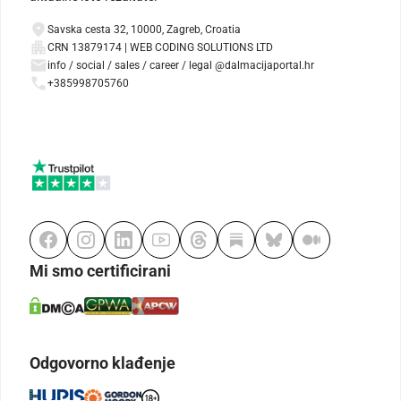
Savska cesta 32, 10000, Zagreb, Croatia
CRN 13879174 | WEB CODING SOLUTIONS LTD
info / social / sales / career / legal @dalmacijaportal.hr
+385998705760
Mi smo certificirani
Odgovorno klađenje