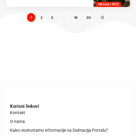
HRANA I PIĆE
1
2
3
…
19
20
Korisni linkovi
Kontakt
O nama
Kako recenziramo informacije na Dalmacija Portalu?