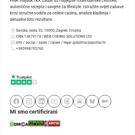
HNK Hajduk i KK Zadar uz najljepše rođendanske čestitke,
autentične recepte i savjete za lifestyle. Istražite svijet zabave
kroz stručne vodiče za online casina, analize klađenja i
aktualne loto rezultate.
Savska cesta 32, 10000, Zagreb, Croatia
CRN 13879174 | WEB CODING SOLUTIONS LTD
info / social / sales / career / legal @dalmacijaportal.hr
+385998705760
Mi smo certificirani