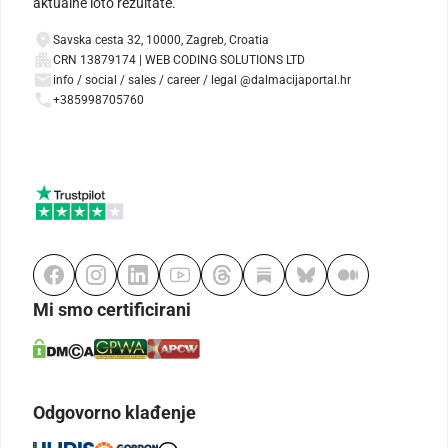
aktualne loto rezultate.
Savska cesta 32, 10000, Zagreb, Croatia
CRN 13879174 | WEB CODING SOLUTIONS LTD
info / social / sales / career / legal @dalmacijaportal.hr
+385998705760
Mi smo certificirani
Odgovorno klađenje