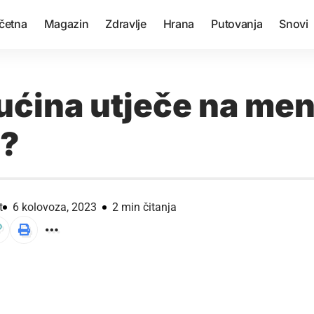
četna
Magazin
Zdravlje
Hrana
Putovanja
Snovi
ućina utječe na men
e?
t
6 kolovoza, 2023
2 min čitanja