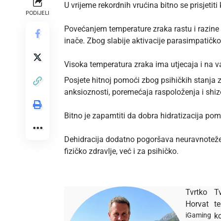
U vrijeme rekordnih vrućina bitno se prisjetiti
PODIJELI
Povećanjem temperature zraka rastu i razine kor
inače. Zbog slabije aktivacije parasimpatičko
Visoka temperatura zraka ima utjecaja i na va
Posjete hitnoj pomoći zbog psihičkih stanja
anksioznosti, poremećaja raspoloženja i shizo
Bitno je zapamtiti da dobra hidratizacija po
Dehidracija dodatno pogoršava neuravnotežena
fizičko zdravlje, već i za psihičko.
Tvrtko
Tv
Horvat
t
iGaming
ko