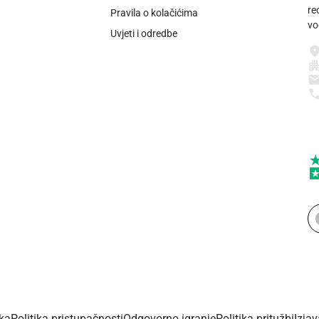
re
Pravila o kolačićima
vo
Uvjeti i odredbe
ika
Politika pristupačnosti
Odgovorno igranje
Politika pritužbi
Izja