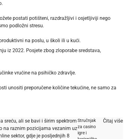
o.
te postati potišteni, razdražljivi i osjetljiviji nego
 smo podložni stresu.
duktivni na poslu, u školi ili u kući.
nju
iz 2022. Posjete zbog zloporabe sredstava,
činke vrućine na psihičko zdravlje.
sti unositi preporučene količine tekućine, ne samo za
a sreću, ali se bavi i širim spektrom
Stručnjak
Čitaj više
za casino
dio na raznim pozicijama vezanim uz
igre i
ine sektor, gdje je posljednjih 8
korisničko