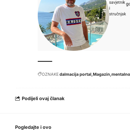
savjetnik
go
i
stručnjak
OZNAKE
dalmacija portal
Magazin
mentalno
Podijeli ovaj članak
Pogledajte i ovo