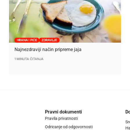
HRANA I PIĆE
ZDRAVLJE
Najnezdraviji način pripreme jaja
1 MINUTA ČITANJA
Pravni dokumenti
Do
Pravila privatnosti
Sr
Odricanje od odgovornosti
Ha