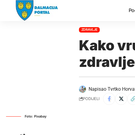
Po
ZDRAVLJE
Kako vr
zdravlj
Napisao
Tvrtko Horva
PODIJELI
Foto: Pixabay