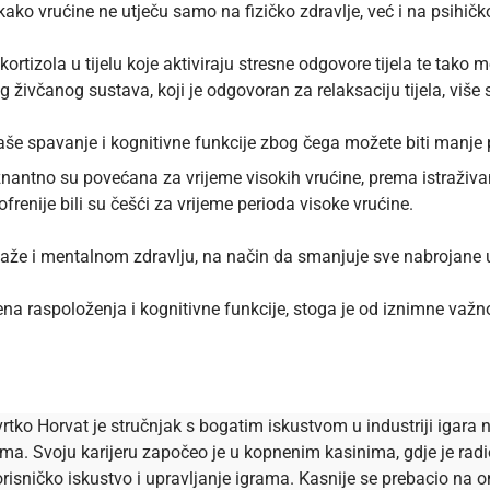
 kako vrućine ne utječu samo na fizičko zdravlje, već i na psihičk
tizola u tijelu koje aktiviraju stresne odgovore tijela te tako može
g živčanog sustava, koji je odgovoran za relaksaciju tijela, više
še spavanje i kognitivne funkcije zbog čega možete biti manje pro
 znantno su povećana za vrijeme visokih vrućine, prema
istraživa
frenije bili su češći za vrijeme perioda visoke vrućine.
maže i mentalnom zdravlju, na način da smanjuje sve nabrojane u
 raspoloženja i kognitivne funkcije, stoga je od iznimne važno
rtko Horvat je stručnjak s bogatim iskustvom u industriji igara n
ema. Svoju karijeru započeo je u kopnenim kasinima, gdje je ra
risničko iskustvo i upravljanje igrama. Kasnije se prebacio na onl