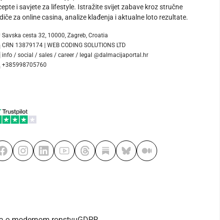
cepte i savjete za lifestyle. Istražite svijet zabave kroz stručne
diče za online casina, analize klađenja i aktualne loto rezultate.
Savska cesta 32, 10000, Zagreb, Croatia
CRN 13879174 | WEB CODING SOLUTIONS LTD
info / social / sales / career / legal @dalmacijaportal.hr
+385998705760
va o modernom ropstvu
GDPR