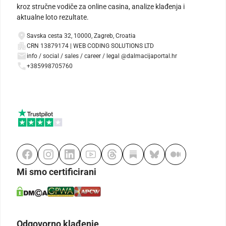
kroz stručne vodiče za online casina, analize klađenja i
aktualne loto rezultate.
Savska cesta 32, 10000, Zagreb, Croatia
CRN 13879174 | WEB CODING SOLUTIONS LTD
info / social / sales / career / legal @dalmacijaportal.hr
+385998705760
Mi smo certificirani
Odgovorno klađenje