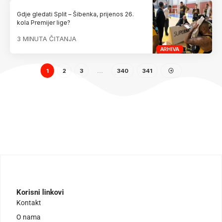
Gdje gledati Split – Šibenka, prijenos 26.
kola Premijer lige?
3 MINUTA ČITANJA
ARHIVA
1
2
3
…
340
341
Korisni linkovi
Kontakt
O nama