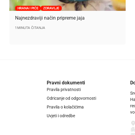
HRANA I PIĆE
ZDRAVLJE
Najnezdraviji način pripreme jaja
1 MINUTA ČITANJA
Pravni dokumenti
Do
Pravila privatnosti
Sr
Odricanje od odgovornosti
Ha
re
Pravila o kolačićima
vo
Uvjeti i odredbe