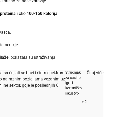
o korisno za naše zdravlje.
 proteina
i oko
100-150 kalorija
.
kvasca.
 demencije.
ilaže
, pokazala su
istraživanja
.
a sreću, ali se bavi i širim spektrom
Stručnjak
Čitaj više
za casino
dio na raznim pozicijama vezanim uz
igre i
ine sektor, gdje je posljednjih 8
korisničko
iskustvo
+ 2