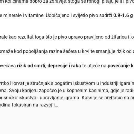
 količinama dobro za zdravlje, stoga se mnogi pitaju je li i piv
ke minerale i vitamine. Uobičajeno i svijetlo pivo sadrži
0.9-1.6 g
ale kao rezultat toga što je pivo upravo pravljeno od žitarica i 
maže kod poboljšanja razine šećera u krvi te smanjuje rizik od
 povećava
rizik od smrti, depresije i raka
te utječe na
povećanje k
rtko Horvat je stručnjak s bogatim iskustvom u industriji igara n
ema. Svoju karijeru započeo je u kopnenim kasinima, gdje je ra
risničko iskustvo i upravljanje igrama. Kasnije se prebacio na onl
dina fokusiran na razvoj i...