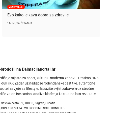
ZDRAVLJE
Evo kako je kava dobra za zdravlje
1 MINUTA ČITANJA
brodošli na Dalmacijaportal.hr
edišnje mjesto za sport, kulturu i modernu zabavu. Pratimo HNK
jduk i KK Zadar uz najljepše rođendanske čestitke, autentične
cepte i savjete za lifestyle. Istražite svijet zabave kroz stručne
diče za online casina, analize klađenja i aktualne loto rezultate.
Savska cesta 32, 10000, Zagreb, Croatia
CRN 13879174 | WEB CODING SOLUTIONS LTD