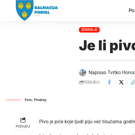
Po
ZDRAVLJE
Je li pi
Napisao
Tvrtko Horva
PODIJELI
Foto: Pixabay
Pivo je piće koje ljudi piju već tisućama god
PODIJELI