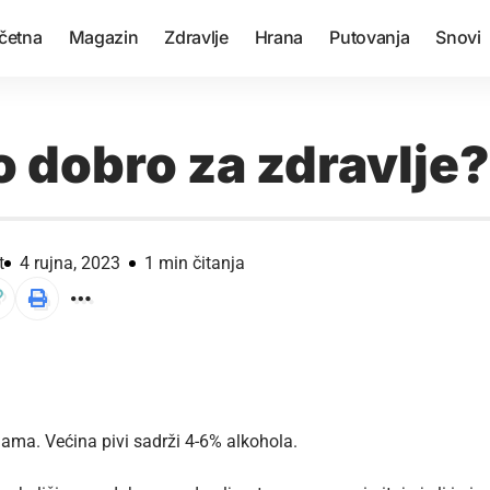
četna
Magazin
Zdravlje
Hrana
Putovanja
Snovi
vo dobro za zdravlje?
t
4 rujna, 2023
1 min čitanja
inama. Većina pivi sadrži 4-6% alkohola.