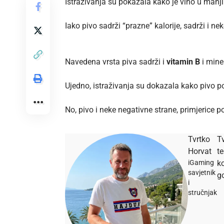
Istraživanja su pokazala kako je vino u manjim
Iako pivo sadrži “prazne” kalorije, sadrži i ne
Navedena vrsta piva sadrži i
vitamin B
i miner
Ujedno,
istraživanja
su dokazala kako pivo po
No, pivo i neke negativne strane, primjerice
Tvrtko
Tv
Horvat
t
iGaming
ko
savjetnik
go
i
stručnjak