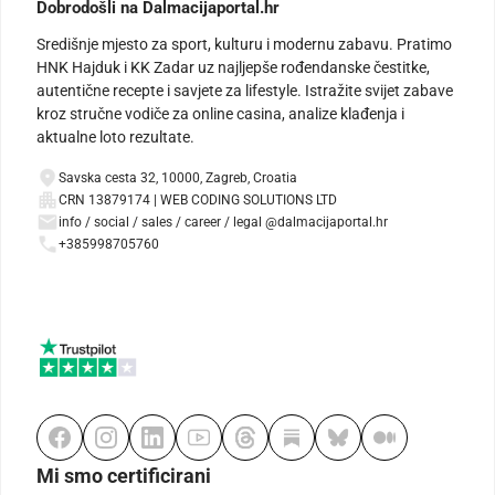
Dobrodošli na Dalmacijaportal.hr
Središnje mjesto za sport, kulturu i modernu zabavu. Pratimo
HNK Hajduk i KK Zadar uz najljepše rođendanske čestitke,
autentične recepte i savjete za lifestyle. Istražite svijet zabave
kroz stručne vodiče za online casina, analize klađenja i
aktualne loto rezultate.
Savska cesta 32, 10000, Zagreb, Croatia
CRN 13879174 | WEB CODING SOLUTIONS LTD
info / social / sales / career / legal @dalmacijaportal.hr
+385998705760
Mi smo certificirani