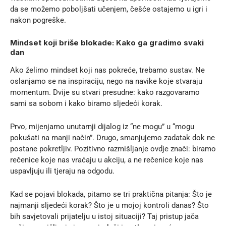
da se možemo poboljšati učenjem, češće ostajemo u igri i
nakon pogreške.
Mindset koji briše blokade: Kako ga gradimo svaki
dan
Ako želimo mindset koji nas pokreće, trebamo sustav. Ne
oslanjamo se na inspiraciju, nego na navike koje stvaraju
momentum. Dvije su stvari presudne:
kako razgovaramo
sami sa sobom
i kako biramo sljedeći korak.
Prvo, mijenjamo unutarnji dijalog iz “ne mogu” u “mogu
pokušati na manji način”. Drugo, smanjujemo zadatak dok ne
postane pokretljiv. Pozitivno razmišljanje ovdje znači: biramo
rečenice koje nas vraćaju u akciju, a ne rečenice koje nas
uspavljuju ili tjeraju na odgodu.
Kad se pojavi blokada, pitamo se tri praktična pitanja: Što je
najmanji sljedeći korak? Što je u mojoj kontroli danas? Što
bih savjetovali prijatelju u istoj situaciji? Taj pristup jača