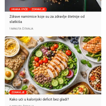
HRANA I PIĆE
ZDRAVLJE
Zdrave namirnice koje su za zdravlje štetnije od
slatkiša
1 MINUTA ČITANJA
ZDRAVLJE
Kako ući u kalorijski deficit bez gladi?