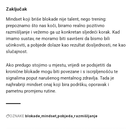
Zaključak
Mindset koji briše blokade nije talent, nego trening:
prepoznamo što nas koči, biramo realno pozitivno
razmišljanje i vežemo ga uz konkretan sljedeći korak. Kad
imamo sustav, ne moramo biti savršeni da bismo bili
učinkoviti, a pobjede dolaze kao rezultat dosljednosti, ne kao
slučajnost.
Ako predugo stojimo u mjestu, vrijedi se podsjetiti da
kronične blokade mogu biti povezane i s iscrpljenošću te
signalima poput
narušenog mentalnog zdravlja
. Tada je
najhrabriji mindset onaj koji bira podršku, oporavak i
pametnu promjenu rutine.
OZNAKE
blokade
mindset
pobjeda
razmišljanje