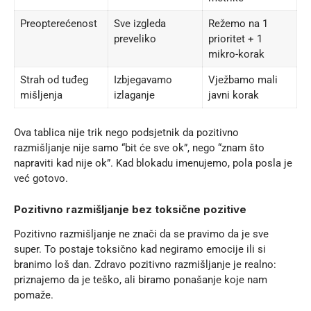
Preopterećenost
Sve izgleda
Režemo na 1
preveliko
prioritet + 1
mikro-korak
Strah od tuđeg
Izbjegavamo
Vježbamo mali
mišljenja
izlaganje
javni korak
Ova tablica nije trik nego podsjetnik da pozitivno
razmišljanje nije samo “bit će sve ok”, nego “znam što
napraviti kad nije ok”. Kad blokadu imenujemo, pola posla je
već gotovo.
Pozitivno razmišljanje bez toksične pozitive
Pozitivno razmišljanje ne znači da se pravimo da je sve
super. To postaje toksično kad negiramo emocije ili si
branimo loš dan. Zdravo pozitivno razmišljanje je realno:
priznajemo da je teško, ali biramo ponašanje koje nam
pomaže.