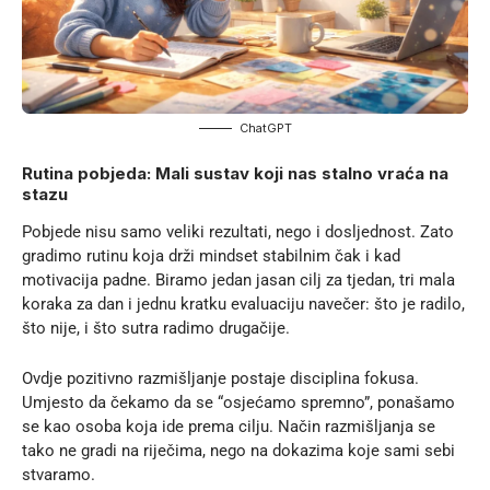
ChatGPT
Rutina pobjeda: Mali sustav koji nas stalno vraća na
stazu
Pobjede nisu samo veliki rezultati, nego i dosljednost. Zato
gradimo rutinu koja drži mindset stabilnim čak i kad
motivacija padne. Biramo jedan jasan cilj za tjedan, tri mala
koraka za dan i jednu kratku evaluaciju navečer: što je radilo,
što nije, i što sutra radimo drugačije.
Ovdje pozitivno razmišljanje postaje disciplina fokusa.
Umjesto da čekamo da se “osjećamo spremno”, ponašamo
se kao osoba koja ide prema cilju. Način razmišljanja se
tako ne gradi na riječima, nego na dokazima koje sami sebi
stvaramo.