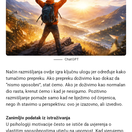
ChatGPT
Način razmišljanja ovdje igra ključnu ulogu jer određuje kako
tumačimo prepreku. Ako prepreku doživimo kao dokaz da
“nismo sposobni”, stat ćemo. Ako je doživimo kao normalan
dio rasta, krenut ćemo i kad je nesigurno. Pozitivno
razmišljanje pomaže samo kad ne bježimo od činjenica,
nego ih stavimo u perspektivu: ovo je izazovno, ali izvedivo.
Zanimljiv podatak iz istraživanja
U psihologiji motivacije često se ističe da uvjerenja o
vlastitim sposobnostima utječu na upornost. Kad vjerujemo