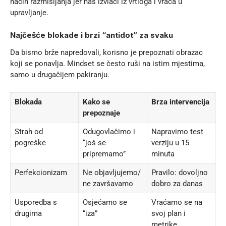
način razmišljanja jer nas izvlači iz vrtloga i vraća u
upravljanje.
Najčešće blokade i brzi “antidot” za svaku
Da bismo brže napredovali, korisno je prepoznati obrazac
koji se ponavlja. Mindset se često ruši na istim mjestima,
samo u drugačijem pakiranju.
Blokada
Kako se
Brza intervencija
prepoznaje
Strah od
Odugovlačimo i
Napravimo test
pogreške
“još se
verziju u 15
pripremamo”
minuta
Perfekcionizam
Ne objavljujemo/
Pravilo: dovoljno
ne završavamo
dobro za danas
Usporedba s
Osjećamo se
Vraćamo se na
drugima
“iza”
svoj plan i
metrike