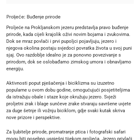
Proljeće: Buđenje prirode
Proljeće na Prokljanskom jezeru predstavlja pravo buđenje
prirode, kada cijeli krajolik oživi novim bojama i zvukovima.
Dok se mraz povlači i prvi pupoljci pojavljuju, jezero i
njegova okolina postaju svjedoci povratka života u svoj puni
sjaj. Ovo razdoblje idealno je za ponovno povezivanje s
prirodom, dok se oslobađamo zimskog umora i obnavljamo
energiju.
Aktivnosti poput pješačenja i biciklizma su izuzetno
popularne u ovom dobu godine, omogućujući posjetiteljima
da istražuju obale i staze koje okružuju jezero. Svježi
proljetni zrak i blage sunčeve zrake stvaraju savršene uvjete
za duge šetnje ili vožnju biciklom, gdje svaki kutak skriva
nove prizore i perspektive.
Za ljubitelje prirode, promatranje ptica i fotografski safari
mogu biti posebno uspješni tijekom proljeća. Jezero privlači