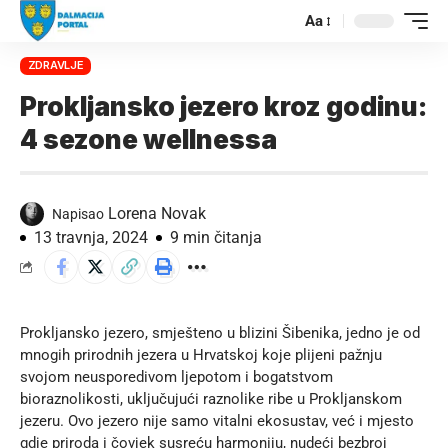
Aa
ZDRAVLJE
Prokljansko jezero kroz godinu:
4 sezone wellnessa
Lorena Novak
Napisao
13 travnja, 2024
9 min čitanja
Prokljansko jezero, smješteno u blizini
Šibenika
, jedno je od
mnogih prirodnih jezera u Hrvatskoj koje plijeni pažnju
svojom neusporedivom ljepotom i bogatstvom
bioraznolikosti, uključujući raznolike ribe u Prokljanskom
jezeru. Ovo jezero nije samo vitalni ekosustav, već i mjesto
gdje priroda i čovjek susreću harmoniju, nudeći bezbroj