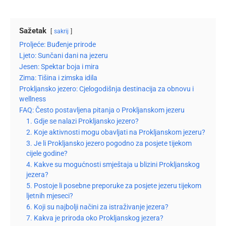
Sažetak
sakrij
Proljeće: Buđenje prirode
Ljeto: Sunčani dani na jezeru
Jesen: Spektar boja i mira
Zima: Tišina i zimska idila
Prokljansko jezero: Cjelogodišnja destinacija za obnovu i
wellness
FAQ: Često postavljena pitanja o Prokljanskom jezeru
1. Gdje se nalazi Prokljansko jezero?
2. Koje aktivnosti mogu obavljati na Prokljanskom jezeru?
3. Je li Prokljansko jezero pogodno za posjete tijekom
cijele godine?
4. Kakve su mogućnosti smještaja u blizini Prokljanskog
jezera?
5. Postoje li posebne preporuke za posjete jezeru tijekom
ljetnih mjeseci?
6. Koji su najbolji načini za istraživanje jezera?
7. Kakva je priroda oko Prokljanskog jezera?