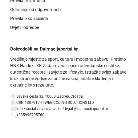
Pravila privatnosti
Odricanje od odgovornosti
Pravila o kolačićima
Uvjeti i odredbe
Dobrodošli na Dalmacijaportal.hr
Središnje mjesto za sport, kulturu i modernu zabavu. Pratimo
HNK Hajduk i KK Zadar uz najljepše rođendanske čestitke,
autentične recepte i savjete za lifestyle. Istražite svijet zabave
kroz stručne vodiče za online casina, analize klađenja i
aktualne loto rezultate.
Savska cesta 32, 10000, Zagreb, Croatia
CRN 13879174 | WEB CODING SOLUTIONS LTD
info / social / sales / career / legal @dalmacijaportal.hr
+385998705760