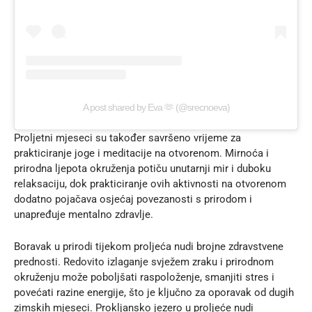
A post shared by Eva 🫶 (@srecnoeva)
Proljetni mjeseci su također savršeno vrijeme za
prakticiranje joge
i meditacije na otvorenom. Mirnoća i
prirodna ljepota okruženja potiču unutarnji mir i duboku
relaksaciju, dok prakticiranje ovih aktivnosti na otvorenom
dodatno pojačava osjećaj povezanosti s prirodom i
unapređuje mentalno zdravlje.
Boravak u prirodi tijekom proljeća nudi brojne zdravstvene
prednosti. Redovito izlaganje svježem zraku i prirodnom
okruženju može poboljšati raspoloženje, smanjiti stres i
povećati razine energije, što je ključno za oporavak od dugih
zimskih mjeseci. Prokljansko jezero u proljeće nudi