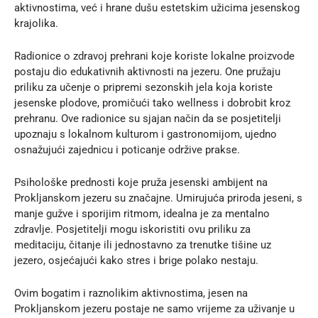
aktivnostima, već i hrane dušu estetskim užicima jesenskog
krajolika.
Radionice o zdravoj prehrani koje koriste lokalne proizvode
postaju dio edukativnih aktivnosti na jezeru. One pružaju
priliku za učenje o pripremi sezonskih jela koja koriste
jesenske plodove, promičući tako wellness i dobrobit kroz
prehranu. Ove radionice su sjajan način da se posjetitelji
upoznaju s lokalnom kulturom i gastronomijom, ujedno
osnažujući zajednicu i poticanje održive prakse.
Psihološke prednosti koje pruža jesenski ambijent na
Prokljanskom jezeru su značajne. Umirujuća priroda jeseni, s
manje gužve i sporijim ritmom, idealna je za mentalno
zdravlje. Posjetitelji mogu iskoristiti ovu priliku za
meditaciju, čitanje ili jednostavno za trenutke tišine uz
jezero, osjećajući kako stres i brige polako nestaju.
Ovim bogatim i raznolikim aktivnostima, jesen na
Prokljanskom jezeru postaje ne samo vrijeme za uživanje u