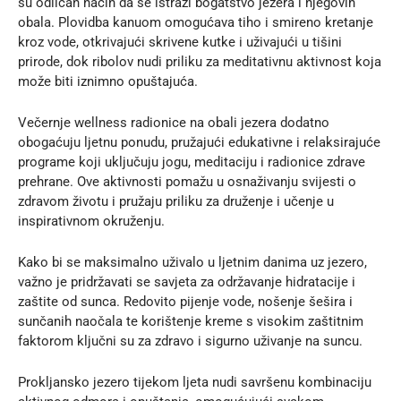
su odličan način da se istraži bogatstvo jezera i njegovih
obala. Plovidba kanuom omogućava tiho i smireno kretanje
kroz vode, otkrivajući skrivene kutke i uživajući u tišini
prirode, dok ribolov nudi priliku za meditativnu aktivnost koja
može biti iznimno opuštajuća.
Večernje wellness radionice na obali jezera dodatno
obogaćuju ljetnu ponudu, pružajući edukativne i relaksirajuće
programe koji uključuju jogu, meditaciju i radionice zdrave
prehrane. Ove aktivnosti pomažu u osnaživanju svijesti o
zdravom životu i pružaju priliku za druženje i učenje u
inspirativnom okruženju.
Kako bi se maksimalno uživalo u ljetnim danima uz jezero,
važno je pridržavati se savjeta za održavanje hidratacije i
zaštite od sunca. Redovito pijenje vode, nošenje šešira i
sunčanih naočala te korištenje kreme s visokim zaštitnim
faktorom ključni su za zdravo i sigurno uživanje na suncu.
Prokljansko jezero
tijekom ljeta nudi savršenu kombinaciju