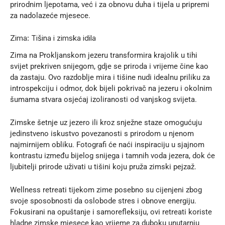
prirodnim ljepotama, već i za obnovu duha i tijela u pripremi
za nadolazeće mjesece.
Zima: Tišina i zimska idila
Zima na Prokljanskom jezeru transformira krajolik u tihi
svijet prekriven snijegom, gdje se priroda i vrijeme čine kao
da zastaju. Ovo razdoblje mira i tišine nudi idealnu priliku za
introspekciju i odmor, dok bijeli pokrivač na jezeru i okolnim
šumama stvara osjećaj izoliranosti od vanjskog svijeta.
Zimske šetnje uz jezero ili kroz snježne staze omogućuju
jedinstveno iskustvo povezanosti s prirodom u njenom
najmirnijem obliku. Fotografi će naći inspiraciju u sjajnom
kontrastu između bijelog snijega i tamnih voda jezera, dok će
ljubitelji prirode uživati u tišini koju pruža zimski pejzaž.
Wellness retreati tijekom zime posebno su cijenjeni zbog
svoje sposobnosti da oslobode stres i obnove energiju.
Fokusirani na opuštanje i samorefleksiju, ovi retreati koriste
hladne zimske mjesece kao vrijeme za duboku unutarnju