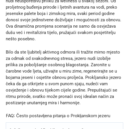
nudi neusporedivu priliku za wellness u svakoj sezoni. Od
proljetnog buđenja prirode i ljetnih avantura na vodi, preko
jesenske palete boja i zimskog mira, svaki period godine
donosi svoje jedinstvene doživljaje i mogućnosti za obnovu.
Ova dinamična promjena scenarija ne samo da osvježava
dušu već i revitalizira tijelo, pružajući svakom posjetitelju
nešto posebno.
Bilo da ste ljubitelj aktivnog odmora ili tražite mirno mjesto
za odmak od svakodnevnog stresa, jezero nudi izobilje
prilika za poboljšanje osobnog blagostanja. Zaronite u
čarobne vode ljeta, uživajte u miru zime, regenerirajte se u
bojama jeseni i osjetite obnovu proljeća. Prokljansko jezero
čeka da ga otkrijete u svom punom sjaju, nudeći vam
osvježenje i obnovu tijekom cijele godine. Prepuštajući se
ritmu prirode, svatko može pronaći svoj idealan način za
postizanje unutarnjeg mira i harmonije.
FAQ: Često postavljena pitanja o Prokljanskom jezeru