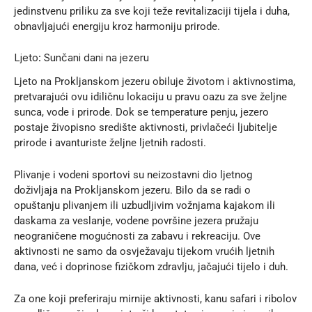
jedinstvenu priliku za sve koji teže revitalizaciji tijela i duha,
obnavljajući energiju kroz harmoniju prirode.
Ljeto: Sunčani dani na jezeru
Ljeto na Prokljanskom jezeru obiluje životom i aktivnostima,
pretvarajući ovu idiličnu lokaciju u pravu oazu za sve željne
sunca, vode i prirode. Dok se temperature penju, jezero
postaje živopisno središte aktivnosti, privlačeći ljubitelje
prirode i avanturiste željne ljetnih radosti.
Plivanje i vodeni sportovi su neizostavni dio ljetnog
doživljaja na Prokljanskom jezeru. Bilo da se radi o
opuštanju plivanjem ili uzbudljivim vožnjama kajakom ili
daskama za veslanje, vodene površine jezera pružaju
neograničene mogućnosti za zabavu i rekreaciju. Ove
aktivnosti ne samo da osvježavaju tijekom vrućih ljetnih
dana, već i doprinose fizičkom zdravlju, jačajući tijelo i duh.
Za one koji preferiraju mirnije aktivnosti, kanu safari i ribolov