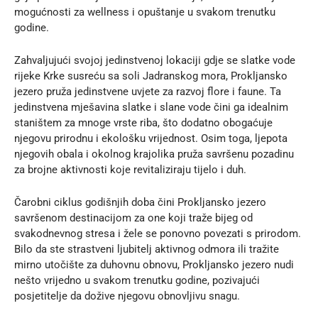
mogućnosti za wellness i opuštanje u svakom trenutku
godine.
Zahvaljujući svojoj jedinstvenoj lokaciji gdje se slatke vode
rijeke Krke susreću sa soli Jadranskog mora, Prokljansko
jezero pruža jedinstvene uvjete za razvoj flore i faune. Ta
jedinstvena mješavina slatke i slane vode čini ga idealnim
staništem za mnoge vrste riba, što dodatno obogaćuje
njegovu prirodnu i ekološku vrijednost. Osim toga, ljepota
njegovih obala i okolnog krajolika pruža savršenu pozadinu
za brojne aktivnosti koje revitaliziraju tijelo i duh.
Čarobni ciklus godišnjih doba čini Prokljansko jezero
savršenom destinacijom za one koji traže bijeg od
svakodnevnog stresa i žele se ponovno povezati s prirodom.
Bilo da ste strastveni ljubitelj aktivnog odmora ili tražite
mirno utočište za duhovnu obnovu, Prokljansko jezero nudi
nešto vrijedno u svakom trenutku godine, pozivajući
posjetitelje da dožive njegovu obnovljivu snagu.