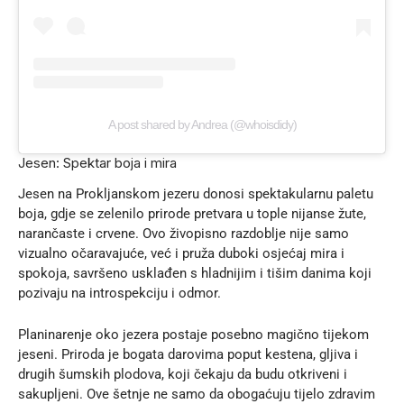
A post shared by Andrea (@whoisdidy)
Jesen: Spektar boja i mira
Jesen na Prokljanskom jezeru donosi spektakularnu paletu
boja, gdje se zelenilo prirode pretvara u tople nijanse žute,
narančaste i crvene. Ovo živopisno razdoblje nije samo
vizualno očaravajuće, već i pruža duboki osjećaj mira i
spokoja, savršeno usklađen s hladnijim i tišim danima koji
pozivaju na introspekciju i odmor.
Planinarenje oko jezera postaje posebno magično tijekom
jeseni. Priroda je bogata darovima poput kestena, gljiva i
drugih šumskih plodova, koji čekaju da budu otkriveni i
sakupljeni. Ove šetnje ne samo da obogaćuju tijelo zdravim