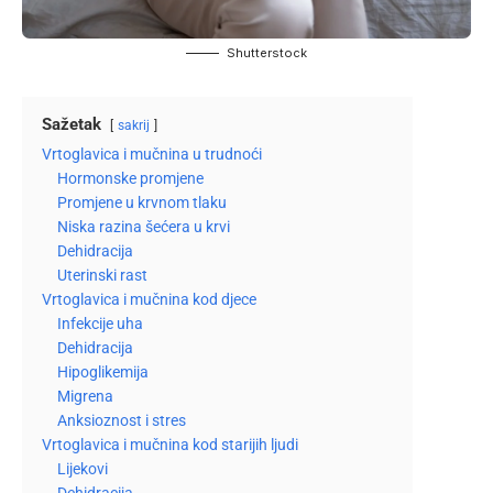
Shutterstock
Sažetak
sakrij
Vrtoglavica i mučnina u trudnoći
Hormonske promjene
Promjene u krvnom tlaku
Niska razina šećera u krvi
Dehidracija
Uterinski rast
Vrtoglavica i mučnina kod djece
Infekcije uha
Dehidracija
Hipoglikemija
Migrena
Anksioznost i stres
Vrtoglavica i mučnina kod starijih ljudi
Lijekovi
Dehidracija