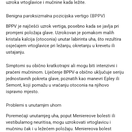
uzroka vrtoglavice i mučnine kada ležite.
Benigna paroksizmalna pozicijska vertigo (BPPV)
BPPV je najčešći uzrok vertiga, posebno kada se javlja pri
promjeni položaja glave. Uzrokovan je pomakom malih
kristala kalcija (otoconia) unutar labirinta uha, što rezultira
osjećajem vrtoglavice pri ležanju, okretanju u krevetu ili
ustajanju.
Simptomi su obično kratkotrajni ali mogu biti intenzivni i
praćeni mučninom. Liječenje BPPV-a obično uključuje seriju
jednostavnih pokreta glave, poznatih kao manevri Epley ili
Semont, koji pomažu u vraćanju otoconia na njihovo
ispravno mjesto.
Problemi s unutarnjim uhom
Poremećaji unutarnjeg uha
, poput Meniereove bolesti ili
vestibularnog neuritisa, mogu uzrokovati vrtoglavicu i
mučninu čak i u ležećem položaju. Meniereova bolest