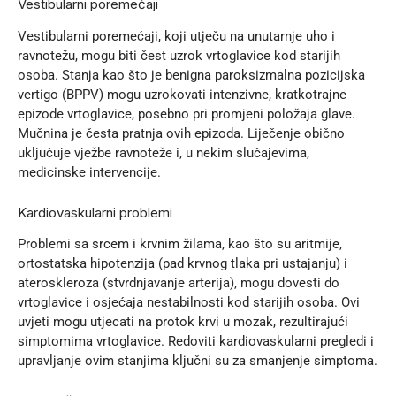
Vestibularni poremećaji
Vestibularni poremećaji, koji utječu na unutarnje uho i
ravnotežu, mogu biti čest uzrok vrtoglavice kod starijih
osoba. Stanja kao što je benigna paroksizmalna pozicijska
vertigo (BPPV) mogu uzrokovati intenzivne, kratkotrajne
epizode vrtoglavice, posebno pri promjeni položaja glave.
Mučnina je česta pratnja ovih epizoda. Liječenje obično
uključuje vježbe ravnoteže i, u nekim slučajevima,
medicinske intervencije.
Kardiovaskularni problemi
Problemi sa srcem
i krvnim žilama, kao što su aritmije,
ortostatska hipotenzija (pad krvnog tlaka pri ustajanju) i
ateroskleroza (stvrdnjavanje arterija), mogu dovesti do
vrtoglavice i osjećaja nestabilnosti kod starijih osoba. Ovi
uvjeti mogu utjecati na protok krvi u mozak, rezultirajući
simptomima vrtoglavice. Redoviti kardiovaskularni pregledi i
upravljanje ovim stanjima ključni su za smanjenje simptoma.