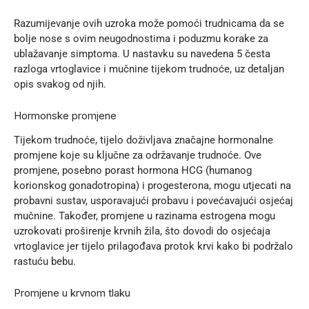
Razumijevanje ovih uzroka može pomoći trudnicama da se
bolje nose s ovim neugodnostima i poduzmu korake za
ublažavanje simptoma. U nastavku su navedena 5 česta
razloga vrtoglavice i mučnine tijekom trudnoće, uz detaljan
opis svakog od njih.
Hormonske promjene
Tijekom trudnoće, tijelo doživljava značajne hormonalne
promjene koje su ključne za održavanje trudnoće. Ove
promjene, posebno porast hormona HCG (humanog
korionskog gonadotropina) i progesterona, mogu utjecati na
probavni sustav, usporavajući probavu i povećavajući osjećaj
mučnine. Također, promjene u razinama estrogena mogu
uzrokovati proširenje krvnih žila, što dovodi do osjećaja
vrtoglavice jer tijelo prilagođava protok krvi kako bi podržalo
rastuću bebu.
Promjene u krvnom tlaku