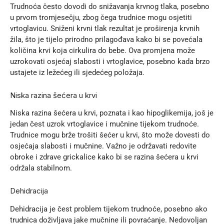
Trudnoća često dovodi do snižavanja krvnog tlaka, posebno
u prvom tromjesečju, zbog čega trudnice mogu osjetiti
vrtoglavicu. Sniženi krvni tlak rezultat je proširenja krvnih
žila, što je tijelo prirodno prilagođava kako bi se povećala
količina krvi koja cirkulira do bebe. Ova promjena može
uzrokovati osjećaj slabosti i vrtoglavice, posebno kada brzo
ustajete iz ležećeg ili sjedećeg položaja.
Niska razina šećera u krvi
Niska razina šećera u krvi, poznata i kao hipoglikemija, još je
jedan čest uzrok vrtoglavice i mučnine tijekom trudnoće.
Trudnice mogu brže trošiti šećer u krvi, što može dovesti do
osjećaja slabosti i mučnine. Važno je održavati redovite
obroke i zdrave grickalice kako bi se razina šećera u krvi
održala stabilnom.
Dehidracija
Dehidracija je čest problem tijekom trudnoće, posebno ako
trudnica doživljava jake mučnine ili povraćanje. Nedovoljan