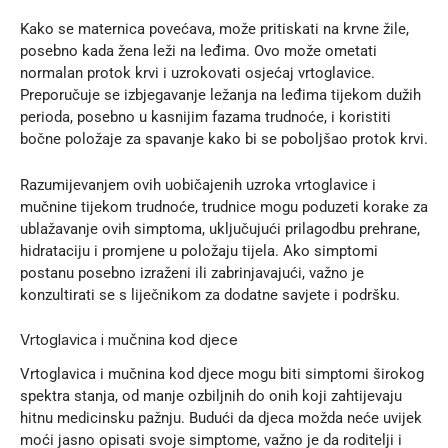
Kako se maternica povećava, može pritiskati na krvne žile,
posebno kada žena leži na leđima. Ovo može ometati
normalan protok krvi i uzrokovati osjećaj vrtoglavice.
Preporučuje se izbjegavanje ležanja na leđima tijekom dužih
perioda, posebno u kasnijim fazama trudnoće, i koristiti
bočne položaje za spavanje kako bi se poboljšao protok krvi.
Razumijevanjem ovih uobičajenih uzroka vrtoglavice i
mučnine tijekom trudnoće, trudnice mogu poduzeti korake za
ublažavanje ovih simptoma, uključujući prilagodbu prehrane,
hidrataciju i promjene u položaju tijela. Ako simptomi
postanu posebno izraženi ili zabrinjavajući, važno je
konzultirati se s liječnikom za dodatne savjete i podršku.
Vrtoglavica i mučnina kod djece
Vrtoglavica i mučnina kod djece mogu biti simptomi širokog
spektra stanja, od manje ozbiljnih do onih koji zahtijevaju
hitnu medicinsku pažnju. Budući da djeca možda neće uvijek
moći jasno opisati svoje simptome, važno je da roditelji i