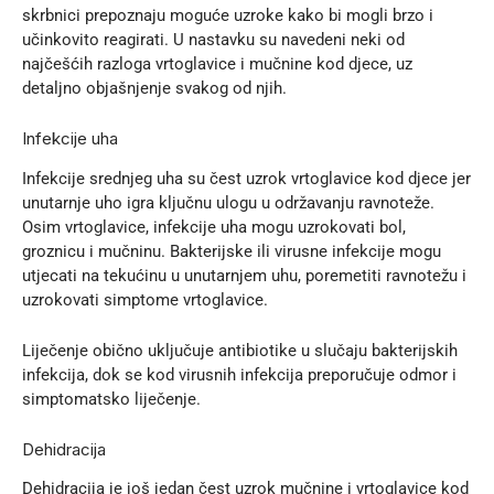
skrbnici prepoznaju moguće uzroke kako bi mogli brzo i
učinkovito reagirati. U nastavku su navedeni neki od
najčešćih razloga vrtoglavice i mučnine kod djece, uz
detaljno objašnjenje svakog od njih.
Infekcije uha
Infekcije srednjeg uha su čest uzrok vrtoglavice kod djece jer
unutarnje uho igra ključnu ulogu u održavanju ravnoteže.
Osim vrtoglavice, infekcije uha mogu uzrokovati bol,
groznicu i mučninu. Bakterijske ili virusne infekcije mogu
utjecati na tekućinu u unutarnjem uhu, poremetiti ravnotežu i
uzrokovati simptome vrtoglavice.
Liječenje obično uključuje antibiotike u slučaju bakterijskih
infekcija, dok se kod virusnih infekcija preporučuje odmor i
simptomatsko liječenje.
Dehidracija
Dehidracija je još jedan čest uzrok mučnine i vrtoglavice kod