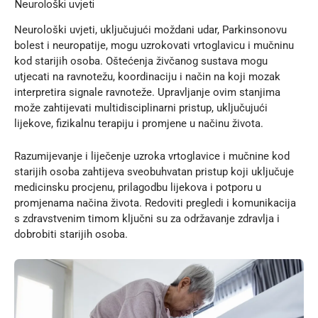
Neurološki uvjeti
Neurološki uvjeti, uključujući moždani udar, Parkinsonovu
bolest i neuropatije, mogu uzrokovati vrtoglavicu i mučninu
kod starijih osoba. Oštećenja živčanog sustava mogu
utjecati na ravnotežu, koordinaciju i način na koji mozak
interpretira signale ravnoteže. Upravljanje ovim stanjima
može zahtijevati multidisciplinarni pristup, uključujući
lijekove, fizikalnu terapiju i promjene u načinu života.
Razumijevanje i liječenje uzroka vrtoglavice i mučnine kod
starijih osoba zahtijeva sveobuhvatan pristup koji uključuje
medicinsku procjenu, prilagodbu lijekova i potporu u
promjenama načina života. Redoviti pregledi i komunikacija
s zdravstvenim timom ključni su za održavanje zdravlja i
dobrobiti starijih osoba.