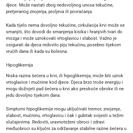
djece. Može nastati zbog nedovoljnog unosa tekućine,
pretjeranog znojenja, proljeva ili povraćanja.
Kada tijelo nema dovoljno tekućine, cirkulacija krvi može se
smanjiti, što dovodi do smanjenja kisika i hranjivih tvari do
mozga i može uzrokovati vrtoglavicu i slabost. Važno je
osigurati da djeca redovito piju tekućinu, posebno tijekom
vrućih dana ili kada su bolesna.
Hipoglikemija
Niska razina šećera u krvi, ili hipoglikemija, može biti uzrok
vrtoglavice i mučnine kod djece. Djeca brzo troše energiju i
mogu doživjeti pad šećera u krvi ako preskoče obroke ili ne
jedu dovoljno tijekom dana.
Simptomi hipoglikemije mogu uključivati tremor, znojenje,
slabost, mučninu, vrtoglavicu i čak i gubitak svijesti u težim
slučajevima. Redoviti, uravnoteženi obroci i zdravi
međuobroci su ključni za održavanje stabilne razine šećera u