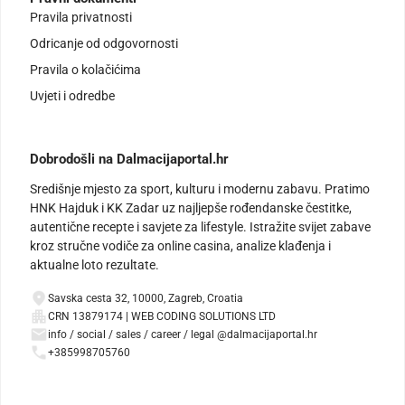
Pravila privatnosti
Odricanje od odgovornosti
Pravila o kolačićima
Uvjeti i odredbe
Dobrodošli na Dalmacijaportal.hr
Središnje mjesto za sport, kulturu i modernu zabavu. Pratimo
HNK Hajduk i KK Zadar uz najljepše rođendanske čestitke,
autentične recepte i savjete za lifestyle. Istražite svijet zabave
kroz stručne vodiče za online casina, analize klađenja i
aktualne loto rezultate.
Savska cesta 32, 10000, Zagreb, Croatia
CRN 13879174 | WEB CODING SOLUTIONS LTD
info / social / sales / career / legal @dalmacijaportal.hr
+385998705760