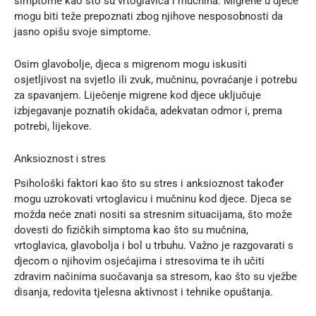
simptome kao što su vrtoglavica i mučnina. Migrene u djece
mogu biti teže prepoznati zbog njihove nesposobnosti da
jasno opišu svoje simptome.
Osim glavobolje, djeca s migrenom mogu iskusiti
osjetljivost na svjetlo ili zvuk, mučninu, povraćanje i potrebu
za spavanjem. Liječenje migrene kod djece uključuje
izbjegavanje poznatih okidača, adekvatan odmor i, prema
potrebi, lijekove.
Anksioznost i stres
Psihološki faktori kao što su stres i anksioznost također
mogu uzrokovati vrtoglavicu i mučninu kod djece. Djeca se
možda neće znati nositi sa stresnim situacijama, što može
dovesti do fizičkih simptoma kao što su mučnina,
vrtoglavica, glavobolja i bol u trbuhu. Važno je razgovarati s
djecom o njihovim osjećajima i stresovima te ih učiti
zdravim načinima suočavanja sa stresom, kao što su vježbe
disanja, redovita tjelesna aktivnost i tehnike opuštanja.