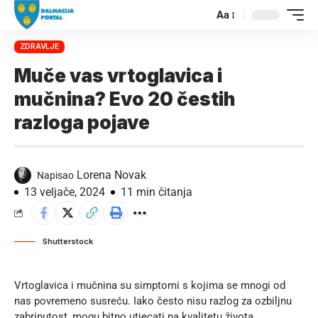
Aa
ZDRAVLJE
Muče vas vrtoglavica i
mučnina? Evo 20 čestih
razloga pojave
Lorena Novak
Napisao
13 veljače, 2024
11 min čitanja
Shutterstock
Vrtoglavica i mučnina su simptomi s kojima se mnogi od
nas povremeno susreću. Iako često nisu razlog za ozbiljnu
zabrinutost, mogu bitno utjecati na kvalitetu života