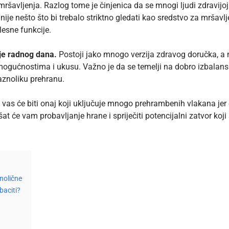
ršavljenja. Razlog tome je činjenica da se mnogi ljudi zdravijoj
e nešto što bi trebalo striktno gledati kao sredstvo za mršavljenj
elesne funkcije.
nje radnog dana.
Postoji jako mnogo verzija zdravog doručka, a 
 mogućnostima i ukusu. Važno je da se temelji na dobro izbalan
raznoliku prehranu.
 vas će biti onaj koji uključuje mnogo prehrambenih vlakana jer 
šat će vam probavljanje hrane i spriječiti potencijalni zatvor ko
nolične
baciti?