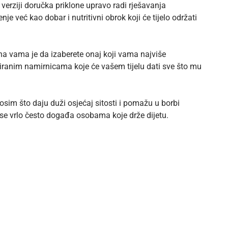
 verziji doručka priklone upravo radi rješavanja
e već kao dobar i nutritivni obrok koji će tijelo održati
na vama je da izaberete onaj koji vama najviše
siranim namirnicama koje će vašem tijelu dati sve što mu
osim što daju duži osjećaj sitosti i pomažu u borbi
ji se vrlo često događa osobama koje drže dijetu.