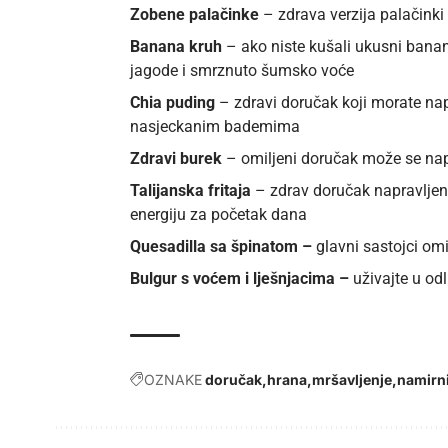
Zobene palačinke
– zdrava verzija palačink
Banana kruh
– ako niste kušali ukusni banan
jagode i smrznuto šumsko voće
Chia puding
– zdravi doručak koji morate nap
nasjeckanim bademima
Zdravi burek
– omiljeni doručak može se napr
Talijanska fritaja
– zdrav doručak napravljen 
energiju za početak dana
Quesadilla sa špinatom –
glavni sastojci omi
Bulgur s voćem i lješnjacima –
uživajte u od
OZNAKE
doručak
hrana
mršavljenje
namirn