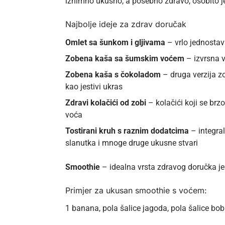
iznimno ukusno, a posebno zdravo, osobito j
Najbolje ideje za zdrav doručak
Omlet sa šunkom i gljivama
– vrlo jednostav
Zobena kaša sa šumskim voćem
– izvrsna v
Zobena kaša s čokoladom
– druga verzija z
kao jestivi ukras
Zdravi kolačići od zobi
– kolačići koji se brz
voća
Tostirani kruh s raznim dodatcima
– integra
slanutka i mnoge druge ukusne stvari
Smoothie
– idealna vrsta zdravog doručka jer 
Primjer za ukusan smoothie s voćem:
1 banana, pola šalice jagoda, pola šalice bob