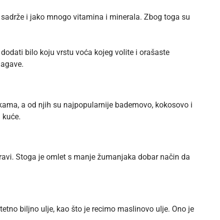
r sadrže i jako mnogo vitamina i minerala. Zbog toga su
odati bilo koju vrstu voća kojeg volite i orašaste
 agave.
jkama, a od njih su najpopularnije bademovo, kokosovo i
 kuće.
ko zdravi. Stoga je omlet s manje žumanjaka dobar način da
itetno biljno ulje, kao što je recimo
maslinovo ulje
. Ono je