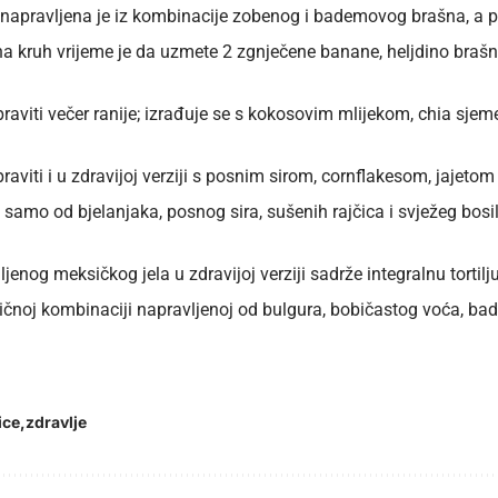
i napravljena je iz kombinacije zobenog i bademovog brašna, a
a kruh vrijeme je da uzmete 2 zgnječene banane, heljdino brašno,
raviti večer ranije; izrađuje se s kokosovim mlijekom, chia sj
aviti i u zdravijoj verziji s posnim sirom, cornflakesom, jajeto
samo od bjelanjaka, posnog sira, sušenih rajčica i svježeg bosil
ljenog meksičkog jela u zdravijoj verziji sadrže integralnu tortilju
ličnoj kombinaciji napravljenoj od bulgura, bobičastog voća, ba
ice
zdravlje