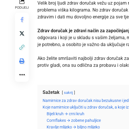
Velik broj ljudi zdrav doručak vežu uz pojam m
PODIJELI
problema viška kilograma. No zdrav doručak nij
zdravim i dati mu dovoljno energije za sve tj
Zdrav doručak je zdravi način za započinja
odgovara i koji je u skladu s vašim željama,
je potrebno, a osobito je važno da uključuje 
Ako želite smršaviti
najbolji zdrav doručak za
protiv gladi, ona su odlična za probavu i olak
Sažetak
sakrij
Namirnice za zdrav doručak nisu bezukusne i jed
Koje namirnice uključiti u zdrav doručak, a koje iz
Bijeli kruh 🡪 crni kruh
Cornflakes 🡪 zobene pahuljice
Kravlje mlijeko 🡪 biljno mlijeko