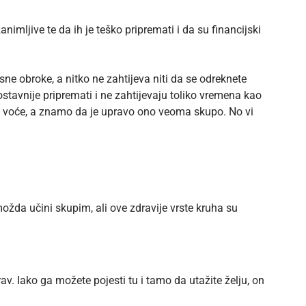
nimljive te da ih je teško pripremati i da su financijski
 obroke, a nitko ne zahtijeva niti da se odreknete
stavnije pripremati i ne zahtijevaju toliko vremena kao
ko voće, a znamo da je upravo ono veoma skupo. No vi
ožda učini skupim, ali ove zdravije vrste kruha su
v. Iako ga možete pojesti tu i tamo da utažite želju, on