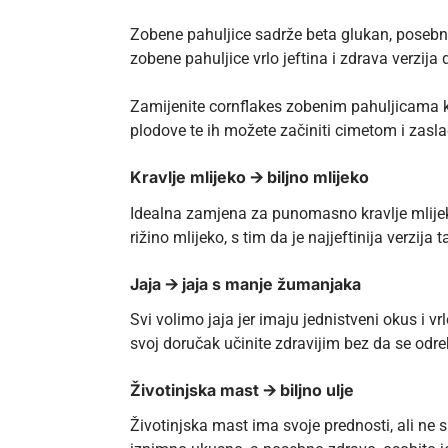
Zobene pahuljice sadrže beta glukan, posebnu
zobene pahuljice vrlo jeftina i zdrava verzija
Zamijenite cornflakes zobenim pahuljicama koje
plodove te ih možete začiniti cimetom i zasl
Kravlje mlijeko 🡪 biljno mlijeko
Idealna zamjena za punomasno kravlje mlijek
rižino mlijeko, s tim da je najjeftinija verzija
Jaja
🡪
jaja s manje žumanjaka
Svi volimo jaja jer imaju jednistveni okus i v
svoj doručak učinite zdravijim bez da se odre
Životinjska mast
🡪
biljno ulje
Životinjska mast ima svoje prednosti, ali ne smi