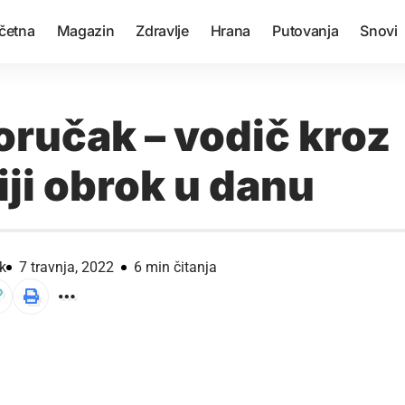
četna
Magazin
Zdravlje
Hrana
Putovanja
Snovi
oručak – vodič kroz
ji obrok u danu
k
7 travnja, 2022
6 min čitanja