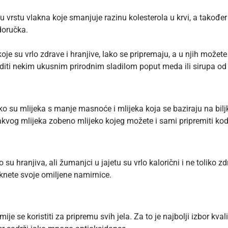
 vrstu vlakna koje smanjuje razinu kolesterola u krvi, a takođe
 doručka.
 su vrlo zdrave i hranjive, lako se pripremaju, a u njih možete d
aditi nekim ukusnim prirodnim sladilom poput meda ili sirupa od
o su mlijeka s manje masnoće i mlijeka koja se baziraju na bil
 takvog mlijeka
zobeno mlijeko
kojeg možete i sami pripremiti kod
rlo su hranjiva, ali žumanjci u jajetu su vrlo kalorični i ne toli
knete svoje omiljene namirnice.
je se koristiti za pripremu svih jela. Za to je najbolji izbor kval