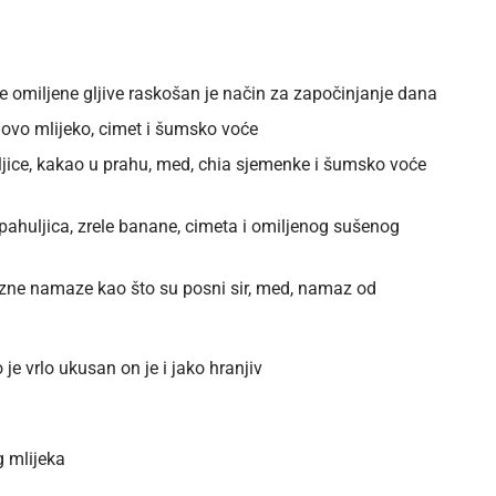
 omiljene gljive raskošan je način za započinjanje dana
movo mlijeko, cimet i šumsko voće
uljice, kakao u prahu, med, chia sjemenke i šumsko voće
h pahuljica, zrele banane, cimeta i omiljenog sušenog
 razne namaze kao što su posni sir, med, namaz od
je vrlo ukusan on je i jako hranjiv
g mlijeka