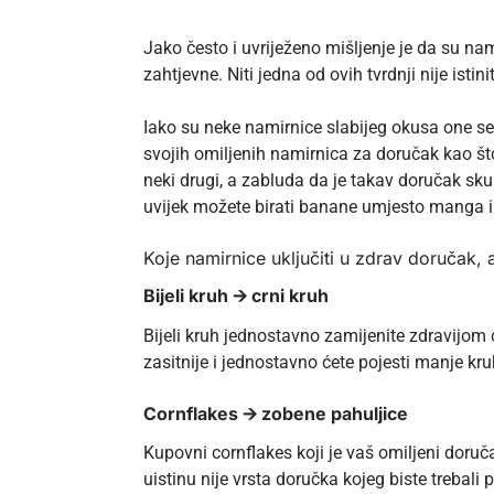
Jako često i uvriježeno mišljenje je da su nami
zahtjevne. Niti jedna od ovih tvrdnji nije istini
Iako su neke namirnice slabijeg okusa one se
svojih omiljenih namirnica za doručak kao što
neki drugi, a zabluda da je takav doručak sk
uvijek možete birati banane umjesto manga il
Koje namirnice uključiti u zdrav doručak, a
Bijeli kruh 🡪 crni kruh
Bijeli kruh jednostavno zamijenite zdravijom 
zasitnije i jednostavno ćete pojesti manje kru
Cornflakes
🡪
zobene pahuljice
Kupovni cornflakes koji je vaš omiljeni doruč
uistinu nije vrsta doručka kojeg biste trebali p