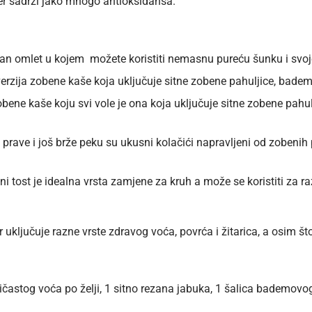
er sadrži jako mnogo antioksidansa.
an omlet u kojem možete koristiti nemasnu pureću šunku i svoje
erzija zobene kaše koja uključuje sitne zobene pahuljice, bade
obene kaše koju svi vole je ona koja uključuje sitne zobene pah
o prave i još brže peku su ukusni kolačići napravljeni od zobeni
lni tost je idealna vrsta zamjene za kruh a može se koristiti za
uključuje razne vrste zdravog voća, povrća i žitarica, a osim što 
ičastog voća po želji, 1 sitno rezana jabuka, 1 šalica bademovo