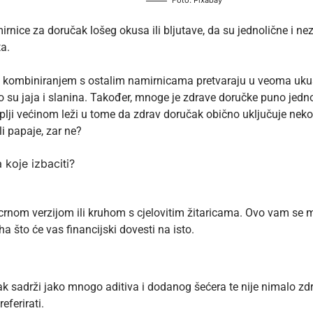
rnice za doručak lošeg okusa ili bljutave, da su jednolične i neza
ta.
 kombiniranjem s ostalim namirnicama pretvaraju u veoma ukusne
 su jaja i slanina. Također, mnoge je zdrave doručke puno jedno
uplji većinom leži u tome da zdrav doručak obično uključuje ne
i papaje, zar ne?
 koje izbaciti?
crnom verzijom ili kruhom s cjelovitim žitaricama. Ovo vam se m
ha što će vas financijski dovesti na isto.
ak sadrži jako mnogo aditiva i dodanog šećera te nije nimalo zdra
referirati.