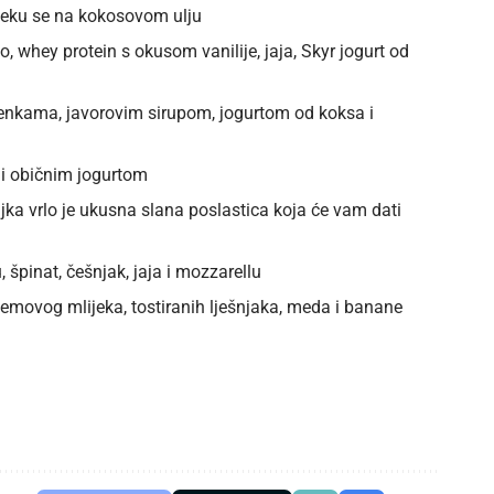
 peku se na kokosovom ulju
 whey protein s okusom vanilije, jaja, Skyr jogurt od
emenkama, javorovim sirupom, jogurtom od koksa i
m i običnim jogurtom
jka vrlo je ukusna slana poslastica koja će vam dati
, špinat, češnjak, jaja i mozzarellu
demovog mlijeka, tostiranih lješnjaka, meda i banane