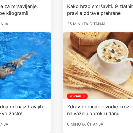
e za mršavljenje:
Kako brzo smršaviti: 9 zlatni
pe kilogrami!
pravila zdrave prehrane
ANJA
25 MINUTA ČITANJA
ZDRAVLJE
edna od najzdravijih
Zdrav doručak – vodič kroz
 Evo zašto!
najvažniji obrok u danu
ANJA
8 MINUTA ČITANJA