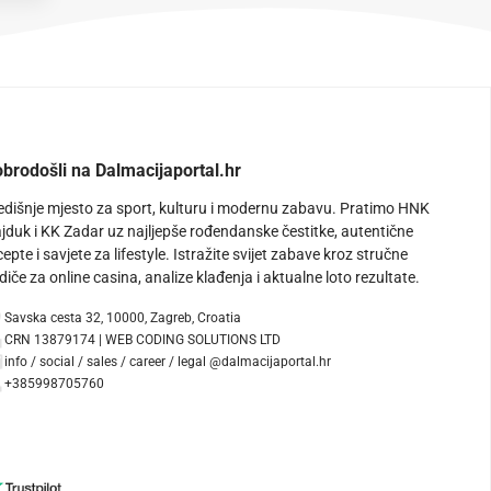
brodošli na Dalmacijaportal.hr
edišnje mjesto za sport, kulturu i modernu zabavu. Pratimo HNK
jduk i KK Zadar uz najljepše rođendanske čestitke, autentične
cepte i savjete za lifestyle. Istražite svijet zabave kroz stručne
diče za online casina, analize klađenja i aktualne loto rezultate.
Savska cesta 32, 10000, Zagreb, Croatia
CRN 13879174 | WEB CODING SOLUTIONS LTD
info / social / sales / career / legal @dalmacijaportal.hr
+385998705760