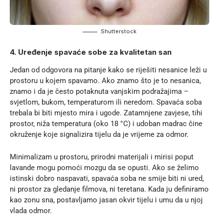
Shutterstock
4. Uređenje spavaće sobe za kvalitetan san
Jedan od odgovora na pitanje kako se riješiti nesanice leži u
prostoru u kojem spavamo. Ako znamo što je to nesanica,
znamo i da je često potaknuta vanjskim podražajima –
svjetlom, bukom, temperaturom ili neredom. Spavaća soba
trebala bi biti mjesto mira i ugode. Zatamnjene zavjese, tihi
prostor, niža temperatura (oko 18 °C) i udoban madrac čine
okruženje koje signalizira tijelu da je vrijeme za odmor.
Minimalizam u prostoru, prirodni materijali i mirisi poput
lavande mogu pomoći mozgu da se opusti. Ako se želimo
istinski dobro naspavati, spavaća soba ne smije biti ni ured,
ni prostor za gledanje filmova, ni teretana. Kada ju definiramo
kao zonu sna, postavljamo jasan okvir tijelu i umu da u njoj
vlada odmor.