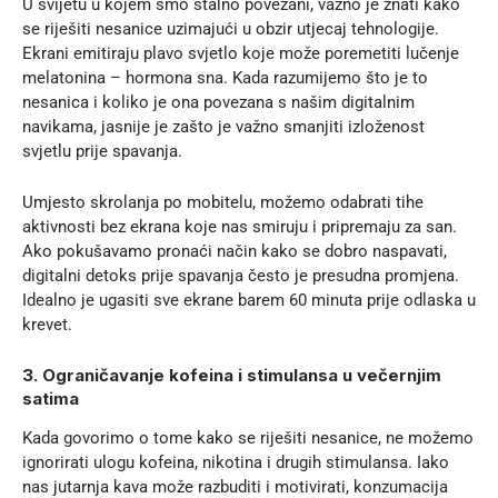
U svijetu u kojem smo stalno povezani, važno je znati kako
se riješiti nesanice uzimajući u obzir utjecaj tehnologije.
Ekrani emitiraju plavo svjetlo koje može poremetiti lučenje
melatonina – hormona sna. Kada razumijemo što je to
nesanica i koliko je ona povezana s našim digitalnim
navikama, jasnije je zašto je važno smanjiti izloženost
svjetlu prije spavanja.
Umjesto skrolanja po mobitelu, možemo odabrati tihe
aktivnosti bez ekrana koje nas smiruju i pripremaju za san.
Ako pokušavamo pronaći način kako se dobro naspavati,
digitalni detoks prije spavanja često je presudna promjena.
Idealno je ugasiti sve ekrane barem 60 minuta prije odlaska u
krevet.
3. Ograničavanje kofeina i stimulansa u večernjim
satima
Kada govorimo o tome kako se riješiti nesanice, ne možemo
ignorirati ulogu kofeina, nikotina i drugih stimulansa. Iako
nas jutarnja kava može razbuditi i motivirati, konzumacija