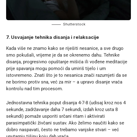
Shutterstock
7. Usvajanje tehnika disanja i relaksacije
Kada više ne znamo kako se riješiti nesanice, a sve drugo
smo pokušali, vrijeme je da se okrenemo dahu.
Tehnike
disanja
, progresivno opuštanje mišića ili vođene meditacije
prije spavanja mogu pomoći da umiriš tijelo i um
istovremeno. Znati što je to nesanica znači razumjeti da se
ne borimo protiv sna, već za mir – a upravo disanje vraća
kontrolu nad tim procesom.
Jednostavna tehnika poput disanja 4-7-8 (udisaj kroz nos 4
sekunde, zadržavanje daha 7 sekundi, izdah kroz usta 8
sekundi) pomaže usporiti srčani ritam i aktivirati
parasimpatički živčani sustav. Ako želimo naučiti kako se
dobro naspavati, često ne trebamo vanjske stvari – već
unutarnju tišinu koju dah vraća.