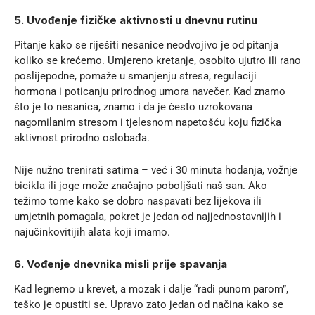
5. Uvođenje fizičke aktivnosti u dnevnu rutinu
Pitanje kako se riješiti nesanice neodvojivo je od pitanja
koliko se krećemo. Umjereno kretanje, osobito ujutro ili rano
poslijepodne, pomaže u smanjenju stresa, regulaciji
hormona i poticanju prirodnog umora navečer. Kad znamo
što je to nesanica, znamo i da je često uzrokovana
nagomilanim stresom i tjelesnom napetošću koju fizička
aktivnost prirodno oslobađa.
Nije nužno trenirati satima – već i 30 minuta hodanja, vožnje
bicikla ili joge može značajno poboljšati naš san. Ako
težimo tome kako se dobro naspavati bez lijekova ili
umjetnih pomagala, pokret je jedan od najjednostavnijih i
najučinkovitijih alata koji imamo.
6. Vođenje dnevnika misli prije spavanja
Kad legnemo u krevet, a mozak i dalje “radi punom parom”,
teško je opustiti se. Upravo zato jedan od načina kako se