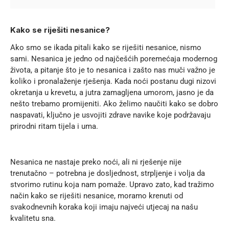
Kako se riješiti nesanice?
Ako smo se ikada pitali kako se riješiti nesanice, nismo
sami. Nesanica je jedno od najčešćih poremećaja modernog
života, a pitanje što je to nesanica i zašto nas muči važno je
koliko i pronalaženje rješenja. Kada noći postanu dugi nizovi
okretanja u krevetu, a jutra zamagljena umorom, jasno je da
nešto trebamo promijeniti. Ako želimo naučiti kako se dobro
naspavati, ključno je usvojiti zdrave navike koje podržavaju
prirodni ritam tijela i uma.
Nesanica ne nastaje preko noći, ali ni rješenje nije
trenutačno – potrebna je dosljednost, strpljenje i volja da
stvorimo rutinu koja nam pomaže. Upravo zato, kad tražimo
način kako se riješiti nesanice, moramo krenuti od
svakodnevnih koraka koji imaju najveći utjecaj na našu
kvalitetu sna.