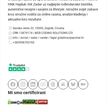
HNK Hajduk i KK Zadar uz najljepše rođendanske čestitke,
autentične recepte i savjete za lifestyle. Istražite svijet zabave
kroz stručne vodiče za online casina, analize klađenja i
aktualne loto rezultate.
Savska cesta 32, 10000, Zagreb, Croatia
CRN 13879174 | WEB CODING SOLUTIONS LTD
info / social / sales / career / legal @dalmacijaportal.hr
+385998705760
Mi smo certificirani