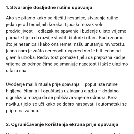
1. Stvaranje dosljedne rutine spavanja
Ako se pitamo kako se riješiti nesanice, stvaranje rutine
jedan je od temeljnih koraka. Ljudski mozak voli
predvidljivost – odlazak na spavanje i buđenje u isto vrijeme
pomaže tijelu da razvije vlastiti biološki ritam. Kada znamo
što je nesanica i kako ona remeti našu unutarnju ravnotežu,
jasno nam je zašto neredovit raspored može biti jedan od
glavnih uzroka. Redovitost
pomaže tijelu da prepozna kad je
vrijeme za odmor
, čime se smanjuje napetost i lakše ulazimo
u fazu sna.
Uvođenje malih rituala prije spavanja – poput iste rutine
higijene, čitanja ili opuštanja uz laganu glazbu – dodatno
signalizira mozgu da se približava vrijeme odmora. Kroz
naviku, tijelo se uči kako se dobro naspavati i automatski se
priprema za noć.
2. Ograničavanje korištenja ekrana prije spavanja