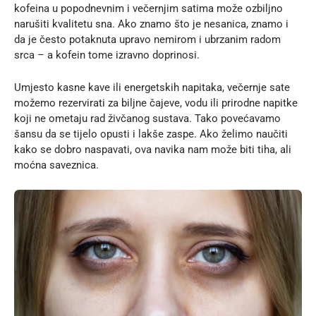
kofeina u popodnevnim i večernjim satima može ozbiljno
narušiti kvalitetu sna. Ako znamo što je nesanica, znamo i
da je često potaknuta upravo nemirom i ubrzanim radom
srca – a kofein tome izravno doprinosi.
Umjesto kasne kave ili energetskih napitaka, večernje sate
možemo rezervirati za biljne čajeve, vodu ili prirodne napitke
koji ne ometaju rad živčanog sustava. Tako povećavamo
šansu da se tijelo opusti i lakše zaspe. Ako želimo naučiti
kako se dobro naspavati, ova navika nam može biti tiha, ali
moćna saveznica.