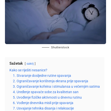
Shutterstock
Sažetak
sakrij
Kako se riješiti nesanice?
1. Stvaranje dosljedne rutine spavanja
2. Ograničavanje korištenja ekrana prije spavanja
3. Ograničavanje kofeina i stimulansa u večernjim satima
4. Uređenje spavaće sobe za kvalitetan san
5. Uvođenje fizičke aktivnosti u dnevnu rutinu
6. Vođenje dnevnika misli prije spavanja
7. Usvajanje tehnika disanja i relaksacije