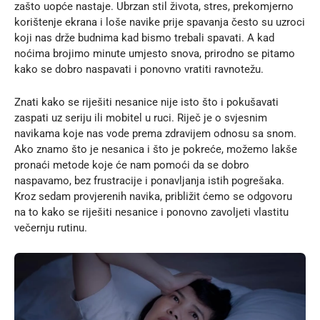
zašto uopće nastaje. Ubrzan stil života, stres, prekomjerno
korištenje ekrana i loše navike prije spavanja često su uzroci
koji nas drže budnima kad bismo trebali spavati. A kad
noćima brojimo minute umjesto snova, prirodno se pitamo
kako se dobro naspavati i ponovno vratiti ravnotežu.
Znati kako se riješiti nesanice nije isto što i pokušavati
zaspati uz seriju ili mobitel u ruci. Riječ je o svjesnim
navikama koje nas vode prema zdravijem odnosu sa snom.
Ako znamo što je nesanica i što je pokreće, možemo lakše
pronaći metode koje će nam pomoći da se dobro
naspavamo, bez frustracije i ponavljanja istih pogrešaka.
Kroz sedam provjerenih navika, približit ćemo se odgovoru
na to kako se riješiti nesanice i ponovno zavoljeti vlastitu
večernju rutinu.