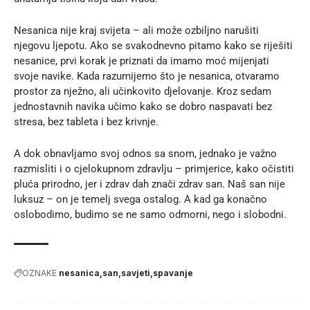
Nesanica nije kraj svijeta – ali može ozbiljno narušiti
njegovu ljepotu. Ako se svakodnevno pitamo kako se riješiti
nesanice, prvi korak je priznati da imamo moć mijenjati
svoje navike. Kada razumijemo što je nesanica, otvaramo
prostor za nježno, ali učinkovito djelovanje. Kroz sedam
jednostavnih navika učimo kako se dobro naspavati bez
stresa, bez tableta i bez krivnje.
A dok obnavljamo svoj odnos sa snom, jednako je važno
razmisliti i o cjelokupnom zdravlju – primjerice,
kako očistiti
pluća prirodno
, jer i zdrav dah znači zdrav san. Naš san nije
luksuz – on je temelj svega ostalog. A kad ga konačno
oslobodimo, budimo se ne samo odmorni, nego i slobodni.
OZNAKE
nesanica
san
savjeti
spavanje