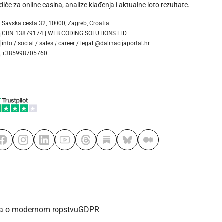
diče za online casina, analize klađenja i aktualne loto rezultate.
Savska cesta 32, 10000, Zagreb, Croatia
CRN 13879174 | WEB CODING SOLUTIONS LTD
info / social / sales / career / legal @dalmacijaportal.hr
+385998705760
va o modernom ropstvu
GDPR