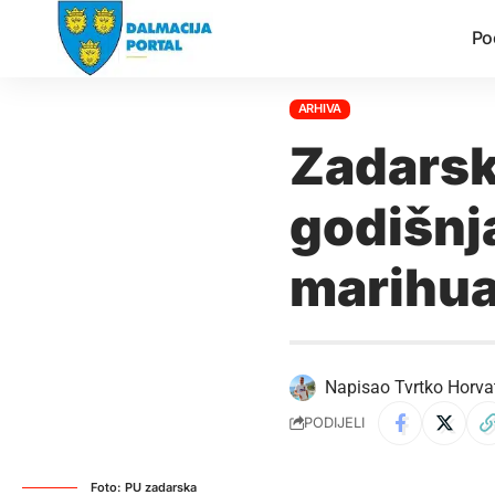
Po
ARHIVA
Zadarska
godišnj
marihu
Napisao
Tvrtko Horva
PODIJELI
Foto: PU zadarska