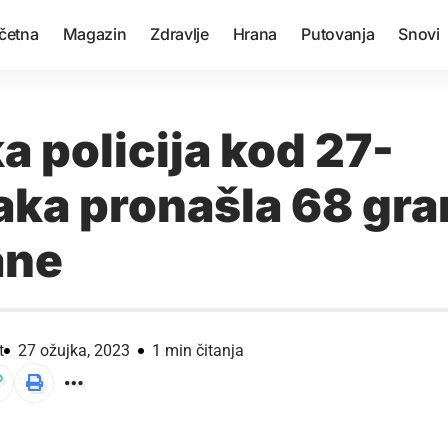
četna
Magazin
Zdravlje
Hrana
Putovanja
Snovi
 policija kod 27-
aka pronašla 68 gr
ane
t
27 ožujka, 2023
1 min čitanja