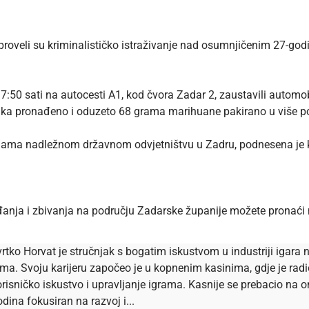
ar proveli su kriminalističko istraživanje nad osumnjičenim 27-g
 17:50 sati na autocesti A1, kod čvora Zadar 2, zaustavili automo
enika pronađeno i oduzeto 68 grama marihuane pakirano u više p
gama nadležnom državnom odvjetništvu u Zadru, podnesena je k
gađanja i zbivanja na području Zadarske županije možete pronaći
rtko Horvat je stručnjak s bogatim iskustvom u industriji igara n
ema. Svoju karijeru započeo je u kopnenim kasinima, gdje je ra
risničko iskustvo i upravljanje igrama. Kasnije se prebacio na onl
dina fokusiran na razvoj i...