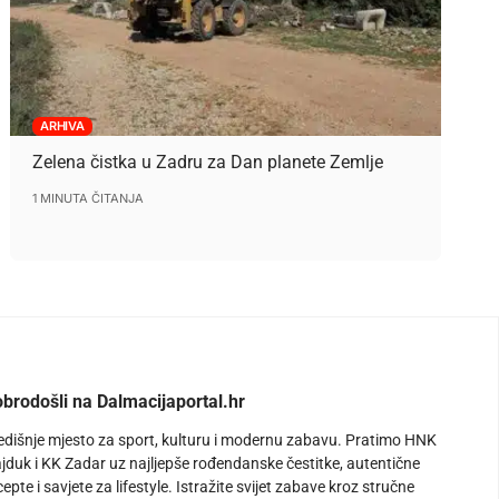
ARHIVA
Zelena čistka u Zadru za Dan planete Zemlje
1 MINUTA ČITANJA
brodošli na Dalmacijaportal.hr
edišnje mjesto za sport, kulturu i modernu zabavu. Pratimo HNK
jduk i KK Zadar uz najljepše rođendanske čestitke, autentične
cepte i savjete za lifestyle. Istražite svijet zabave kroz stručne