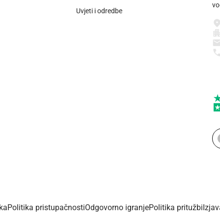
vo
Uvjeti i odredbe
ika
Politika pristupačnosti
Odgovorno igranje
Politika pritužbi
Izja