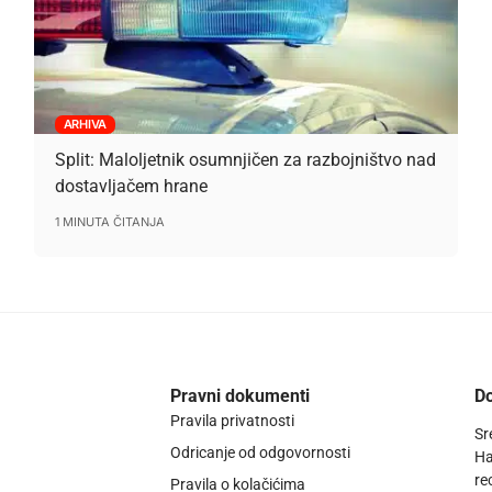
ARHIVA
Split: Maloljetnik osumnjičen za razbojništvo nad
dostavljačem hrane
1 MINUTA ČITANJA
Pravni dokumenti
Do
Pravila privatnosti
Sr
Odricanje od odgovornosti
Ha
re
Pravila o kolačićima