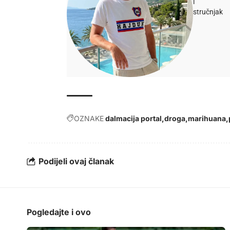
i
stručnjak
OZNAKE
dalmacija portal
droga
marihuana
Podijeli ovaj članak
Pogledajte i ovo