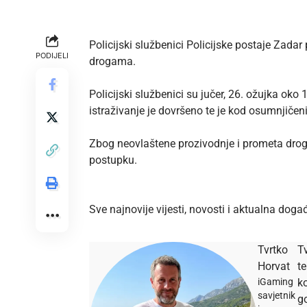
Policijski službenici Policijske postaje Zad
PODIJELI
drogama.
Policijski službenici su jučer, 26. ožujka oko
istraživanje je dovršeno te je kod osumnjič
Zbog neovlaštene prozivodnje i prometa dro
postupku.
Sve najnovije vijesti, novosti i aktualna do
Tvrtko
Tv
Horvat
t
iGaming
ko
savjetnik
go