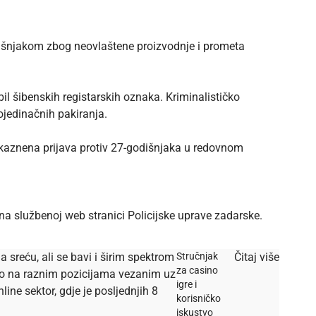
odišnjakom zbog neovlaštene proizvodnje i prometa
bil šibenskih registarskih oznaka. Kriminalističko
ojedinačnih pakiranja.
aznena prijava protiv 27-godišnjaka u redovnom
 na službenoj
web stranici
Policijske uprave zadarske.
a sreću, ali se bavi i širim spektrom
Stručnjak
Čitaj više
za casino
dio na raznim pozicijama vezanim uz
igre i
ine sektor, gdje je posljednjih 8
korisničko
iskustvo