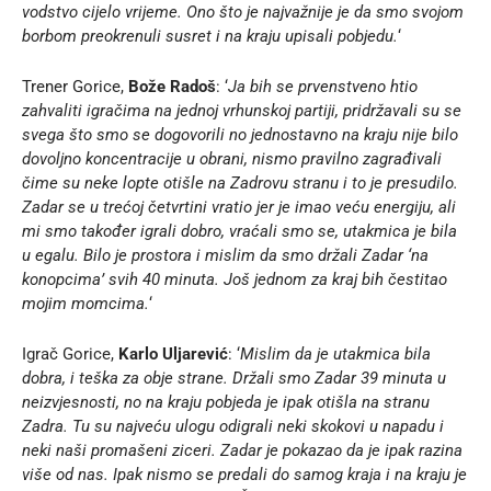
vodstvo cijelo vrijeme. Ono što je najvažnije je da smo svojom
borbom preokrenuli susret i na kraju upisali pobjedu.
‘
Trener Gorice,
Bože Radoš
: ‘
Ja bih se prvenstveno htio
zahvaliti igračima na jednoj vrhunskoj partiji, pridržavali su se
svega što smo se dogovorili no jednostavno na kraju nije bilo
dovoljno koncentracije u obrani, nismo pravilno zagrađivali
čime su neke lopte otišle na Zadrovu stranu i to je presudilo.
Zadar se u trećoj četvrtini vratio jer je imao veću energiju, ali
mi smo također igrali dobro, vraćali smo se, utakmica je bila
u egalu. Bilo je prostora i mislim da smo držali Zadar ‘na
konopcima’ svih 40 minuta. Još jednom za kraj bih čestitao
mojim momcima.
‘
Igrač Gorice,
Karlo Uljarević
: ‘
Mislim da je utakmica bila
dobra, i teška za obje strane. Držali smo Zadar 39 minuta u
neizvjesnosti, no na kraju pobjeda je ipak otišla na stranu
Zadra. Tu su najveću ulogu odigrali neki skokovi u napadu i
neki naši promašeni ziceri. Zadar je pokazao da je ipak razina
više od nas. Ipak nismo se predali do samog kraja i na kraju je