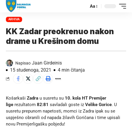
Aa
ARHIVA
KK Zadar preokrenuo nakon
drame u Krešinom domu
Jaan Girdeinis
Napisao
15 studenoga, 2021
4 min čitanja
Košarkaši
Zadra
u susretu su
10. kola HT Premijer
lige
rezultatom
82:81
savladali goste iz
Velike Gorice
. U
susretu prepunom napetosti, momci iz Zadra ipak su se
uspješno obranili od napada žilavih Goričana i time upisali
novu Premijerligašku pobjedu!