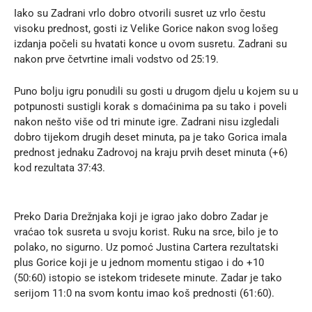
Iako su Zadrani vrlo dobro otvorili susret uz vrlo čestu
visoku prednost, gosti iz Velike Gorice nakon svog lošeg
izdanja počeli su hvatati konce u ovom susretu. Zadrani su
nakon prve četvrtine imali vodstvo od 25:19.
Puno bolju igru ponudili su gosti u drugom djelu u kojem su u
potpunosti sustigli korak s domaćinima pa su tako i poveli
nakon nešto više od tri minute igre. Zadrani nisu izgledali
dobro tijekom drugih deset minuta, pa je tako Gorica imala
prednost jednaku Zadrovoj na kraju prvih deset minuta (+6)
kod rezultata 37:43.
Preko Daria Drežnjaka koji je igrao jako dobro Zadar je
vraćao tok susreta u svoju korist. Ruku na srce, bilo je to
polako, no sigurno. Uz pomoć Justina Cartera rezultatski
plus Gorice koji je u jednom momentu stigao i do +10
(50:60) istopio se istekom tridesete minute. Zadar je tako
serijom 11:0 na svom kontu imao koš prednosti (61:60).