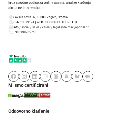
kroz stručne vodiče za online casina, analize klađenja i
aktualne loto rezultate.
Savska cesta 32, 10000, Zagreb, Croatia
CRN 13879174 | WEB CODING SOLUTIONS LTD
info / social / sales / career / legal @dalmacijaportal.hr
+385998705760
Mi smo certificirani
Odgovorno klađenje