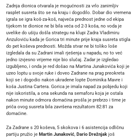
Zadnja dionica otvarala je mogućnosti za vrlo zanimljiv
rasplet susreta što se na kraju i dogodilo. Dobar dio vremena
igrala se igra koš-za-koš, najveća prednost jedne od ekipa
tijekom te dionice ne bi bila veća od 2-3 koša, no voda je
uvelike do ušiju došla strategu na klupi Zadra Vladimiru
Anzuloviću kada je Gorica tri minute prije kraja susreta stigla
do pet koševa prednosti. Možda stvar ne bi toliko loše
izgledala da su Zadrani imali rješenja u napadu, no to već
jedno izvjesno vrijeme nije bio slučaj. Zadar je izgledao
izgubljeno, i onda je red došao na Martina Junakovića koji je
uzeo loptu u svoje ruke i doveo Zadrane na prag preokreta
koji se i dogodio nakon ukradene lopte Dominika Mavre i
koša Justina Cartera. Gorica je imala napad za pobjedu koji
nije iskoristila, a ona sekunda na semaforu koja je ostala
nakon minute odmora domaćina prošla je prebrzo i time je
priča ovog susreta bila završena rezultatom 82:81 za
domaćine.
Za Zadrane s 20 koševa, 5 skokova i 6 asistencija odličnu
partiju pružio je
Martin Junaković
,
Dario Drežnjak
još