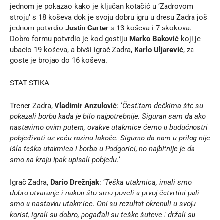
jednom je pokazao kako je ključan kotačić u ‘Zadrovom
stroju’ s 18 koševa dok je svoju dobru igru u dresu Zadra još
jednom potvrdio
Justin Carter
s 13 koševa i 7 skokova.
Dobro formu potvrdio je kod gostiju
Marko Baković
koji je
ubacio 19 koševa, a bivši igrač Zadra,
Karlo Uljarević
, za
goste je brojao do 16 koševa.
STATISTIKA
Trener Zadra,
Vladimir Anzulović
: ‘
Čestitam dečkima što su
pokazali borbu kada je bilo najpotrebnije. Siguran sam da ako
nastavimo ovim putem, ovakve utakmice ćemo u budućnostri
pobjeđivati uz veću razinu lakoće. Sigurno da nam u prilog nije
išla teška utakmica i borba u Podgorici, no najbitnije je da
smo na kraju ipak upisali pobjedu.
‘
Igrač Zadra,
Dario Drežnjak
: ‘
Teška utakmica, imali smo
dobro otvaranje i nakon što smo poveli u prvoj četvrtini pali
smo u nastavku utakmice. Oni su rezultat okrenuli u svoju
korist, igrali su dobro, pogađali su teške šuteve i držali su