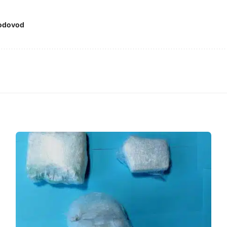
odovod