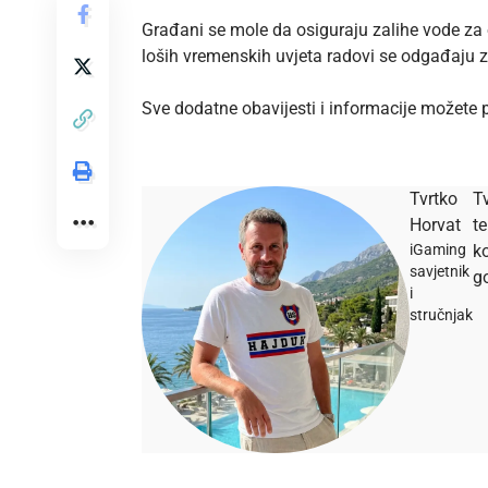
Građani se mole da osiguraju zalihe vode za o
loših vremenskih uvjeta radovi se odgađaju za
Sve dodatne obavijesti i informacije možete
Tvrtko
Tv
Horvat
t
iGaming
ko
savjetnik
go
i
stručnjak