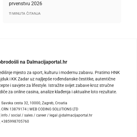
prvenstvu 2026
11 MINUTA ČITANJA
brodošli na Dalmacijaportal.hr
edišnje mjesto za sport, kulturu i modernu zabavu. Pratimo HNK
jduk i KK Zadar uz najljepše rođendanske čestitke, autentične
cepte i savjete za lifestyle. Istražite svijet zabave kroz stručne
diče za online casina, analize klađenja i aktualne loto rezultate.
Savska cesta 32, 10000, Zagreb, Croatia
CRN 13879174 | WEB CODING SOLUTIONS LTD
info / social / sales / career / legal @dalmacijaportal.hr
+385998705760