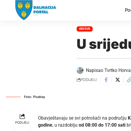
Po
ARHIVA
U srijed
Napisao
Tvrtko Horva
PODIJELI
Foto: Pixabay
Obavještavaju se svi potrošači na području
K
PODIJELI
godine
, u razdoblju
od 08:00 do 17:00 sati
bi