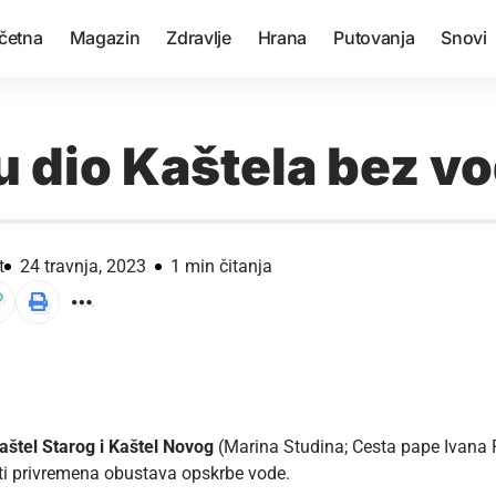
četna
Magazin
Zdravlje
Hrana
Putovanja
Snovi
u dio Kaštela bez v
t
24 travnja, 2023
1 min čitanja
aštel Starog i Kaštel Novog
(Marina Studina; Cesta pape Ivana P
ti privremena obustava opskrbe vode.