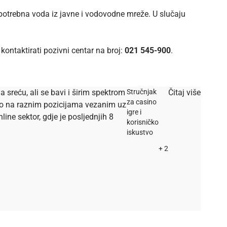
d potrebna voda iz javne i vodovodne mreže. U slučaju
 kontaktirati pozivni centar na broj:
021 545-900
.
a sreću, ali se bavi i širim spektrom
Stručnjak
Čitaj više
za casino
dio na raznim pozicijama vezanim uz
igre i
ine sektor, gdje je posljednjih 8
korisničko
iskustvo
+ 2