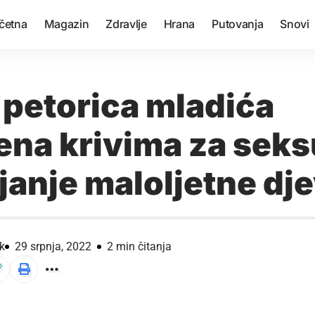
četna
Magazin
Zdravlje
Hrana
Putovanja
Snovi
 petorica mladića
ena krivima za sek
janje maloljetne dj
k
29 srpnja, 2022
2 min čitanja