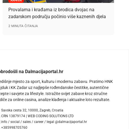
ARHIVA
Provalama i krađama iz brodica dvojac na
zadarskom području počinio više kaznenih djela
2 MINUTA ČITANJA
brodošli na Dalmacijaportal.hr
edišnje mjesto za sport, kulturu i modernu zabavu. Pratimo HNK
jduk i KK Zadar uz najljepše rođendanske čestitke, autentične
cepte i savjete za lifestyle. Istražite svijet zabave kroz stručne
diče za online casina, analize klađenja i aktualne loto rezultate.
Savska cesta 32, 10000, Zagreb, Croatia
CRN 13879174 | WEB CODING SOLUTIONS LTD
info / social / sales / career / legal @dalmacijaportal.hr
+385998705760