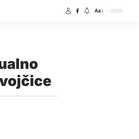
Aa
sualno
evojčice