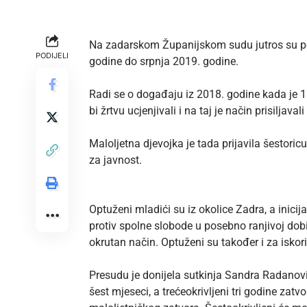
Na zadarskom Županijskom sudu jutros su peto
PODIJELI
godine do srpnja 2019. godine.
Radi se o događaju iz 2018. godine kada je 
bi žrtvu ucjenjivali i na taj je način prisilja
Maloljetna djevojka je tada prijavila šestori
za javnost.
Optuženi mladići su iz okolice Zadra, a inici
protiv spolne slobode u posebno ranjivoj dobi
okrutan način. Optuženi su također i za iskor
Presudu je donijela sutkinja Sandra Radanovi
šest mjeseci, a trećeokrivljeni tri godine zat