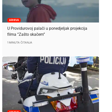
ARHIVA
U Providurovoj palači u ponedjeljak projekcija
filma “Zašto skačem”
1 MINUTA ČITANJA