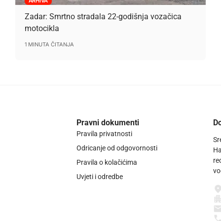
ARHIVA
Zadar: Smrtno stradala 22-godišnja vozačica
motocikla
1 MINUTA ČITANJA
Pravni dokumenti
Do
Pravila privatnosti
Sr
Odricanje od odgovornosti
Ha
re
Pravila o kolačićima
vo
Uvjeti i odredbe