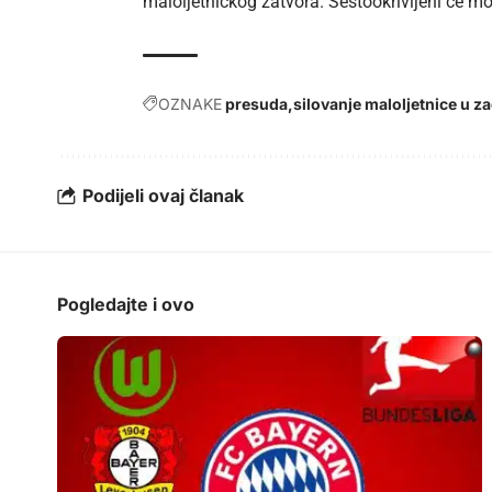
maloljetničkog zatvora. Šestookrivljeni će mo
OZNAKE
presuda
silovanje maloljetnice u z
Podijeli ovaj članak
Pogledajte i ovo