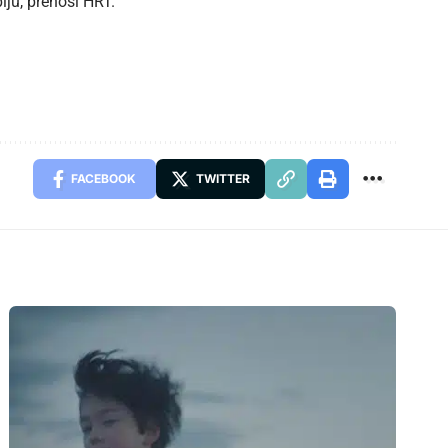
iju, prenosi
HRT
.
FACEBOOK
TWITTER