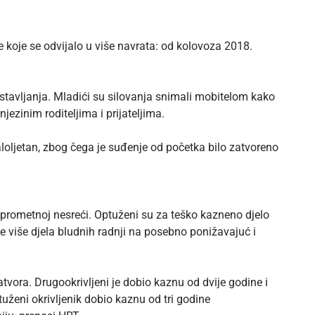
koje se odvijalo u više navrata: od kolovoza 2018.
tavljanja. Mladići su silovanja snimali mobitelom kako
njezinim roditeljima i prijateljima.
aloljetan, zbog čega je suđenje od početka bilo zatvoreno
u prometnoj nesreći. Optuženi su za teško kazneno djelo
te više djela bludnih radnji na posebno ponižavajuć i
vora. Drugookrivljeni je dobio kaznu od dvije godine i
tuženi okrivljenik dobio kaznu od tri godine