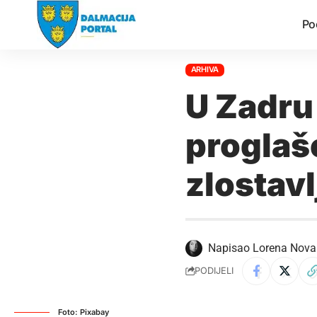
Po
ARHIVA
U Zadru
proglaš
zlostavl
Napisao
Lorena Nova
PODIJELI
Foto: Pixabay