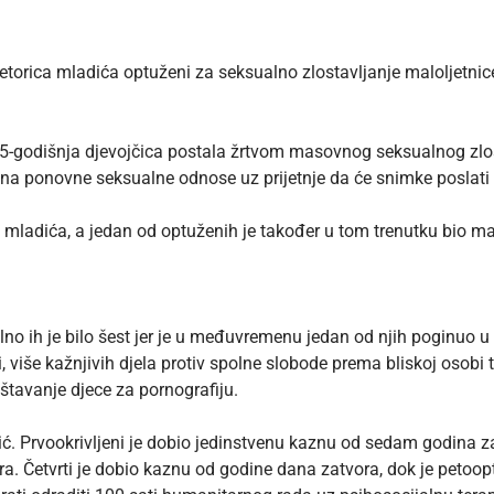
rica mladića optuženi za seksualno zlostavljanje maloljetnice 
15-godišnja djevojčica postala žrtvom masovnog seksualnog zlos
vali na ponovne seksualne odnose uz prijetnje da će snimke poslati 
cu mladića, a jedan od optuženih je također u tom trenutku bio m
jalno ih je bilo šest jer je u međuvremenu jedan od njih poginuo 
, više kažnjivih djela protiv spolne slobode prema bliskoj osobi 
ištavanje djece za pornografiju.
ć. Prvookrivljeni je dobio jedinstvenu kaznu od sedam godina zat
vora. Četvrti je dobio kaznu od godine dana zatvora, dok je petoop