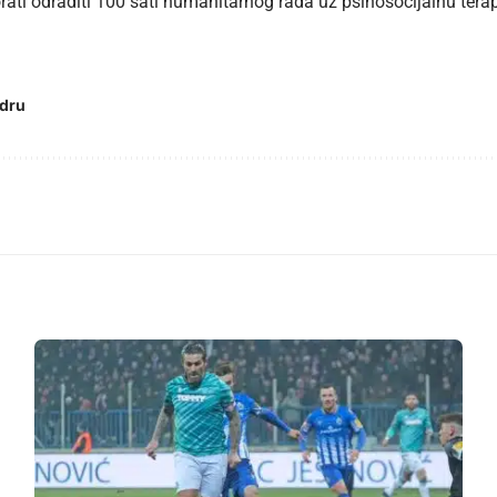
rati odraditi 100 sati humanitarnog rada uz psihosocijalnu terap
adru