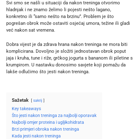
Svi smo se našli u situaciji da nakon treninga otvorimo
hladnjak i ne znamo želimo li pojesti nešto lagano,
konkretno ili “samo nešto na brzinu”. Problem je što
pogrešan obrok može ostaviti osjećaj umora, težine ili gladi
već nakon sat vremena.
Dobra vijest je da zdrava hrana nakon treninga ne mora biti
komplicirana. Dovoljno je složiti jednostavan obrok poput
jaja i kruha, tune i riže, grčkog jogurta s bananom ili piletine s
krumpirom. U nastavku donosimo savjete koji pomažu da
lakše odlučimo što jesti nakon treninga.
Sažetak
sakrij
Key takeaways
Što jesti nakon treninga za najbolji oporavak
Najbolji omjer proteina i ugljikohidrata
Brzi primjeri obroka nakon treninga
Kada jesti nakon treninga