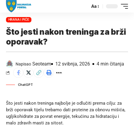
Aa
HRANA I PIĆE
Što jesti nakon treninga za brži
oporavak?
Seoteam
12 svibnja, 2026
4 min čitanja
Napisao
ChatGPT
Što jesti nakon treninga najbolje je odlučiti prema cilju: za
brži oporavak tijelu trebamo dati proteine za obnovu mišića,
ugljikohidrate za povrat energije, tekućinu za hidrataciju i
malo zdravih masti za sitost.