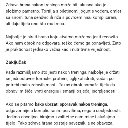
Zdrava hrana nakon treninga može biti ukusna ako je
složimo pametno. Tortilja s piletinom, jogurt s voćem, omlet
sa sirom, tuna sendvič ili riža s povrćem nisu komplicirani,
ali daju tijelu ono što mu treba.
Najbolje je birati hranu koju stvarno možemo jesti redovito.
Ako nam obrok ne odgovara, teško ćemo ga ponavljati. Zato
je praktičnost jednako važna kao i nutritivna vrijednost.
Zaključak
Kada razmišljamo što jesti nakon treninga, najbolje je držati
se jednostavne formule: proteini, ugljikohidrati, voda i po
potrebi malo zdravih masti. Takav obrok pomaže tijelu da
obnovi mišiće, vrati energiju i smanji osjećaj iscrpljenosti.
Ako se pitamo
kako ubrzati oporavak nakon treninga
,
odgovor nije u kompliciranim pravilima, nego u dosljednosti.
Jedimo dovoljno, birajmo kvalitetne namirnice i slušajmo
tijelo. Tako zdrava hrana postaje saveznik, a ne obaveza.