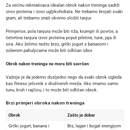
Za većinu rekreativaca idealan obrok nakon treninga sadrži
izvor proteina i izvor ugljikohidrata. Ne trebamo brojati svaki
gram, ali trebamo znati okvirno složiti tanjur.
Primjerice, pola tanjura može biti riža, krumpir ili povrće, a
četvrtina tanjura izvor proteina poput piletine, tune, jaja ili
sira. Ako želimo nešto brzo, grčki jogurt s bananom i
zobenim pahuljicama može biti odličan izbor.
Obrok nakon treninga ne mora biti savršen
Važnije je da jedemo dosljedno nego da svaki obrok izgleda
kao fitness jelovnik s društvenih mreža. Ako imamo samo
tunu, kruh i rajčicu, i to može biti odličan obrok.
Brzi primjeri obroka nakon treninga
Obrok
Zašto je dobar
Grčki jogurt, banana i
Brz, lagan i bogat energijom