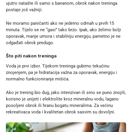
ujutro natašte ili samo s bananom, obrok nakon treninga
postaje još važniji.
Ne moramo paničariti ako ne jedemo odmah u prvih 15
minuta. Tijelo se ne “gasi” tako brzo. Ipak, ako želimo bolji
oporavak, manje umora i stabilniju energiju, pametno je ne
odgađati obrok predugo.
Što piti nakon treninga
Voda je prvi izbor. Tijekom treninga gubimo tekućinu
znojenjem, pa je hidratacija važna za oporavak, energiju i
normalno funkcioniranje mišića.
Ako je trening bio dug, jako intenzivan ili smo se puno znojili,
korisno je unijeti i elektrolite kroz mineralnu vodu, lagano
posoljeni obrok ili hranu bogatu mineralima. Za većinu
rekreativaca voda i kvalitetan obrok sasvim su dovoljni.