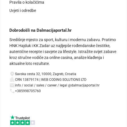
Pravila o kolačićima
Uvjeti i odredbe
Dobrodošli na Dalmacijaportal.hr
Središnje mjesto za sport, kulturu i modernu zabavu. Pratimo
HNK Hajduk i KK Zadar uz najljepše rođendanske čestitke,
autentične recepte i savjete za lifestyle. Istražite svijet zabave
kroz stručne vodiče za online casina, analize klađenja i
aktualne loto rezultate.
Savska cesta 32, 10000, Zagreb, Croatia
CRN 13879174 | WEB CODING SOLUTIONS LTD
info / social / sales / career / legal @dalmacijaportal.hr
+385998705760