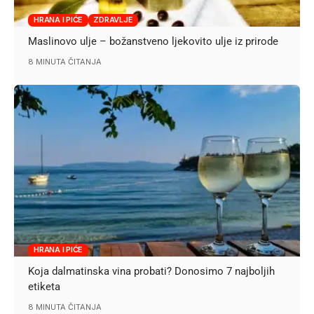
HRANA I PIĆE
ZDRAVLJE
Maslinovo ulje – božanstveno ljekovito ulje iz prirode
8 MINUTA ČITANJA
HRANA I PIĆE
Koja dalmatinska vina probati? Donosimo 7 najboljih
etiketa
8 MINUTA ČITANJA