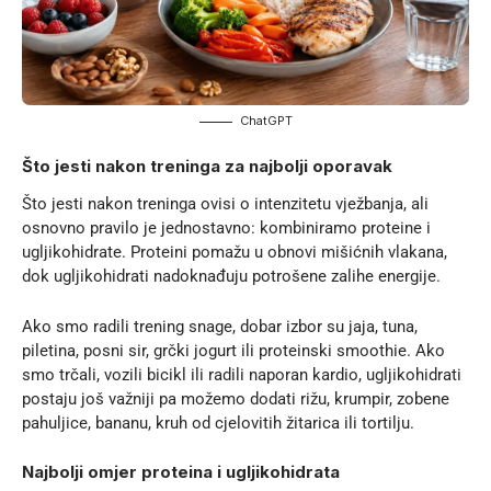
ChatGPT
Što jesti nakon treninga za najbolji oporavak
Što jesti nakon treninga ovisi o intenzitetu vježbanja, ali
osnovno pravilo je jednostavno:
kombiniramo proteine i
ugljikohidrate
. Proteini pomažu u obnovi mišićnih vlakana,
dok ugljikohidrati nadoknađuju potrošene zalihe energije.
Ako smo radili trening snage, dobar izbor su jaja, tuna,
piletina, posni sir, grčki jogurt ili proteinski smoothie. Ako
smo trčali, vozili bicikl ili radili naporan kardio, ugljikohidrati
postaju još važniji pa možemo dodati rižu, krumpir, zobene
pahuljice, bananu, kruh od cjelovitih žitarica ili tortilju.
Najbolji omjer proteina i ugljikohidrata