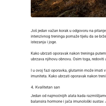
Još jedan važan korak u odgovoru na pitanje 
intenzivnog treninga pomaže tijelu da se brže 
istezanja i joge.
Kako ubrzati oporavak nakon treninga putem akti
ubrzava njihovu obnovu. Osim toga, redoviti a
I u ovoj fazi oporavka, glutamin može imati v
imuniteta. Kako ubrzati oporavak nakon trenin
4. Kvalitetan san
Jedan od najmoćnijih alata kada razmišljamo 
balansira hormone i jača imunološki sustav. A