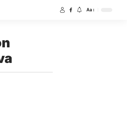
Aa
on
va