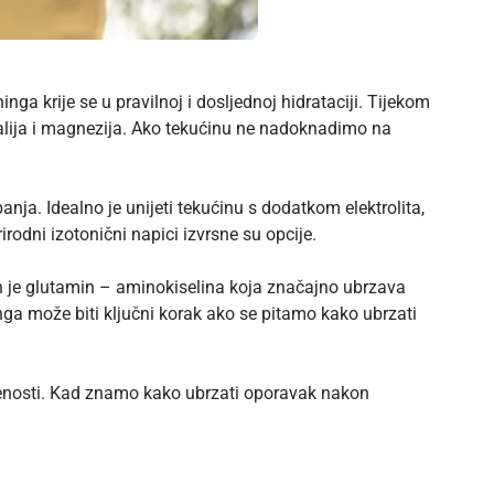
ga krije se u pravilnoj i dosljednoj hidrataciji. Tijekom
, kalija i magnezija. Ako tekućinu ne nadoknadimo na
a. Idealno je unijeti tekućinu s dodatkom elektrolita,
odni izotonični napici izvrsne su opcije.
ih je glutamin – aminokiselina koja značajno ubrzava
ga može biti ključni korak ako se pitamo kako ubrzati
pljenosti. Kad znamo kako ubrzati oporavak nakon