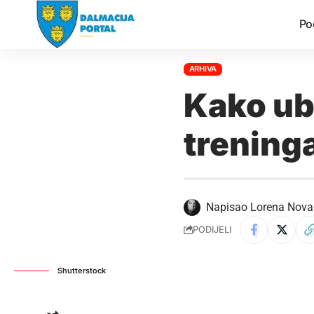
Po
ARHIVA
Kako ub
trening
Napisao
Lorena Nova
PODIJELI
Shutterstock