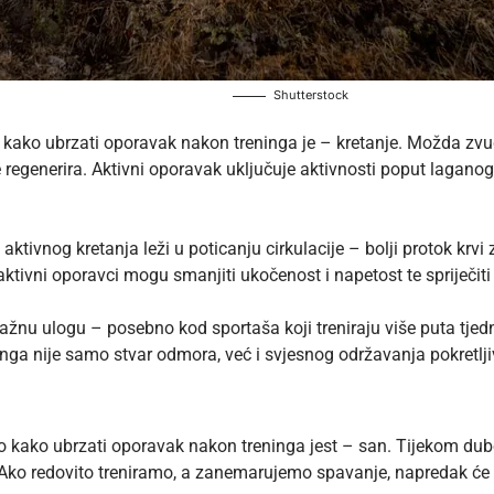
Shutterstock
kako ubrzati oporavak nakon treninga je – kretanje. Možda zvuč
regenerira. Aktivni oporavak uključuje aktivnosti poput laganog t
vnog kretanja leži u poticanju cirkulacije – bolji protok krvi zna
ktivni oporavci mogu smanjiti ukočenost i napetost te spriječiti 
ažnu ulogu – posebno kod sportaša koji treniraju više puta tjedn
ga nije samo stvar odmora, već i svjesnog održavanja pokretljivos
kako ubrzati oporavak nakon treninga jest – san. Tijekom dubok
ko redovito treniramo, a zanemarujemo spavanje, napredak će bit