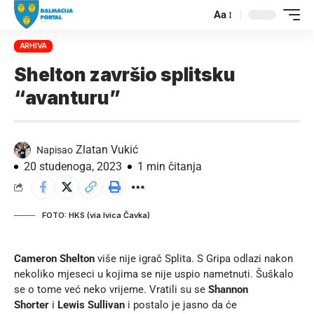
Aa
ARHIVA
Shelton završio splitsku
“avanturu”
Zlatan Vukić
Napisao
20 studenoga, 2023
1 min čitanja
FOTO: HKS (via Ivica Čavka)
Cameron Shelton
više nije igrač Splita. S Gripa odlazi nakon
nekoliko mjeseci u kojima se nije uspio nametnuti. Šuškalo
se o tome već neko vrijeme. Vratili su se
Shannon
Shorter
i
Lewis Sullivan
i postalo je jasno da će