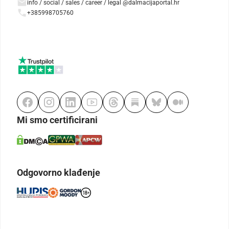
info / social / sales / career / legal @dalmacijaportal.hr
+385998705760
Mi smo certificirani
Odgovorno klađenje