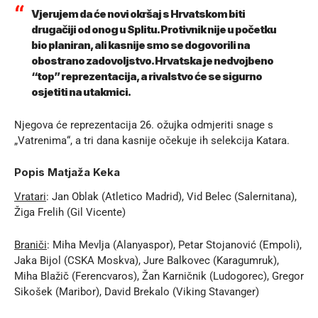
Vjerujem da će novi okršaj s Hrvatskom biti
drugačiji od onog u Splitu. Protivnik nije u početku
bio planiran, ali kasnije smo se dogovorili na
obostrano zadovoljstvo. Hrvatska je nedvojbeno
“top” reprezentacija, a rivalstvo će se sigurno
osjetiti na utakmici.
Njegova će reprezentacija 26. ožujka odmjeriti snage s
„Vatrenima“, a tri dana kasnije očekuje ih selekcija Katara.
Popis Matjaža Keka
Vratari
: Jan Oblak (Atletico Madrid), Vid Belec (Salernitana),
Žiga Frelih (Gil Vicente)
Braniči
: Miha Mevlja (Alanyaspor), Petar Stojanović (Empoli),
Jaka Bijol (CSKA Moskva), Jure Balkovec (Karagumruk),
Miha Blažič (Ferencvaros), Žan Karničnik (Ludogorec), Gregor
Sikošek (Maribor), David Brekalo (Viking Stavanger)