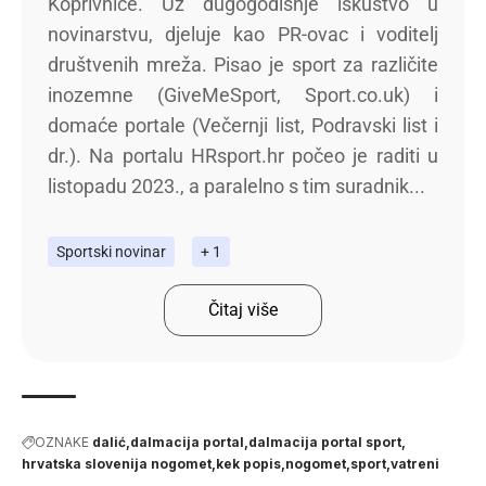
Koprivnice. Uz dugogodišnje iskustvo u
novinarstvu, djeluje kao PR-ovac i voditelj
društvenih mreža. Pisao je sport za različite
inozemne (GiveMeSport, Sport.co.uk) i
domaće portale (Večernji list, Podravski list i
dr.). Na portalu HRsport.hr počeo je raditi u
listopadu 2023., a paralelno s tim suradnik...
Sportski novinar
+ 1
Čitaj više
OZNAKE
dalić
dalmacija portal
dalmacija portal sport
hrvatska slovenija nogomet
kek popis
nogomet
sport
vatreni