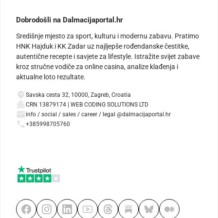
Dobrodošli na Dalmacijaportal.hr
Središnje mjesto za sport, kulturu i modernu zabavu. Pratimo
HNK Hajduk i KK Zadar uz najljepše rođendanske čestitke,
autentične recepte i savjete za lifestyle. Istražite svijet zabave
kroz stručne vodiče za online casina, analize klađenja i
aktualne loto rezultate.
Savska cesta 32, 10000, Zagreb, Croatia
CRN 13879174 | WEB CODING SOLUTIONS LTD
info / social / sales / career / legal @dalmacijaportal.hr
+385998705760