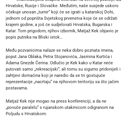
Hrvatske, Rusije i Slovačke. Međutim, naše susjede uskoro
očekuje unosan „turnir“ koji će se igrati u katarskoj Dohi,
jednom od poprišta Svjetskog prvenstva koje će se održati
krajem godine, a još će sudjelovati Hrvatska, Bugarska i
Katar. Tom prigodom, njihov izbornik, Matjaž Kek objavio je
popis putnika na Bliski istok…
Među pozvanicima nalaze se neka dobro poznata imena,
poput Jana Oblaka, Petra Stojanovića, Jasmina Kurtića i
Adama Gnezde Čerina. Odlučio je Kek kako u Katar neće
putovati samo „rekreacijski“, ali tomu su sigurno pridonijeli i
zahtjevi domaćina koji je naredio da se tri gostujuće
reprezentacije „nacrtaju“ na njihovom teritoriju sa što jačim
postavama.
Matjaž Kek nije mogao na press konferenciji, a da ne
„povuče paralelu“ s rujanskom utakmicom odigranom na
Poljudu s Hrvatskom: