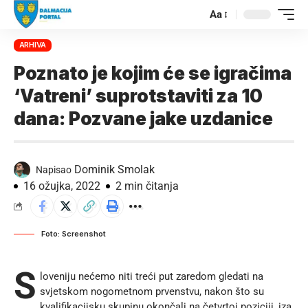
Aa
ARHIVA
Poznato je kojim će se igračima
‘Vatreni’ suprotstaviti za 10
dana: Pozvane jake uzdanice
Dominik Smolak
Napisao
16 ožujka, 2022
2 min čitanja
Foto: Screenshot
S
loveniju nećemo niti treći put zaredom gledati na
svjetskom nogometnom prvenstvu, nakon što su
kvalifikacijsku skupinu okončali na četvrtoj poziciji, iza