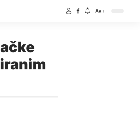
Aa
začke
riranim