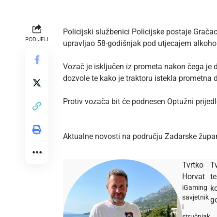
Policijski službenici Policijske postaje Grača
PODIJELI
upravljao 58-godišnjak pod utjecajem alkohola
Vozač je isključen iz prometa nakon čega je 
dozvole te kako je traktoru istekla prometn
Protiv vozača bit će podnesen Optužni prije
Aktualne novosti na području Zadarske župa
Tvrtko
Tv
Horvat
t
iGaming
ko
savjetnik
go
i
stručnjak