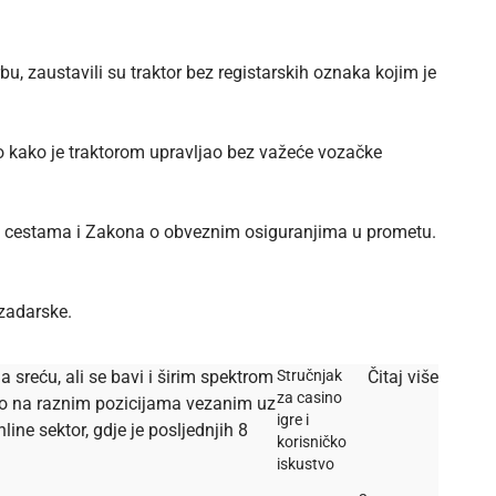
rbu, zaustavili su traktor bez registarskih oznaka kojim je
no kako je traktorom upravljao bez važeće vozačke
 na cestama i Zakona o obveznim osiguranjima u prometu.
 zadarske.
a sreću, ali se bavi i širim spektrom
Stručnjak
Čitaj više
za casino
dio na raznim pozicijama vezanim uz
igre i
ine sektor, gdje je posljednjih 8
korisničko
iskustvo