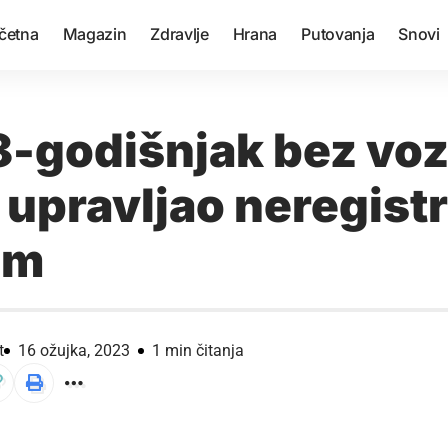
četna
Magazin
Zdravlje
Hrana
Putovanja
Snovi
58-godišnjak bez vo
 upravljao neregist
om
t
16 ožujka, 2023
1 min čitanja