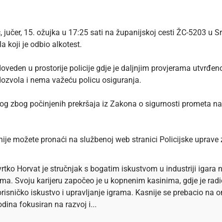
c, jučer, 15. ožujka u 17:25 sati na županijskoj cesti ŽC-5203 u S
 koji je odbio alkotest.
doveden u prostorije policije gdje je daljnjim provjerama utvrđe
a dozvola i nema važeću policu osiguranja.
dlog zbog počinjenih prekršaja iz Zakona o sigurnosti prometa
nije možete pronaći na službenoj
web stranici
Policijske uprave
rtko Horvat je stručnjak s bogatim iskustvom u industriji igara n
ema. Svoju karijeru započeo je u kopnenim kasinima, gdje je ra
risničko iskustvo i upravljanje igrama. Kasnije se prebacio na onl
dina fokusiran na razvoj i...