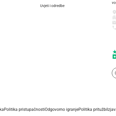
vo
Uvjeti i odredbe
ika
Politika pristupačnosti
Odgovorno igranje
Politika pritužbi
Izja