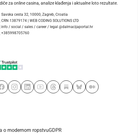
diče za online casina, analize klađenja i aktualne loto rezultate.
Savska cesta 32, 10000, Zagreb, Croatia
CRN 13879174 | WEB CODING SOLUTIONS LTD
info / social / sales / career / legal @dalmacijaportal.hr
+385998705760
va o modernom ropstvu
GDPR