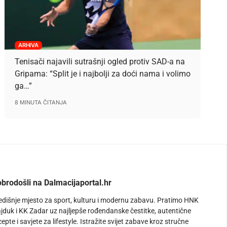
ARHIVA
Tenisači najavili sutrašnji ogled protiv SAD-a na
Gripama: “Split je i najbolji za doći nama i volimo
ga…”
8 MINUTA ČITANJA
brodošli na Dalmacijaportal.hr
edišnje mjesto za sport, kulturu i modernu zabavu. Pratimo HNK
jduk i KK Zadar uz najljepše rođendanske čestitke, autentične
cepte i savjete za lifestyle. Istražite svijet zabave kroz stručne