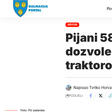
Po
ARHIVA
Pijani 
dozvole
traktor
Napisao
Tvrtko Horva
PODIJELI
Foto: PU zadarska