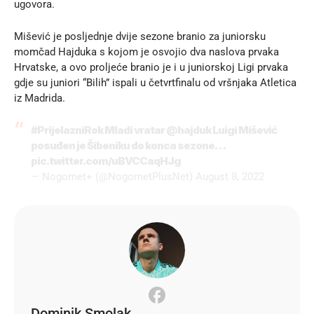
ugovora.
Mišević je posljednje dvije sezone branio za juniorsku
momčad Hajduka s kojom je osvojio dva naslova prvaka
Hrvatske, a ovo proljeće branio je i u juniorskoj Ligi prvaka
gdje su juniori “Bilih” ispali u četvrtfinalu od vršnjaka Atletica
iz Madrida.
#PrijelazniRok
Mladi vratar
@hajduk
Luigi Mišević
posuđen je Šibeniku do konca sezone…
pic.twitter.com/uBVCCaqHJg
— Nogomet+ (@NogometPlusNet)
August 8, 2022
Dominik Smolak