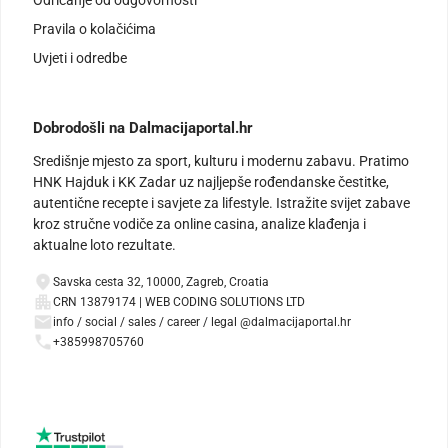
Pravila o kolačićima
Uvjeti i odredbe
Dobrodošli na Dalmacijaportal.hr
Središnje mjesto za sport, kulturu i modernu zabavu. Pratimo
HNK Hajduk i KK Zadar uz najljepše rođendanske čestitke,
autentične recepte i savjete za lifestyle. Istražite svijet zabave
kroz stručne vodiče za online casina, analize klađenja i
aktualne loto rezultate.
Savska cesta 32, 10000, Zagreb, Croatia
CRN 13879174 | WEB CODING SOLUTIONS LTD
info / social / sales / career / legal @dalmacijaportal.hr
+385998705760