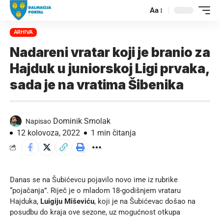
Aa
ARHIVA
Nadareni vratar koji je branio za
Hajduk u juniorskoj Ligi prvaka,
sada je na vratima Šibenika
Dominik Smolak
Napisao
12 kolovoza, 2022
1 min čitanja
Danas se na Šubićevcu pojavilo novo ime iz rubrike
“pojačanja”. Riječ je o mladom 18-godišnjem vrataru
Hajduka,
Luigiju Miševiću
, koji je na Šubićevac došao na
posudbu do kraja ove sezone, uz mogućnost otkupa