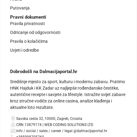
Putovanja
Pravni dokumenti
Pravila privatnosti
Odricanje od odgovornosti
Pravila o kolačićima
Uvjeti i odredbe
Dobrodošli na Dalmacijaportal.hr
Središnje mjesto za sport, kulturu i modernu zabavu. Pratimo
HNK Hajduk i KK Zadar uz najljepše rođendanske čestitke,
autentične recepte i savjete za lifestyle. Istražite svijet zabave
kroz stručne vodiče za online casina, analize klađenja i
aktualne loto rezultate.
Savska cesta 32, 10000, Zagreb, Croatia
CRN 13879174 | WEB CODING SOLUTIONS LTD
info / social / sales / career / legal @dalmacijaportal.hr
+385998705760