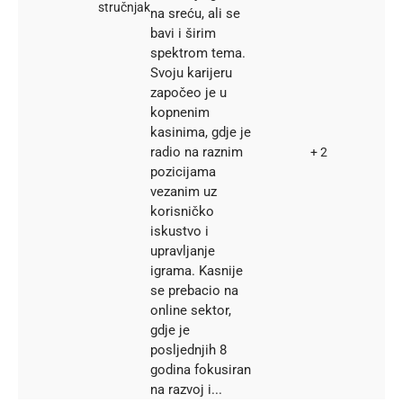
stručnjak
na sreću, ali se
bavi i širim
spektrom tema.
Svoju karijeru
započeo je u
kopnenim
kasinima, gdje je
radio na raznim
+ 2
pozicijama
vezanim uz
korisničko
iskustvo i
upravljanje
igrama. Kasnije
se prebacio na
online sektor,
gdje je
posljednjih 8
godina fokusiran
na razvoj i...