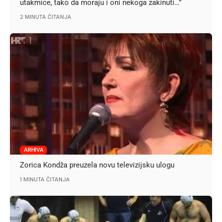
utakmice, tako da moraju i oni nekoga zakinuti…”
2 MINUTA ČITANJA
ARHIVA
Zorica Kondža preuzela novu televizijsku ulogu
1 MINUTA ČITANJA