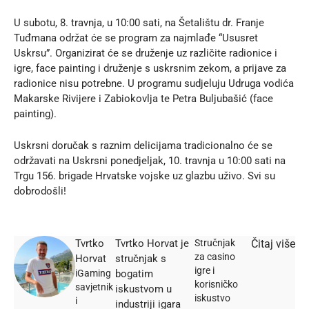
U subotu, 8. travnja, u 10:00 sati, na Šetalištu dr. Franje
Tuđmana održat će se program za najmlađe “Ususret
Uskrsu”. Organizirat će se druženje uz različite radionice i
igre, face painting i druženje s uskrsnim zekom, a prijave za
radionice nisu potrebne. U programu sudjeluju Udruga vodića
Makarske Rivijere i Zabiokovlja te Petra Buljubašić (face
painting).
Uskrsni doručak s raznim delicijama tradicionalno će se
održavati na Uskrsni ponedjeljak, 10. travnja u 10:00 sati na
Trgu 156. brigade Hrvatske vojske uz glazbu uživo. Svi su
dobrodošli!
Tvrtko
Tvrtko Horvat je
Stručnjak
Čitaj više
za casino
Horvat
stručnjak s
igre i
iGaming
bogatim
korisničko
savjetnik
iskustvom u
iskustvo
i
industriji igara