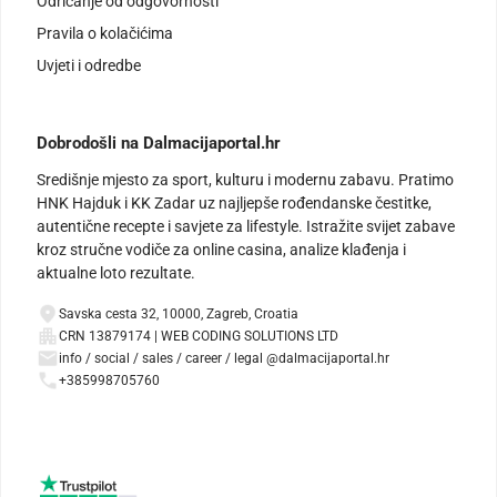
Odricanje od odgovornosti
Pravila o kolačićima
Uvjeti i odredbe
Dobrodošli na Dalmacijaportal.hr
Središnje mjesto za sport, kulturu i modernu zabavu. Pratimo
HNK Hajduk i KK Zadar uz najljepše rođendanske čestitke,
autentične recepte i savjete za lifestyle. Istražite svijet zabave
kroz stručne vodiče za online casina, analize klađenja i
aktualne loto rezultate.
Savska cesta 32, 10000, Zagreb, Croatia
CRN 13879174 | WEB CODING SOLUTIONS LTD
info / social / sales / career / legal @dalmacijaportal.hr
+385998705760