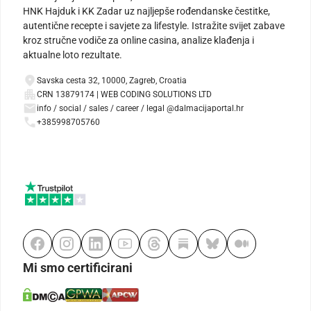
HNK Hajduk i KK Zadar uz najljepše rođendanske čestitke,
autentične recepte i savjete za lifestyle. Istražite svijet zabave
kroz stručne vodiče za online casina, analize klađenja i
aktualne loto rezultate.
Savska cesta 32, 10000, Zagreb, Croatia
CRN 13879174 | WEB CODING SOLUTIONS LTD
info / social / sales / career / legal @dalmacijaportal.hr
+385998705760
Mi smo certificirani