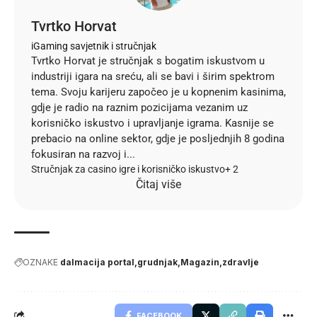
Tvrtko Horvat
iGaming savjetnik i stručnjak
Tvrtko Horvat je stručnjak s bogatim iskustvom u
industriji igara na sreću, ali se bavi i širim spektrom
tema. Svoju karijeru započeo je u kopnenim kasinima,
gdje je radio na raznim pozicijama vezanim uz
korisničko iskustvo i upravljanje igrama. Kasnije se
prebacio na online sektor, gdje je posljednjih 8 godina
fokusiran na razvoj i...
Stručnjak za casino igre i korisničko iskustvo
+ 2
Čitaj više
OZNAKE
dalmacija portal
grudnjak
Magazin
zdravlje
FACEBOOK