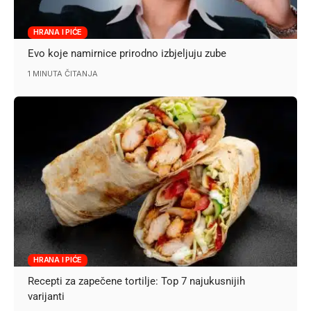
HRANA I PIĆE
Evo koje namirnice prirodno izbjeljuju zube
1 MINUTA ČITANJA
HRANA I PIĆE
Recepti za zapečene tortilje: Top 7 najukusnijih
varijanti