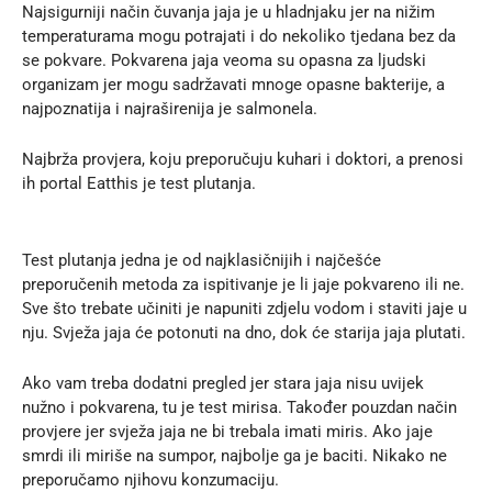
Najsigurniji način čuvanja jaja je u hladnjaku jer na nižim
temperaturama mogu potrajati i do nekoliko tjedana bez da
se pokvare. Pokvarena jaja veoma su opasna za ljudski
organizam jer mogu sadržavati mnoge opasne bakterije, a
najpoznatija i najraširenija je salmonela.
Najbrža provjera, koju preporučuju kuhari i doktori, a prenosi
ih portal
Eatthis
je test plutanja.
Test plutanja jedna je od najklasičnijih i najčešće
preporučenih metoda za ispitivanje je li jaje pokvareno ili ne.
Sve što trebate učiniti je napuniti zdjelu vodom i staviti jaje u
nju. Svježa jaja će potonuti na dno, dok će starija jaja plutati.
Ako vam treba dodatni pregled jer stara jaja nisu uvijek
nužno i pokvarena, tu je test mirisa. Također pouzdan način
provjere jer svježa jaja ne bi trebala imati miris. Ako jaje
smrdi ili miriše na sumpor, najbolje ga je baciti. Nikako ne
preporučamo njihovu konzumaciju.