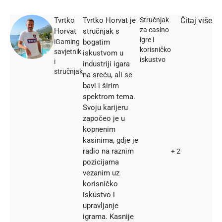
Tvrtko
Tvrtko Horvat je
Stručnjak
Čitaj više
za casino
Horvat
stručnjak s
igre i
iGaming
bogatim
korisničko
savjetnik
iskustvom u
iskustvo
i
industriji igara
stručnjak
na sreću, ali se
bavi i širim
spektrom tema.
Svoju karijeru
započeo je u
kopnenim
kasinima, gdje je
radio na raznim
+ 2
pozicijama
vezanim uz
korisničko
iskustvo i
upravljanje
igrama. Kasnije