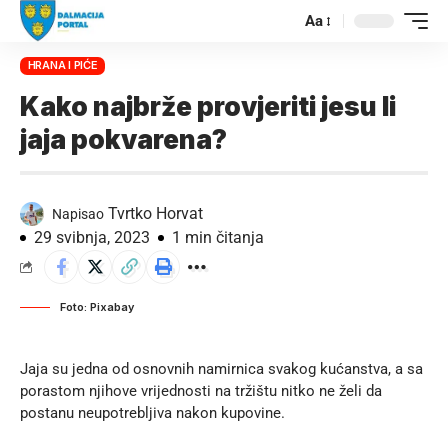
Aa
HRANA I PIĆE
Kako najbrže provjeriti jesu li
jaja pokvarena?
Tvrtko Horvat
Napisao
29 svibnja, 2023
1 min čitanja
Foto: Pixabay
Jaja su jedna od osnovnih namirnica svakog kućanstva, a sa
porastom njihove vrijednosti na tržištu nitko ne želi da
postanu neupotrebljiva nakon kupovine.