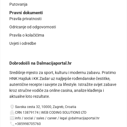
Putovanja
Pravni dokumenti
Pravila privatnosti
Odricanje od odgovornosti
Pravila o kolačićima
Uvjeti i odredbe
Dobrodošli na Dalmacijaportal.hr
Središnje mjesto za sport, kulturu i modernu zabavu. Pratimo
HNK Hajduk i KK Zadar uz najljepše rođendanske čestitke,
autentične recepte i savjete za lifestyle. Istražite svijet zabave
kroz stručne vodiče za online casina, analize klađenja i
aktualne loto rezultate.
Savska cesta 32, 10000, Zagreb, Croatia
CRN 13879174 | WEB CODING SOLUTIONS LTD
info / social / sales / career / legal @dalmacijaportal.hr
+385998705760