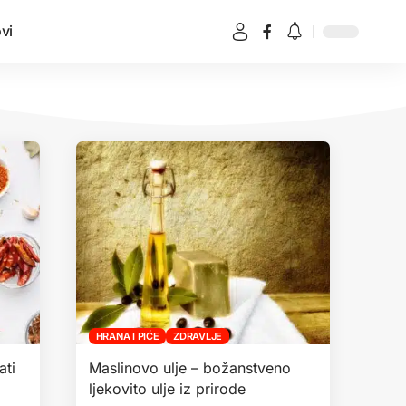
vi
HRANA I PIĆE
ZDRAVLJE
ati
Maslinovo ulje – božanstveno
ljekovito ulje iz prirode