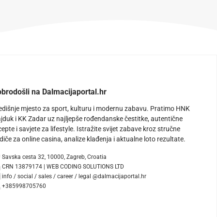
brodošli na Dalmacijaportal.hr
edišnje mjesto za sport, kulturu i modernu zabavu. Pratimo HNK
jduk i KK Zadar uz najljepše rođendanske čestitke, autentične
cepte i savjete za lifestyle. Istražite svijet zabave kroz stručne
diče za online casina, analize klađenja i aktualne loto rezultate.
Savska cesta 32, 10000, Zagreb, Croatia
CRN 13879174 | WEB CODING SOLUTIONS LTD
info / social / sales / career / legal @dalmacijaportal.hr
+385998705760