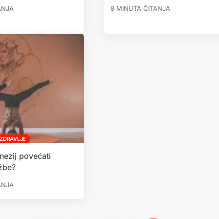
ANJA
8 MINUTA ČITANJA
ZDRAVLJE
nezij povećati
ežbe?
ANJA