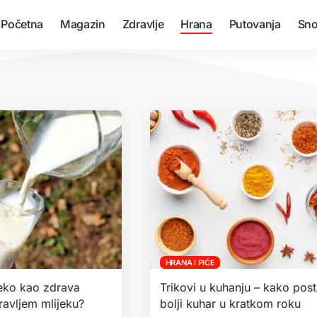
Početna
Magazin
Zdravlje
Hrana
Putovanja
Sno
HRANA I PIĆE
eko kao zdrava
Trikovi u kuhanju – kako post
kravljem mlijeku?
bolji kuhar u kratkom roku