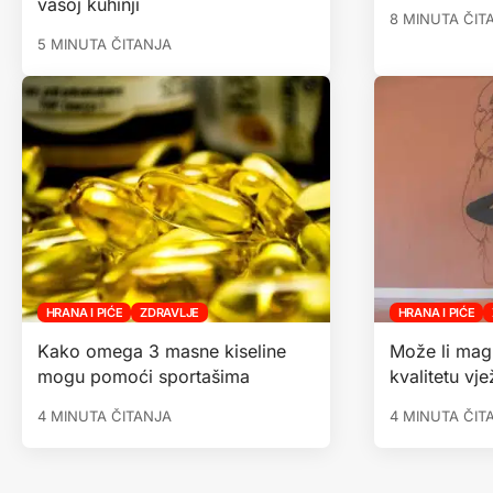
vašoj kuhinji
8 MINUTA ČIT
5 MINUTA ČITANJA
HRANA I PIĆE
ZDRAVLJE
HRANA I PIĆE
Kako omega 3 masne kiseline
Može li mag
mogu pomoći sportašima
kvalitetu vj
4 MINUTA ČITANJA
4 MINUTA ČIT