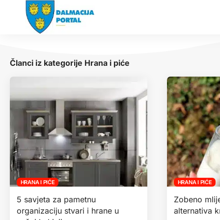
Članci iz kategorije Hrana i piće
HRANA I PIĆE
HRANA I PIĆE
5 savjeta za pametnu
Zobeno mlij
organizaciju stvari i hrane u
alternativa 