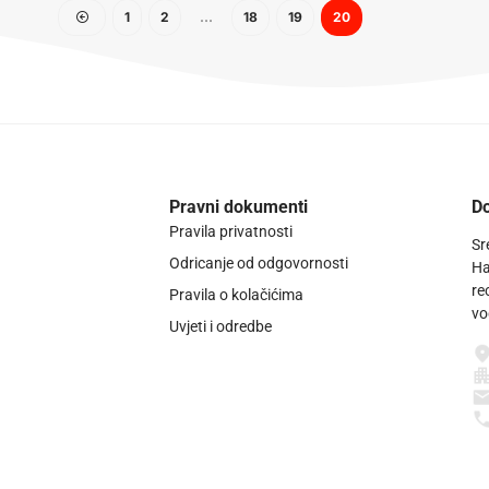
1
2
…
18
19
20
Pravni dokumenti
Do
Pravila privatnosti
Sr
Odricanje od odgovornosti
Ha
re
Pravila o kolačićima
vo
Uvjeti i odredbe