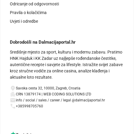
Odricanje od odgovornosti
Pravila o kolačićima
Uvjeti i odredbe
Dobrodošli na Dalmacijaportal.hr
Središnje mjesto za sport, kulturu i modernu zabavu. Pratimo
HNK Hajduk i KK Zadar uz najljepše rođendanske čestitke,
autentične recepte i savjete za lifestyle. Istražite svijet zabave
kroz stručne vodiče za online casina, analize klađenja i
aktualne loto rezultate.
Savska cesta 32, 10000, Zagreb, Croatia
CRN 13879174 | WEB CODING SOLUTIONS LTD
info / social / sales / career / legal @dalmacijaportal.hr
+385998705760