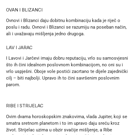
OVAN I BLIZANCI
Ovnovi i Blizanci daju dobitnu kombinaciju kada je riječ o
poslu i radu. Ovnovi i Blizanci se razumiju na poseban način,
ali i uvažavaju mišljenja jedno drugoga.
LAV I JARAC
I Lavovi i Jarčevi imaju dobru reputaciju, vrlo su samosvjesni
što ih čini idealnom poslovnom kombinacijom, no oni su i
vrlo uspješni. Oboje vole postići zacrtano te dijele zajednički
cilj – biti najbolji. Upravo ih to čini savršenim poslovnim
parom.
RIBE I STRIJELAC
Ovim dvama horoskopskim znakovima, vlada Jupiter, koji se
smatra sretnom planetom i to im upravo daju sreću kroz
život. Strijelac uzima u obzir svačije mišljenje, a Ribe