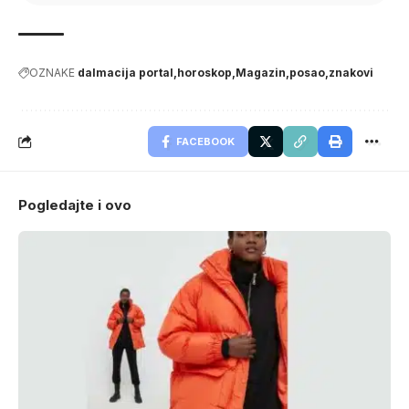
OZNAKE
dalmacija portal
horoskop
Magazin
posao
znakovi
FACEBOOK
Pogledajte i ovo