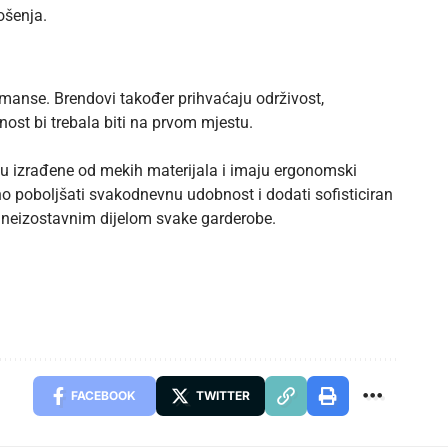
nošenja.
rmanse. Brendovi također prihvaćaju održivost,
bnost bi trebala biti na prvom mjestu.
su izrađene od mekih materijala i imaju ergonomski
no poboljšati svakodnevnu udobnost i dodati sofisticiran
ih neizostavnim dijelom svake garderobe.
FACEBOOK
TWITTER