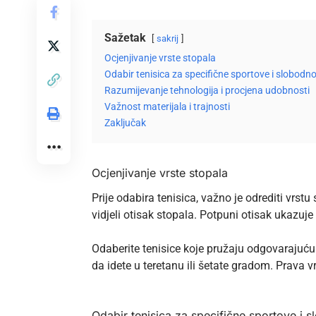
Sažetak
sakrij
Ocjenjivanje vrste stopala
Odabir tenisica za specifične sportove i slobodno
Razumijevanje tehnologija i procjena udobnosti
Važnost materijala i trajnosti
Zaključak
Ocjenjivanje vrste stopala
Prije odabira tenisica, važno je odrediti vrs
vidjeli otisak stopala. Potpuni otisak ukazuje
Odaberite tenisice koje pružaju odgovarajuću 
da idete u teretanu ili šetate gradom. Prava 
Odabir tenisica za specifične sportove i 