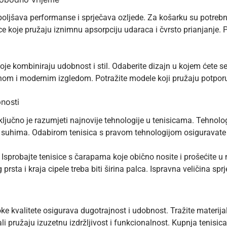
oboljšava performanse i sprječava ozljede. Za košarku su potreb
sice koje pružaju iznimnu apsorpciju udaraca i čvrsto prianjanj
oje kombiniraju udobnost i stil. Odaberite dizajn u kojem ćete se
nom i modernim izgledom. Potražite modele koji pružaju potpor
nosti
ključno je razumjeti najnovije tehnologije u tenisicama. Tehnol
 suhima. Odabirom tenisica s pravom tehnologijom osiguravate
 Isprobajte tenisice s čarapama koje obično nosite i prošećite u 
 prsta i kraja cipele treba biti širina palca. Ispravna veličina sp
soke kvalitete osigurava dugotrajnost i udobnost. Tražite materi
li pružaju izuzetnu izdržljivost i funkcionalnost. Kupnja tenisica