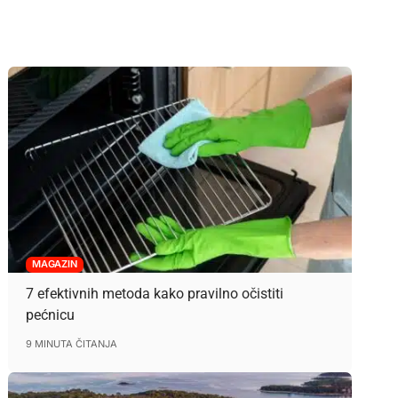
MAGAZIN
7 efektivnih metoda kako pravilno očistiti
pećnicu
9 MINUTA ČITANJA