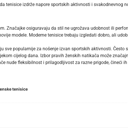
ju da tenisice izdrže napore sportskih aktivnosti i svakodnevnog 
m. Značajke osiguravaju da stil ne ugrožava udobnost ili perfo
ajnovije modele. Moderne tenisice trebaju izgledati dobro, ali udo
u sve popularnije za nošenje izvan sportskih aktivnosti. Često 
 tijekom cijelog dana. Izbor pravih ženskih natikača može značaj
če nude fleksibilnost i prilagodljivost za razne prigode, čineći 
enske tenisice