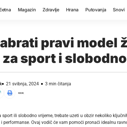
četna
Magazin
Zdravlje
Hrana
Putovanja
Snovi
abrati pravi model 
 za sport i slobodn
k
21 svibnja, 2024
3 min čitanja
a sport ili slobodno vrijeme, trebate uzeti u obzir nekoliko ključ
i performanse. Ovaj vodič će vam pomoći pronaći idealnu ravnot