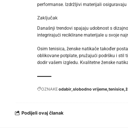
performanse
. Izdržljivi materijali osigurava
Zaključak
Današnji trendovi spajaju udobnost s dizajno
integrirajući reciklirane materijale u svoje n
Osim tenisica,
ženske natikače
također postaj
oblikovane potplate, pružajući podršku i stil
dodir vašem izgledu. Kvalitetne ženske natika
OZNAKE
odabir
slobodno vrijeme
tenisice
ž
Podijeli ovaj članak