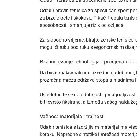
Odabir pravih tenisica za specifičan sport p
za brze okrete i skokove. Trkači trebaju teni
sposobnosti i smanjuje rizik od ozljeda.
Za slobodno vrijeme,
birajte ženske tenisice
k
mogu ići ruku pod ruku s ergonomskim dizaj
Razumijevanje tehnologija i procjena udob
Da biste maksimalizirali izvedbu i udobnost, 
prozračna mreža održava stopala hladnima i
Usredotočite se na udobnost i prilagodljivost.
biti čvrsto fiksirana, a između vašeg najdužeg
Važnost materijala i trajnosti
Odabir tenisica s izdržljivim materijalima vi
koraku. Napredne sintetike i mrežasti materija