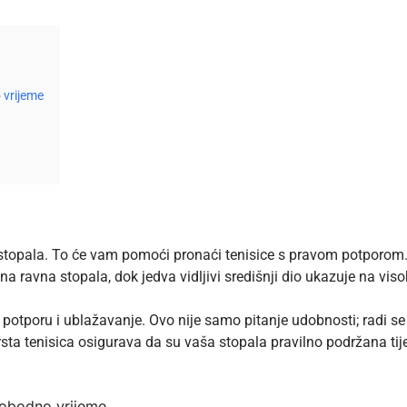
 vrijeme
tu stopala. To će vam pomoći pronaći tenisice s pravom potporom. 
 na ravna stopala, dok jedva vidljivi središnji dio ukazuje na vi
potporu i ublažavanje. Ovo nije samo pitanje udobnosti; radi se 
vrsta tenisica osigurava da su vaša stopala pravilno podržana tij
slobodno vrijeme