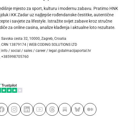
edišnje mjesto za sport, kulturu i modernu zabavu. Pratimo HNK
jduk i KK Zadar uz najljepše rođendanske čestitke, autentične
cepte i savjete za lifestyle. Istražite svijet zabave kroz stručne
diče za online casina, analize klađenja i aktualne loto rezultate.
Savska cesta 32, 10000, Zagreb, Croatia
CRN 13879174 | WEB CODING SOLUTIONS LTD
info / social / sales / career / legal @dalmacijaportal.hr
+385998705760