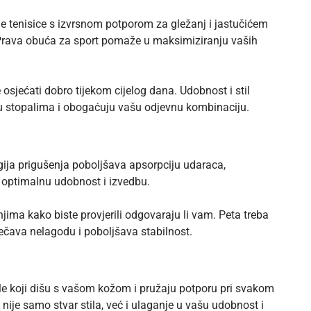
ne tenisice s izvrsnom potporom za gležanj i jastučićem
e. Prava obuća za sport pomaže u maksimiziranju vaših
 osjećati dobro tijekom cijelog dana. Udobnost i stil
u stopalima i obogaćuju vašu odjevnu kombinaciju.
ogija prigušenja poboljšava apsorpciju udaraca,
 optimalnu udobnost i izvedbu.
njima kako biste provjerili odgovaraju li vam. Peta treba
rječava nelagodu i poboljšava stabilnost.
jale koji dišu s vašom kožom i pružaju potporu pri svakom
 nije samo stvar stila, već i ulaganje u
vašu udobnost i