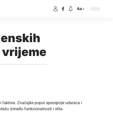
Aa
ženskih
o vrijeme
nih faktora. Značajke poput apsorpcije udaraca i
ežu između funkcionalnosti i stila.