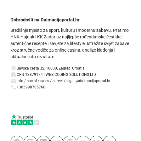
Dobrodošli na Dalmacijaportal.hr
Središnje mjesto za sport, kulturu i modernu zabavu. Pratimo
HNK Hajduk i KK Zadar uz najljepše rođendanske čestitke,
autentične recepte i savjete za lifestyle. Istražite svijet zabave
kroz stručne vodiče za online casina, analize klađenja i
aktualne loto rezultate.
Savska cesta 32, 10000, Zagreb, Croatia
CRN 13879174 | WEB CODING SOLUTIONS LTD
info / social / sales / career / legal @dalmacijaportal.hr
+385998705760