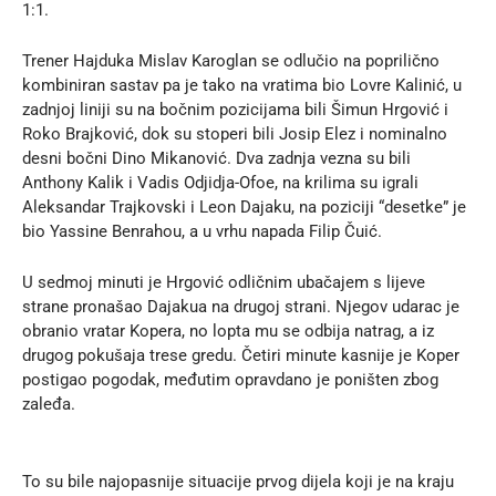
1:1.
Trener Hajduka Mislav Karoglan se odlučio na poprilično
kombiniran sastav pa je tako na vratima bio Lovre Kalinić, u
zadnjoj liniji su na bočnim pozicijama bili Šimun Hrgović i
Roko Brajković, dok su stoperi bili Josip Elez i nominalno
desni bočni Dino Mikanović. Dva zadnja vezna su bili
Anthony Kalik i Vadis Odjidja-Ofoe, na krilima su igrali
Aleksandar Trajkovski i Leon Dajaku, na poziciji “desetke” je
bio Yassine Benrahou, a u vrhu napada Filip Čuić.
U sedmoj minuti je Hrgović odličnim ubačajem s lijeve
strane pronašao Dajakua na drugoj strani. Njegov udarac je
obranio vratar Kopera, no lopta mu se odbija natrag, a iz
drugog pokušaja trese gredu. Četiri minute kasnije je Koper
postigao pogodak, međutim opravdano je poništen zbog
zaleđa.
To su bile najopasnije situacije prvog dijela koji je na kraju