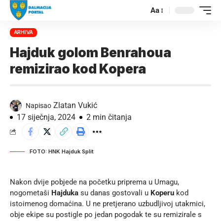
Aa
ARHIVA
Hajduk golom Benrahoua
remizirao kod Kopera
Zlatan Vukić
Napisao
17 siječnja, 2024
2 min čitanja
FOTO: HNK Hajduk Split
Nakon dvije pobjede na početku priprema u Umagu,
nogometaši
Hajduka
su danas gostovali u
Koperu
kod
istoimenog domaćina. U ne pretjerano uzbudljivoj utakmici,
obje ekipe su postigle po jedan pogodak te su remizirale s