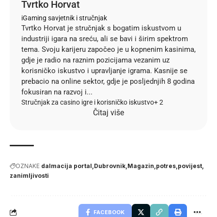
Tvrtko Horvat
iGaming savjetnik i stručnjak
Tvrtko Horvat je stručnjak s bogatim iskustvom u
industriji igara na sreću, ali se bavi i širim spektrom
tema. Svoju karijeru započeo je u kopnenim kasinima,
gdje je radio na raznim pozicijama vezanim uz
korisničko iskustvo i upravljanje igrama. Kasnije se
prebacio na online sektor, gdje je posljednjih 8 godina
fokusiran na razvoj i...
Stručnjak za casino igre i korisničko iskustvo
+ 2
Čitaj više
OZNAKE
dalmacija portal
Dubrovnik
Magazin
potres
povijest
zanimljivosti
FACEBOOK