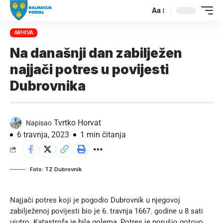
Aa
ARHIVA
Na današnji dan zabilježen
najjači potres u povijesti
Dubrovnika
Tvrtko Horvat
Napisao
6 travnja, 2023
1 min čitanja
Foto: TZ Dubrovnik
Najjači potres koji je pogodio Dubrovnik u njegovoj
zabilježenoj povijesti bio je 6. travnja 1667. godine u 8 sati
ujutro. Katastrofa je bila golema, Potres je porušio gotovo