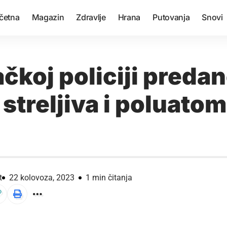
četna
Magazin
Zdravlje
Hrana
Putovanja
Snovi
čkoj policiji preda
streljiva i poluato
t
22 kolovoza, 2023
1 min čitanja