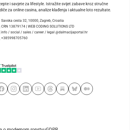
cepte i savjete za lifestyle. Istražite svijet zabave kroz stručne
diče za online casina, analize klađenja i aktualne loto rezultate.
Savska cesta 32, 10000, Zagreb, Croatia
CRN 13879174 | WEB CODING SOLUTIONS LTD
info / social / sales / career / legal @dalmacijaportal.hr
+385998705760
va o modernom ropstvu
GDPR