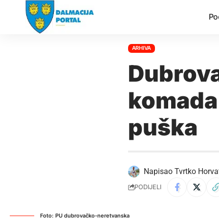
Po
ARHIVA
Dubrova
komada 
puška
Napisao
Tvrtko Horva
PODIJELI
Foto: PU dubrovačko-neretvanska