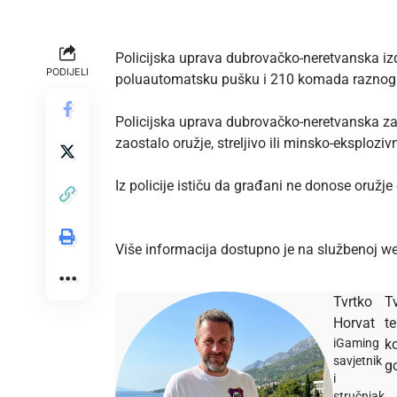
Policijska uprava dubrovačko-neretvanska izd
PODIJELI
poluautomatsku pušku i 210 komada raznog str
Policijska uprava dubrovačko-neretvanska zah
zaostalo oružje, streljivo ili minsko-eksploziv
Iz policije ističu da građani ne donose oružje
Više informacija dostupno je na službenoj
we
Tvrtko
Tv
Horvat
t
iGaming
ko
savjetnik
go
i
stručnjak