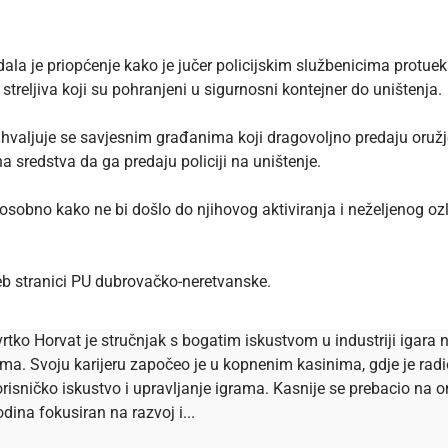
ala je priopćenje kako je jučer policijskim službenicima protu
eljiva koji su pohranjeni u sigurnosni kontejner do uništenja.
valjuje se savjesnim građanima koji dragovoljno predaju oružje i
na sredstva da ga predaju policiji na uništenje.
 osobno kako ne bi došlo do njihovog aktiviranja i neželjenog ozl
b stranici
PU dubrovačko-neretvanske.
rtko Horvat je stručnjak s bogatim iskustvom u industriji igara n
ema. Svoju karijeru započeo je u kopnenim kasinima, gdje je ra
risničko iskustvo i upravljanje igrama. Kasnije se prebacio na onl
dina fokusiran na razvoj i...