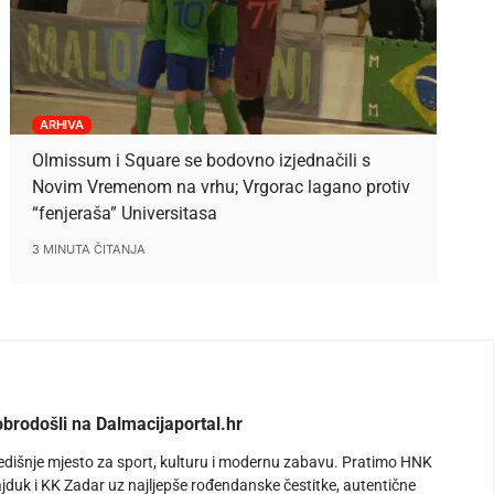
ARHIVA
Olmissum i Square se bodovno izjednačili s
Novim Vremenom na vrhu; Vrgorac lagano protiv
“fenjeraša” Universitasa
3 MINUTA ČITANJA
brodošli na Dalmacijaportal.hr
edišnje mjesto za sport, kulturu i modernu zabavu. Pratimo HNK
jduk i KK Zadar uz najljepše rođendanske čestitke, autentične