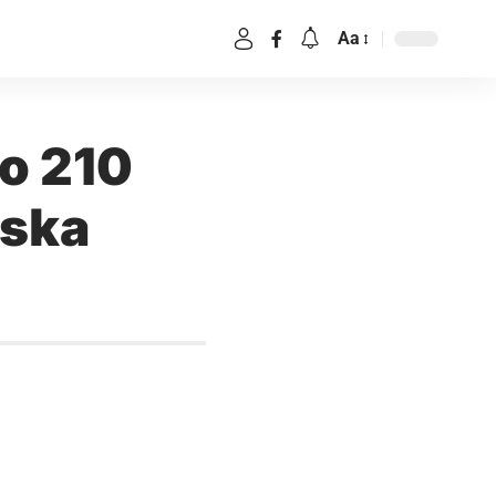
Aa
no 210
mska