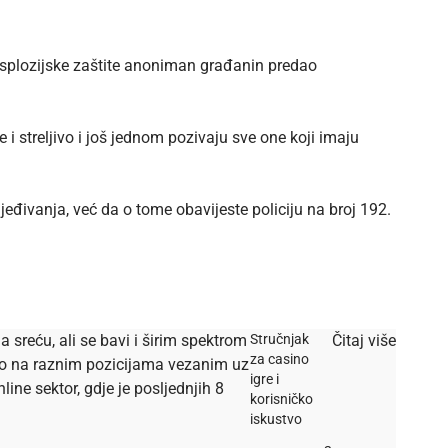
eksplozijske zaštite anoniman građanin predao
 streljivo i još jednom pozivaju sve one koji imaju
jeđivanja, već da o tome obavijeste policiju na broj 192.
a sreću, ali se bavi i širim spektrom
Stručnjak
Čitaj više
za casino
dio na raznim pozicijama vezanim uz
igre i
ine sektor, gdje je posljednjih 8
korisničko
iskustvo