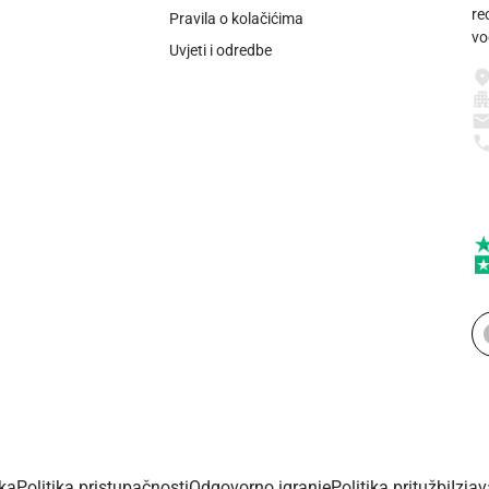
re
Pravila o kolačićima
vo
Uvjeti i odredbe
ika
Politika pristupačnosti
Odgovorno igranje
Politika pritužbi
Izja