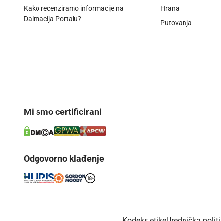
Kako recenziramo informacije na
Hrana
Dalmacija Portalu?
Putovanja
Mi smo certificirani
Odgovorno klađenje
Kodeks etike
Urednička polit