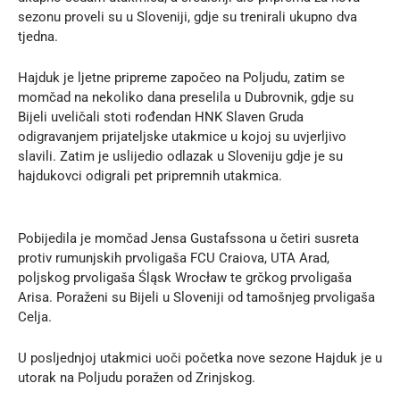
sezonu proveli su u Sloveniji, gdje su trenirali ukupno dva
tjedna.
Hajduk je ljetne pripreme započeo na Poljudu, zatim se
momčad na nekoliko dana preselila u Dubrovnik, gdje su
Bijeli uveličali stoti rođendan HNK Slaven Gruda
odigravanjem prijateljske utakmice u kojoj su uvjerljivo
slavili. Zatim je uslijedio odlazak u Sloveniju gdje je su
hajdukovci odigrali pet pripremnih utakmica.
Pobijedila je momčad Jensa Gustafssona u četiri susreta
protiv rumunjskih prvoligaša FCU Craiova, UTA Arad,
poljskog prvoligaša Śląsk Wrocław te grčkog prvoligaša
Arisa. Poraženi su Bijeli u Sloveniji od tamošnjeg prvoligaša
Celja.
U posljednjoj utakmici uoči početka nove sezone Hajduk je u
utorak na Poljudu poražen od Zrinjskog.