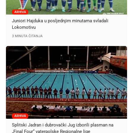
ARHIVA
Juniori Hajduka u posljednjim minutama svladali
Lokomotivu
3 MINUTA ČITANJA
ARHIVA
Splitski Jadran i dubrovački Jug izborili plasman na
„Final Four“ vaterpolske Regionalne lige