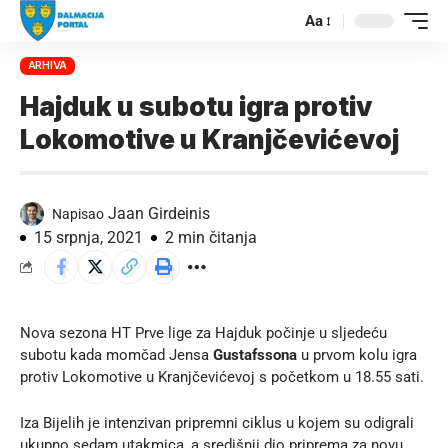
Aa
ARHIVA
Hajduk u subotu igra protiv
Lokomotive u Kranjčevićevoj
Jaan Girdeinis
Napisao
15 srpnja, 2021
2 min čitanja
Nova sezona HT Prve lige za Hajduk počinje u sljedeću
subotu kada momčad Jensa
Gustafssona
u prvom kolu igra
protiv Lokomotive u Kranjčevićevoj s početkom u 18.55 sati.
Iza Bijelih je intenzivan pripremni ciklus u kojem su odigrali
ukupno sedam utakmica, a središnji dio priprema za novu