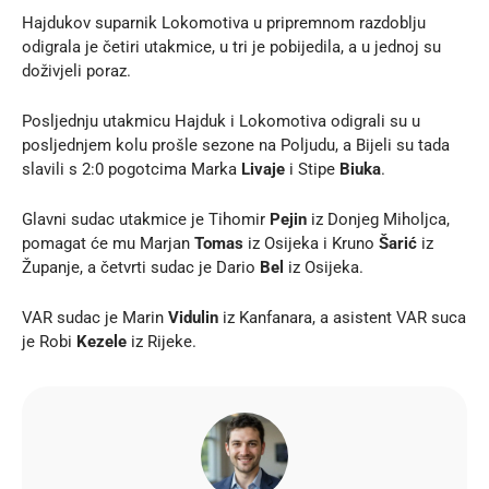
Hajdukov suparnik Lokomotiva u pripremnom razdoblju
odigrala je četiri utakmice, u tri je pobijedila, a u jednoj su
doživjeli poraz.
Posljednju utakmicu Hajduk i Lokomotiva odigrali su u
posljednjem kolu prošle sezone na Poljudu, a Bijeli su tada
slavili s 2:0 pogotcima Marka
Livaje
i Stipe
Biuka
.
Glavni sudac utakmice je Tihomir
Pejin
iz Donjeg Miholjca,
pomagat će mu Marjan
Tomas
iz Osijeka i Kruno
Šarić
iz
Županje, a četvrti sudac je Dario
Bel
iz Osijeka.
VAR sudac je Marin
Vidulin
iz Kanfanara, a asistent VAR suca
je Robi
Kezele
iz Rijeke.