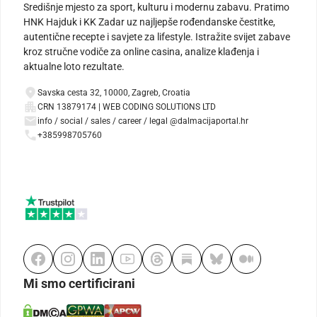
Središnje mjesto za sport, kulturu i modernu zabavu. Pratimo
HNK Hajduk i KK Zadar uz najljepše rođendanske čestitke,
autentične recepte i savjete za lifestyle. Istražite svijet zabave
kroz stručne vodiče za online casina, analize klađenja i
aktualne loto rezultate.
Savska cesta 32, 10000, Zagreb, Croatia
CRN 13879174 | WEB CODING SOLUTIONS LTD
info / social / sales / career / legal @dalmacijaportal.hr
+385998705760
Mi smo certificirani