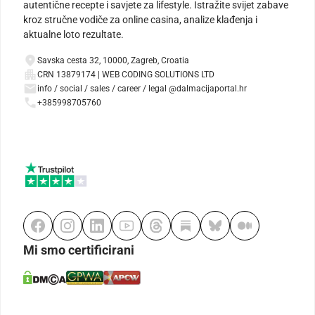
autentične recepte i savjete za lifestyle. Istražite svijet zabave
kroz stručne vodiče za online casina, analize klađenja i
aktualne loto rezultate.
Savska cesta 32, 10000, Zagreb, Croatia
CRN 13879174 | WEB CODING SOLUTIONS LTD
info / social / sales / career / legal @dalmacijaportal.hr
+385998705760
Mi smo certificirani