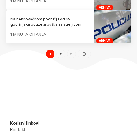
1 MINUTA ČITANJA
ARHIVA
Na benkovačkom području od 69-
godišnjaka oduzeta puška sa streljivom
1 MINUTA ČITANJA
ARHIVA
1
2
3
Korisni linkovi
Kontakt