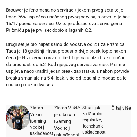
Brouwer je fenomenalno servirao tijekom prvog seta te je
imao 76% uspješno ubačenog prvog servisa, a osvojio je čak
16/17 poena na servisu. Uz to je oduzeo dva servis gema
Prižmiću pa je prvi set dobio s laganih 6:2.
Drugi set je bio napet samo do vodstva od 2:1 za Prižmića.
Tada je 18-godišnji Hrvat propustio dvije break lopte nakon
čega je Nizozemac osvojio četiri gema u nizu i tako došao
do prednosti od 5:2. Kod njegovog servisa za meč, Prižmić
uspijeva nadoknaditi jedan break zaostatka, a nakon potvrde
breaka smanjuje na 5:4. Ipak, više od toga nije mogao pa je
upisao poraz u dva seta.
Zlatan
Zlatan Vukić
Stručnjak
Čitaj više
za iGaming
Vukić
je iskusan
regulative,
iGaming
iGaming
licenciranje i
Voditelj
Voditelj
usklađenost
usklađenosti
usklađenosti