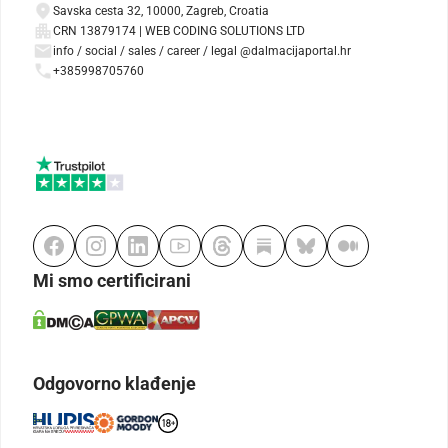
Savska cesta 32, 10000, Zagreb, Croatia
CRN 13879174 | WEB CODING SOLUTIONS LTD
info / social / sales / career / legal @dalmacijaportal.hr
+385998705760
Mi smo certificirani
Odgovorno klađenje