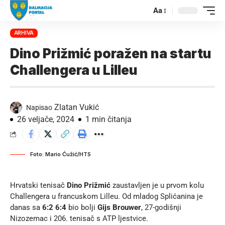
Aa
ARHIVA
Dino Prižmić poražen na startu
Challengera u Lilleu
Zlatan Vukić
Napisao
26 veljače, 2024
1 min čitanja
Foto: Mario Ćužić/HTS
Hrvatski tenisač
Dino Prižmić
zaustavljen je u prvom kolu
Challengera u francuskom Lilleu. Od mladog Splićanina je
danas sa
6:2 6:4
bio bolji
Gijs Brouwer
, 27-godišnji
Nizozemac i 206. tenisač s ATP ljestvice.