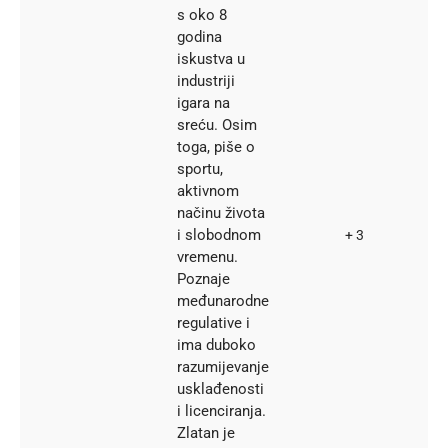
s oko 8
godina
iskustva u
industriji
igara na
sreću. Osim
toga, piše o
sportu,
aktivnom
načinu života
i slobodnom
+ 3
vremenu.
Poznaje
međunarodne
regulative i
ima duboko
razumijevanje
usklađenosti
i licenciranja.
Zlatan je