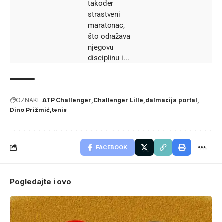
također
strastveni
maratonac,
što odražava
njegovu
disciplinu i...
OZNAKE
ATP Challenger
Challenger Lille
dalmacija portal
Dino Prižmić
tenis
FACEBOOK
Pogledajte i ovo