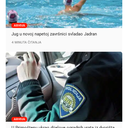
ARHIVA
Jug u novoj napetoj završnici svladao Jadran
4 MINUTA ČITANJA
ARHIVA
U Primoštenu ukrao dijelove ogradnih vrata iz dvorišta