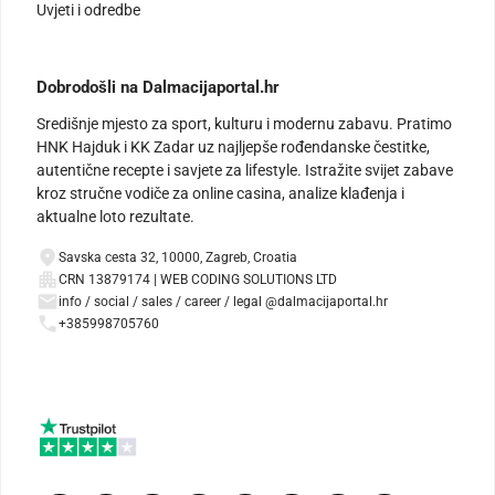
Uvjeti i odredbe
Dobrodošli na Dalmacijaportal.hr
Središnje mjesto za sport, kulturu i modernu zabavu. Pratimo
HNK Hajduk i KK Zadar uz najljepše rođendanske čestitke,
autentične recepte i savjete za lifestyle. Istražite svijet zabave
kroz stručne vodiče za online casina, analize klađenja i
aktualne loto rezultate.
Savska cesta 32, 10000, Zagreb, Croatia
CRN 13879174 | WEB CODING SOLUTIONS LTD
info / social / sales / career / legal @dalmacijaportal.hr
+385998705760