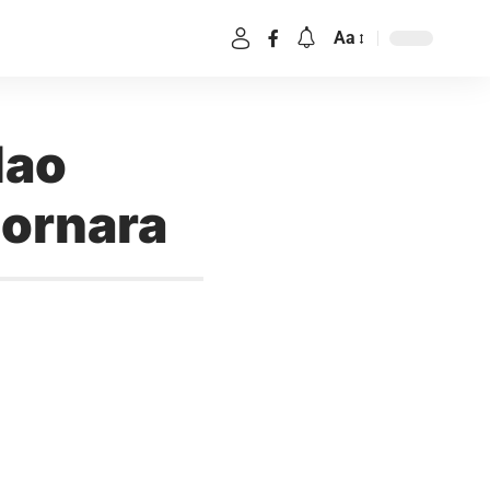
Aa
dao
Mornara