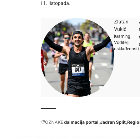
i 1. listopada.
Zlatan
Vukić
iGaming
Voditelj
usklađenosti
OZNAKE
dalmacija portal
Jadran Split
Regio