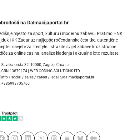
brodošli na Dalmacijaportal.hr
edišnje mjesto za sport, kulturu i modernu zabavu. Pratimo HNK
jduk i KK Zadar uz najljepše rođendanske čestitke, autentične
cepte i savjete za lifestyle. Istražite svijet zabave kroz stručne
diče za online casina, analize klađenja i aktualne loto rezultate.
Savska cesta 32, 10000, Zagreb, Croatia
CRN 13879174 | WEB CODING SOLUTIONS LTD
info / social / sales / career / legal @dalmacijaportal.hr
+385998705760