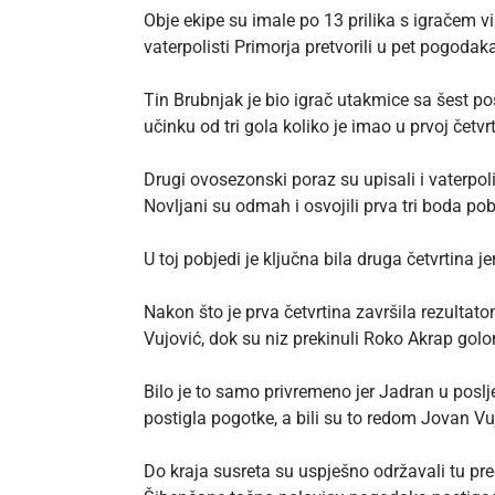
Obje ekipe su imale po 13 prilika s igračem vi
vaterpolisti Primorja pretvorili u pet pogodak
Tin Brubnjak je bio igrač utakmice sa šest po
učinku od tri gola koliko je imao u prvoj četvr
Drugi ovosezonski poraz su upisali i vaterpol
Novljani su odmah i osvojili prva tri boda pob
U toj pobjedi je ključna bila druga četvrtina j
Nakon što je prva četvrtina završila rezultat
Vujović, dok su niz prekinuli Roko Akrap gol
Bilo je to samo privremeno jer Jadran u poslje
postigla pogotke, a bili su to redom Jovan Vu
Do kraja susreta su uspješno održavali tu pred