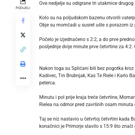
Ove nedjelje su odigrane tri utakmice drugog
PODIJELI
Kolo su na poljudskom bazenu otvorili vaterpo
Obje su momčadi u susret ušle s porazom iz p
Počelo je izjednačeno s 2:2, a do prve predno
posljednje dvije minute prve četvrtine za 4:2.
Nakon toga su Splićani bili bez pogotka kroz 7 
Kadivec, Tin Brubnjak, Kas Te Riele i Karlo B
peterca.
Minutu i pol prije kraja treće četvrtine, Mor
Rielea na odmor pred završnih osam minuta o
Taj se niz nastavio u četvrtoj četvrtini kada B
konačnici je Primorje slavilo s 15:9 što znači 