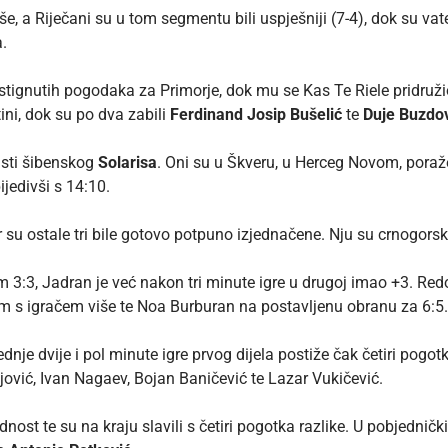
še, a Riječani su u tom segmentu bili uspješniji (7-4), dok su vat
a.
stignutih pogodaka za Primorje, dok mu se Kas Te Riele pridružio
tini, dok su po dva zabili
Ferdinand Josip Bušelić
te
Duje Buzdo
isti šibenskog
Solarisa
.
Oni su u Škveru, u Herceg Novom, poraž
ijedivši s 14:10.
er su ostale tri bile gotovo potpuno izjednačene. Nju su crnogorski
om 3:3, Jadran je već nakon tri minute igre u drugoj imao +3. Red
om s igračem više te Noa Burburan na postavljenu obranu za 6:5.
dnje dvije i pol minute igre prvog dijela postiže čak četiri pogotk
jović, Ivan Nagaev, Bojan Baničević te Lazar Vukičević.
nost te su na kraju slavili s četiri pogotka razlike. U pobjedni