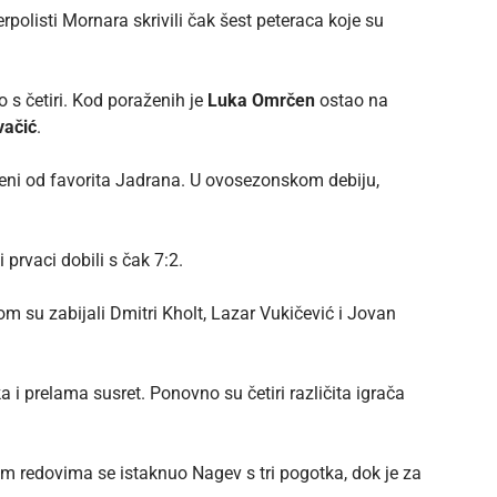
erpolisti Mornara skrivili čak šest peteraca koje su
 s četiri. Kod poraženih je
Luka Omrčen
ostao na
vačić
.
eni od favorita Jadrana. U ovosezonskom debiju,
 prvaci dobili s čak 7:2.
om su zabijali Dmitri Kholt, Lazar Vukičević i Jovan
a i prelama susret. Ponovno su četiri različita igrača
čkim redovima se istaknuo Nagev s tri pogotka, dok je za