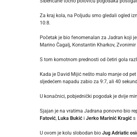
Šibenčane točno polovicu pogodaka postig
Za kraj kola, na Poljudu smo gledali ogled i
10:8.
Početak je bio fenomenalan za Jadran koji je
Marino Čagalj, Konstantin Kharkov, Zvonimir 
S tom komotnom prednosti od četiri gola razlik
Kada je David Mijić nešto malo manje od pet m
sljedećem napadu zabio za 9:7, ali 40 sekund
U konačnici, pobjednički pogodak je dvije mi
Sjajan je na vratima Jadrana ponovno bio rep
Fatović
,
Luka Bukić
i
Jerko Marinić Kragić
s 
U ovom je kolu slobodan bio
Jug Adriatic os