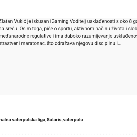
Zlatan Vukić je iskusan iGaming Voditelj usklađenosti s oko 8 go
na sreću. Osim toga, piše o sportu, aktivnom načinu života i s
međunarodne regulative i ima duboko razumijevanje usklađenosti 
strastveni maratonac, što odražava njegovu disciplinu i...
nalna vaterpolska liga
Solaris
vaterpolo