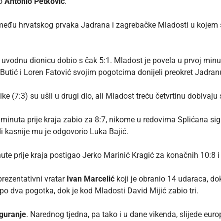
ao
Antonio Petković
.
zmeđu hrvatskog prvaka Jadrana i zagrebačke Mladosti u kojem su
 uvodnu dionicu dobio s čak 5:1. Mladost je povela u prvoj minu
Butić i Loren Fatović svojim pogotcima donijeli preokret Jadran
e (7:3) su ušli u drugi dio, ali Mladost treću četvrtinu dobivaju 
inuta prije kraja zabio za 8:7, nikome u redovima Splićana sigu
i kasnije mu je odgovorio Luka Bajić.
nute prije kraja postigao Jerko Marinić Kragić za konačnih 10:8
rezentativni vratar
Ivan Marcelić
koji je obranio 14 udaraca, dok
po dva pogotka, dok je kod Mladosti David Mijić zabio tri.
iguranje
. Narednog tjedna, pa tako i u dane vikenda, slijede europ