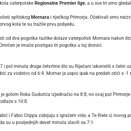
 kola vaterpolske
Regionalne Premier lige
, a u sve tri smo gled
listi splitskog
Mornara
i riječkog Primorja. Očekivali smo neizvje
rvog kola te su tražile prvu pobjedu.
sti od dva pogotka razlike dolaze vaterpolisti Mornara nakon št
 Omrčen je imače postigao tri pogotka u toj dionici.
i pol minuta druge četvrtine što su Riječani iskoristili s četiri uz
abić za vodstvo od 6:4. Mornar je uspio ipak na predah otići s -1
nar je golom Roka Gudurića izjednačio na 8:8, no ovaj put Primor
dlaze s 10:8.
abić i Fabio Crippa zabijaju s igračem više, a Te Riele iz novog pe
da su u posljednjih devet minuta slavili sa 7:1.