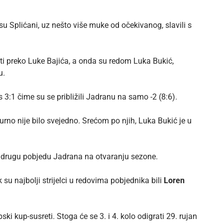
 Splićani, uz nešto više muke od očekivanog, slavili s
ti preko Luke Bajića, a onda su redom Luka Bukić,
u.
s 3:1 čime su se približili Jadranu na samo -2 (8:6).
rno nije bilo svejedno. Srećom po njih, Luka Bukić je u
 i drugu pobjedu Jadrana na otvaranju sezone.
 su najbolji strijelci u redovima pobjednika bili
Loren
ski kup-susreti. Stoga će se 3. i 4. kolo odigrati 29. rujan