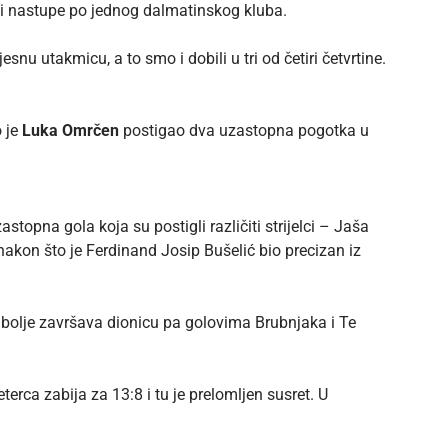
ali nastupe po jednog dalmatinskog kluba.
snu utakmicu, a to smo i dobili u tri od četiri četvrtine.
o je
Luka Omrčen
postigao dva uzastopna pogotka u
astopna gola koja su postigli različiti strijelci – Jaša
 nakon što je Ferdinand Josip Bušelić bio precizan iz
je bolje završava dionicu pa golovima Brubnjaka i Te
terca zabija za 13:8 i tu je prelomljen susret. U