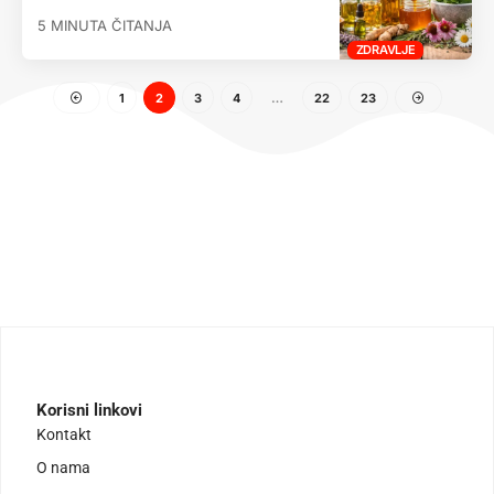
5 MINUTA ČITANJA
ZDRAVLJE
1
2
3
4
…
22
23
Korisni linkovi
Kontakt
O nama