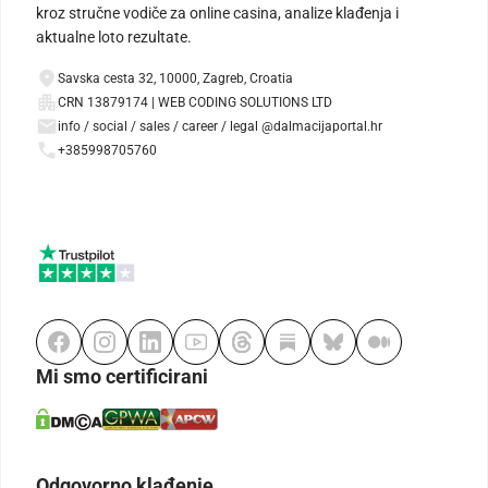
kroz stručne vodiče za online casina, analize klađenja i
aktualne loto rezultate.
Savska cesta 32, 10000, Zagreb, Croatia
CRN 13879174 | WEB CODING SOLUTIONS LTD
info / social / sales / career / legal @dalmacijaportal.hr
+385998705760
Mi smo certificirani
Odgovorno klađenje