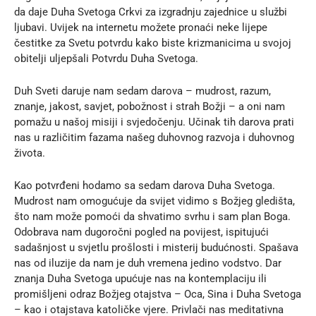
da daje Duha Svetoga Crkvi za izgradnju zajednice u službi
ljubavi. Uvijek na internetu možete pronaći neke lijepe
če
s
titke za Svetu potvrdu
kako biste krizmanicima u svojoj
obitelji uljepšali Potvrdu Duha Svetoga.
Duh Sveti daruje nam sedam darova – mudrost, razum,
znanje, jakost, savjet, pobožnost i strah Božji – a oni nam
pomažu u našoj misiji i svjedočenju. Učinak tih darova prati
nas u različitim fazama našeg duhovnog razvoja i duhovnog
života.
Kao potvrđeni hodamo sa sedam darova Duha Svetoga.
Mudrost nam omogućuje da svijet vidimo s Božjeg gledišta,
što nam može pomoći da shvatimo svrhu i sam plan Boga.
Odobrava nam dugoročni pogled na povijest, ispitujući
sadašnjost u svjetlu prošlosti i misterij budućnosti. Spašava
nas od iluzije da nam je duh vremena jedino vodstvo. Dar
znanja Duha Svetoga upućuje nas na kontemplaciju ili
promišljeni odraz Božjeg otajstva – Oca, Sina i Duha Svetoga
– kao i otajstava katoličke vjere. Privlači nas meditativna