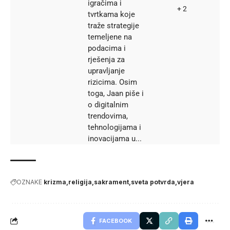
igračima i
+ 2
tvrtkama koje
traže strategije
temeljene na
podacima i
rješenja za
upravljanje
rizicima. Osim
toga, Jaan piše i
o digitalnim
trendovima,
tehnologijama i
inovacijama u...
OZNAKE
krizma
religija
sakrament
sveta potvrda
vjera
FACEBOOK