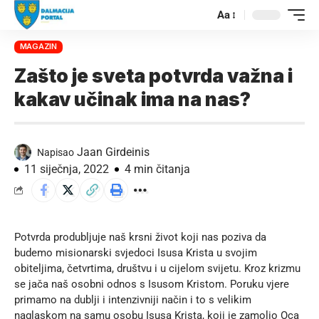
Aa
MAGAZIN
Zašto je sveta potvrda važna i
kakav učinak ima na nas?
Jaan Girdeinis
Napisao
11 siječnja, 2022
4 min čitanja
Potvrda produbljuje naš krsni život koji nas poziva da
budemo misionarski svjedoci Isusa Krista u svojim
obiteljima, četvrtima, društvu i u cijelom svijetu. Kroz krizmu
se jača naš osobni odnos s Isusom Kristom. Poruku vjere
primamo na dublji i intenzivniji način i to s velikim
naglaskom na samu osobu Isusa Krista, koji je zamolio Oca