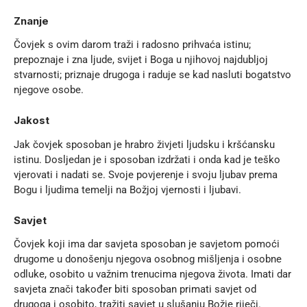
Znanje
Čovjek s ovim darom traži i radosno prihvaća istinu;
prepoznaje i zna ljude, svijet i Boga u njihovoj najdubljoj
stvarnosti; priznaje drugoga i raduje se kad nasluti bogatstvo
njegove osobe.
Jakost
Jak čovjek sposoban je hrabro živjeti ljudsku i
kršćansku
istinu
. Dosljedan je i sposoban izdržati i onda kad je teško
vjerovati i nadati se. Svoje povjerenje i svoju ljubav prema
Bogu i ljudima temelji na Božjoj vjernosti i ljubavi.
Savjet
Čovjek koji ima dar savjeta sposoban je savjetom pomoći
drugome u donošenju njegova osobnog mišljenja i osobne
odluke, osobito u važnim trenucima njegova života. Imati dar
savjeta znači također biti sposoban primati savjet od
drugoga i osobito, tražiti savjet u slušanju Božje riječi.