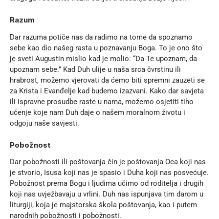
Razum
Dar razuma potiče nas da radimo na tome da spoznamo
sebe kao dio našeg rasta u poznavanju Boga. To je ono što
je sveti Augustin mislio kad je molio: “Da Te upoznam, da
upoznam sebe.” Kad Duh ulije u naša srca čvrstinu ili
hrabrost, možemo vjerovati da ćemo biti spremni zauzeti se
za Krista i Evanđelje kad budemo izazvani. Kako dar savjeta
ili ispravne prosudbe raste u nama, možemo osjetiti tiho
učenje koje nam Duh daje o našem moralnom životu i
odgoju naše savjesti.
Pobožnost
Dar pobožnosti ili poštovanja čin je poštovanja Oca koji nas
je stvorio, Isusa koji nas je spasio i Duha koji nas posvećuje.
Pobožnost prema Bogu i ljudima učimo od roditelja i drugih
koji nas uvježbavaju u vrlini. Duh nas ispunjava tim darom u
liturgiji, koja je majstorska škola poštovanja, kao i putem
narodnih pobožnosti i pobožnosti.