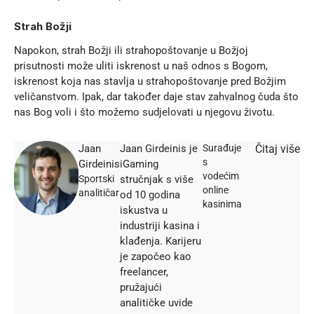
Strah Božji
Napokon,
strah Božji
ili strahopoštovanje u Božjoj
prisutnosti može uliti iskrenost u naš odnos s Bogom,
iskrenost koja nas stavlja u strahopoštovanje pred Božjim
veličanstvom. Ipak, dar također daje stav zahvalnog čuda što
nas Bog voli i što možemo sudjelovati u njegovu životu.
Jaan
Jaan Girdeinis je
Surađuje
Čitaj više
s
Girdeinis
iGaming
vodećim
Sportski
stručnjak s više
online
analitičar
od 10 godina
kasinima
iskustva u
industriji kasina i
klađenja. Karijeru
je započeo kao
freelancer,
pružajući
analitičke uvide