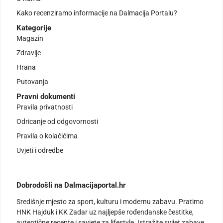
Kako recenziramo informacije na Dalmacija Portalu?
Kategorije
Magazin
Zdravlje
Hrana
Putovanja
Pravni dokumenti
Pravila privatnosti
Odricanje od odgovornosti
Pravila o kolačićima
Uvjeti i odredbe
Dobrodošli na Dalmacijaportal.hr
Središnje mjesto za sport, kulturu i modernu zabavu. Pratimo
HNK Hajduk i KK Zadar uz najljepše rođendanske čestitke,
autentične recepte i savjete za lifestyle. Istražite svijet zabave