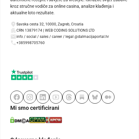
kroz stručne vodiče za online casina, analize klađenja i
aktualne loto rezultate.
Savska cesta 32, 10000, Zagreb, Croatia
CRN 13879174 | WEB CODING SOLUTIONS LTD
info / social / sales / career / legal @dalmacijaportal.hr
+385998705760
Mi smo certificirani