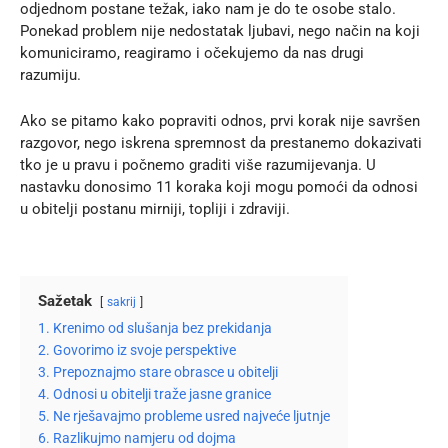
odjednom postane težak, iako nam je do te osobe stalo.
Ponekad problem nije
nedostatak ljubavi
, nego način na koji
komuniciramo, reagiramo i očekujemo da nas drugi
razumiju.
Ako se pitamo kako popraviti odnos, prvi korak nije savršen
razgovor, nego iskrena spremnost da prestanemo dokazivati
tko je u pravu i počnemo graditi više razumijevanja. U
nastavku donosimo 11 koraka koji mogu pomoći da odnosi
u obitelji postanu mirniji, topliji i zdraviji.
Sažetak
sakrij
1. Krenimo od slušanja bez prekidanja
2. Govorimo iz svoje perspektive
3. Prepoznajmo stare obrasce u obitelji
4. Odnosi u obitelji traže jasne granice
5. Ne rješavajmo probleme usred najveće ljutnje
6. Razlikujmo namjeru od dojma