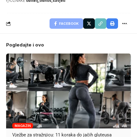
OZNAKE
obitelj
odnos
savjeti
FACEBOOK
Pogledajte i ovo
MAGAZIN
Vježbe za stražnjicu: 11 koraka do jačih gluteusa