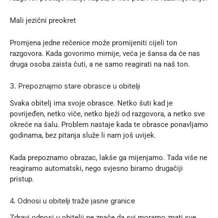
Mali jezični preokret
Promjena jedne rečenice može promijeniti cijeli ton
razgovora. Kada govorimo mirnije, veća je šansa da će nas
druga osoba zaista čuti, a ne samo reagirati na naš ton.
3. Prepoznajmo stare obrasce u obitelji
Svaka obitelj ima svoje obrasce. Netko šuti kad je
povrijeđen, netko viče, netko bježi od razgovora, a netko sve
okreće na šalu. Problem nastaje kada te obrasce ponavljamo
godinama, bez pitanja služe li nam još uvijek.
Kada prepoznamo obrazac, lakše ga mijenjamo. Tada više ne
reagiramo automatski, nego svjesno biramo drugačiji
pristup.
4. Odnosi u obitelji traže jasne granice
Zdravi odnosi u obitelji ne znače da svi moramo znati sve,