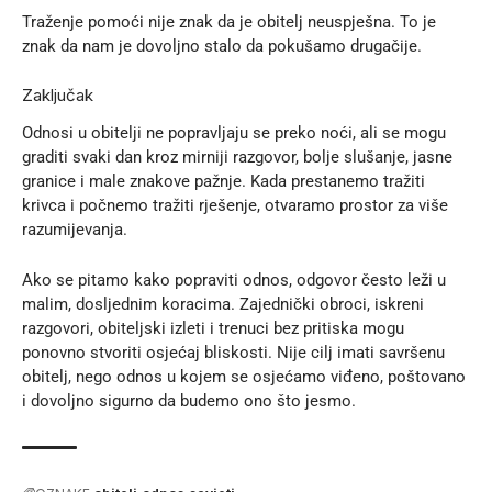
Traženje pomoći nije znak da je obitelj neuspješna. To je
znak da nam je dovoljno stalo da pokušamo drugačije.
Zaključak
Odnosi u obitelji ne popravljaju se preko noći, ali se mogu
graditi svaki dan kroz mirniji razgovor, bolje slušanje, jasne
granice i male znakove pažnje. Kada prestanemo tražiti
krivca i počnemo tražiti rješenje, otvaramo prostor za više
razumijevanja.
Ako se pitamo kako popraviti odnos, odgovor često leži u
malim, dosljednim koracima. Zajednički obroci, iskreni
razgovori,
obiteljski izleti
i trenuci bez pritiska mogu
ponovno stvoriti osjećaj bliskosti. Nije cilj imati savršenu
obitelj, nego odnos u kojem se osjećamo viđeno, poštovano
i dovoljno sigurno da budemo ono što jesmo.