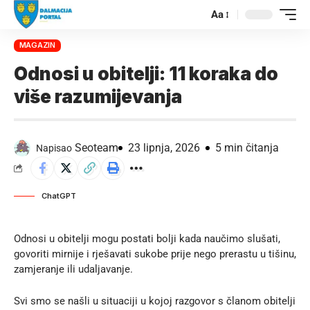
Aa
MAGAZIN
Odnosi u obitelji: 11 koraka do
više razumijevanja
Seoteam
23 lipnja, 2026
5 min čitanja
Napisao
ChatGPT
Odnosi u obitelji mogu postati bolji kada naučimo slušati,
govoriti mirnije i rješavati sukobe prije nego prerastu u tišinu,
zamjeranje ili udaljavanje.
Svi smo se našli u situaciji u kojoj razgovor s članom obitelji