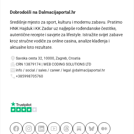
Dobrodošli na Dalmacijaportal.hr
Središnje mjesto za sport, kulturu i modernu zabavu. Pratimo
HNK Hajduk i KK Zadar uz najljepše rođendanske čestitke,
autentične recepte i savjete za lifestyle. Istražite svijet zabave
kroz stručne vodiče za online casina, analize klađenja i
aktualne loto rezultate.
Savska cesta 32, 10000, Zagreb, Croatia
CRN 13879174 | WEB CODING SOLUTIONS LTD
info / social / sales / career / legal @dalmacijaportal.hr
+385998705760