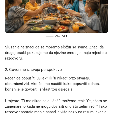
ChatGPT
Slušanje ne znači da se moramo složiti sa svime. Znači da
drugoj osobi pokazujemo da njezine emocije imaju mjesto u
razgovoru.
2. Govorimo iz svoje perspektive
Rečenice poput “ti uvijek” ili “ti nikad” brzo stvaraju
obrambeni zid. Ako želimo naučiti kako popraviti odnos,
korisnije je govoriti iz vlastitog osjećaja.
Umjesto “Ti me nikad ne slušaš”, možemo reći: “Osjećam se
zanemareno kada ne mogu dovršiti ono što želim reći.” Tako
razgovor postaje manje napad, a više poziv na razumijevanje.