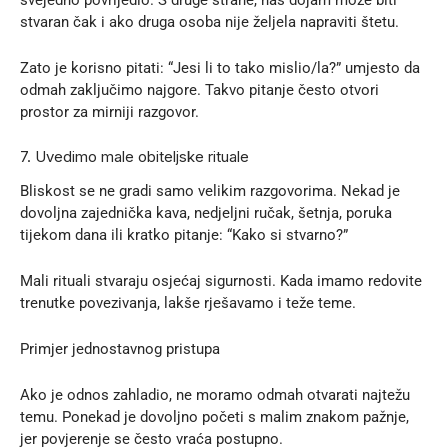
stvaran čak i ako druga osoba nije željela napraviti štetu.
Zato je korisno pitati: “Jesi li to tako mislio/la?” umjesto da
odmah zaključimo najgore. Takvo pitanje često otvori
prostor za mirniji razgovor.
7. Uvedimo male obiteljske rituale
Bliskost se ne gradi samo velikim razgovorima. Nekad je
dovoljna zajednička kava, nedjeljni ručak, šetnja, poruka
tijekom dana ili kratko pitanje: “Kako si stvarno?”
Mali rituali stvaraju osjećaj sigurnosti. Kada imamo redovite
trenutke povezivanja, lakše rješavamo i teže teme.
Primjer jednostavnog pristupa
Ako je odnos zahladio, ne moramo odmah otvarati najtežu
temu. Ponekad je dovoljno početi s malim znakom pažnje,
jer povjerenje se često vraća postupno.