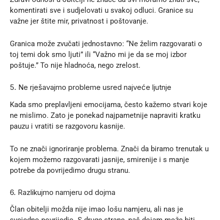
komentirati sve i sudjelovati u svakoj odluci. Granice su
važne jer štite mir, privatnost i poštovanje.
Granica može zvučati jednostavno: “Ne želim razgovarati o
toj temi dok smo ljuti” ili “Važno mi je da se moj izbor
poštuje.” To nije hladnoća, nego zrelost.
5. Ne rješavajmo probleme usred najveće ljutnje
Kada smo preplavljeni emocijama, često kažemo stvari koje
ne mislimo. Zato je ponekad najpametnije napraviti kratku
pauzu i vratiti se razgovoru kasnije.
To ne znači ignoriranje problema. Znači da biramo trenutak u
kojem možemo razgovarati jasnije, smirenije i s manje
potrebe da povrijedimo drugu stranu.
6. Razlikujmo namjeru od dojma
Član obitelji možda nije imao lošu namjeru, ali nas je
svejedno povrijedio. S druge strane, naš dojam može biti