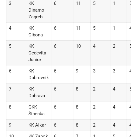
3
KK
6
11
5
1
533
Dinamo
Zagreb
4
KK
6
11
5
1
471
Cibona
5
KK
6
10
4
2
524
Cedevita
Junior
6
KK
6
9
3
3
474
Dubrovnik
7
KK
6
8
2
4
529
Dubrava
8
GKK
6
8
2
4
473
Šibenka
9
KK Alkar
6
8
2
4
459
10
KK Zabok
6
7
1
5
467