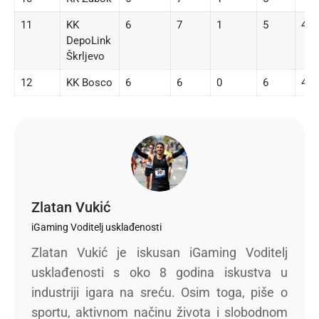
11
KK
6
7
1
5
451
DepoLink
Škrljevo
12
KK Bosco
6
6
0
6
426
Zlatan Vukić
iGaming Voditelj usklađenosti
Zlatan Vukić je iskusan iGaming Voditelj
usklađenosti s oko 8 godina iskustva u
industriji igara na sreću. Osim toga, piše o
sportu, aktivnom načinu života i slobodnom