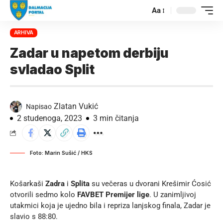
Aa
ARHIVA
Zadar u napetom derbiju
svladao Split
Zlatan Vukić
Napisao
2 studenoga, 2023
3 min čitanja
Foto: Marin Sušić / HKS
Košarkaši
Zadra
i
Splita
su večeras u dvorani Krešimir Ćosić
otvorili sedmo kolo
FAVBET Premijer lige
. U zanimljivoj
utakmici koja je ujedno bila i repriza lanjskog finala, Zadar je
slavio s 88:80.