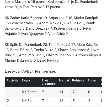
Lovro Mazalin s 15 poena. Kod poraženih je DJ Funderburk
zabio 20, a Toni Perković 17 poena.
KK Zadar: Karlo Žganec 19, Arijan Lakić 18, Marko Ramljak
16, Lovro Mazalin 15, Adem Mekić 6, Luka Božić 5, Patrik
Jambrović 5, Dario Drežnjak 4, Krševan Klarica 0, Petar
Vujačić 0, Ivan Njegovan 0, Vice Grbić 0.
KK Split: DJ Funderburk 20, Toni Perković 17, Mate Kalajžić
13, Boris Tišma 8, Tonko Vuko 8, Shawn Stevenson 5, Lovre
Runjić 3, Ante Perkušić 3, Edward Shelton 3, Antonio Klepo 0,
Marino Dubravčić 0, David Pavin 0.
Ljestvica FAVBET Premijer lige:
Pozicija
Ekipa
Broj
Bodovi
Pobjede
Porazi
Post
utakmica
poe
1
KK Zadar
7
14
7
0
659
2
KK Split
7
12
5
2
556