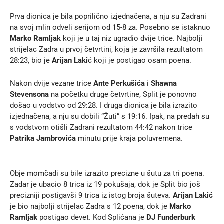
Prva dionica je bila poprilično izjednačena, a nju su Zadrani
na svoj mlin odveli serijom od 15-8 za. Posebno se istaknuo
Marko Ramljak
koji je u taj niz ugradio dvije trice. Najbolji
strijelac Zadra u prvoj četvrtini, koja je završila rezultatom
28:23, bio je
Arijan Laki
ć koji je postigao osam poena.
Nakon dvije vezane trice
Ante Perkušića
i
Shawna
Stevensona
na početku druge četvrtine, Split je ponovno
došao u vodstvo od 29:28. I druga dionica je bila izrazito
izjednačena, a nju su dobili “Žuti” s 19:16. Ipak, na predah su
s vodstvom otišli Zadrani rezultatom 44:42 nakon trice
Patrika Jambrovića
minutu prije kraja poluvremena.
Obje momčadi su bile izrazito precizne u šutu za tri poena.
Zadar je ubacio 8 trica iz 19 pokušaja, dok je Split bio još
precizniji postigavši 9 trica iz istog broja šuteva.
Arijan Lakić
je bio najbolji strijelac Zadra s 12 poena, dok je
Marko
Ramljak
postigao devet. Kod Splićana je
DJ Funderburk