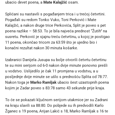
ubacio devet poena, a
Mate Kalajžić
osam.
Splićani su nastavili s pogađanjem trica i u trećoj četvrtini.
Pogađali su redom Tonko Vuko, Toni Perković i Mate
Kalajžić, a nakon druge trice Perkovića, Split je poveo s pet
poena razlike – 58:53. To je bila najveća prednost “Žutih” na
susretu. Perković je sjajnu treću četvrtinu, u kojoj je postigao
11 poena, okončao tricom za 63:59 što je ujedno bio i
konačni rezultat nakon 30 minuta košarke.
Izabranici Danijela Jusupa su bolje otvorili četvrtu četvrtinu
te su mini serijom od 6-0 nakon dvije minute ponovno prešli
u vodstvo. Uslijedilo je čak 11 promjena u vodstvu, a u
posljednje dvije minute se ušlo s prednošću Splita od 78:77.
Nakon toga je
Marko Ramljak
ubacio šest uzastopnih poena
kojim je Zadar poveo s 83:78 samo 43 sekunde prije kraja.
To će se pokazati ključnom serijom utakmice jer su Zadrani
na kraju slavili sa 88:80. Do pobjede su ih predvodili Karlo
Žganec s 19 poena, Arijan Lakić s 18, Marko Ramljak s 16 te