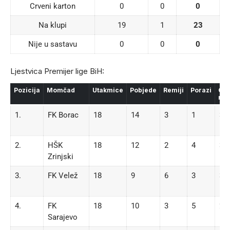
Crveni karton
0
0
0
Na klupi
19
1
23
Nije u sastavu
0
0
0
Ljestvica Premijer lige BiH:
Pozicija
Momčad
Utakmice
Pobjede
Remiji
Porazi
Gol
raz
1.
FK Borac
18
14
3
1
38 
11
2.
HŠK
18
12
2
4
39 
Zrinjski
19
3.
FK Velež
18
9
6
3
30 
16
4.
FK
18
10
3
5
29 
Sarajevo
17