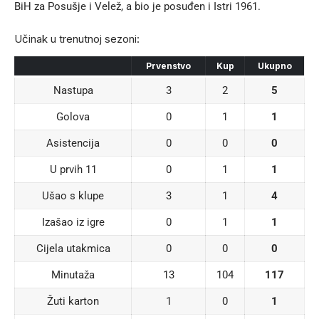
BiH za Posušje i Velež, a bio je posuđen i Istri 1961.
Učinak u trenutnoj sezoni:
Prvenstvo
Kup
Ukupno
Nastupa
3
2
5
Golova
0
1
1
Asistencija
0
0
0
U prvih 11
0
1
1
Ušao s klupe
3
1
4
Izašao iz igre
0
1
1
Cijela utakmica
0
0
0
Minutaža
13
104
117
Žuti karton
1
0
1