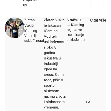
09
Zlatan
Zlatan Vukić
Stručnjak
Čitaj više
za iGaming
Vukić
je iskusan
regulative,
iGaming
iGaming
licenciranje i
Voditelj
Voditelj
usklađenost
usklađenosti
usklađenosti
s oko 8
godina
iskustva u
industriji
igara na
sreću. Osim
toga, piše o
sportu,
aktivnom
načinu života
i slobodnom
+ 3
vremenu.