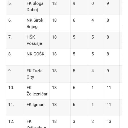
5.
FK Sloga
18
9
0
9
22 
Doboj
30
6.
NK Široki
18
6
4
8
16 
Brijeg
22
7.
HŠK
18
5
5
8
20 
Posušje
20
8.
NK GOŠK
18
5
5
8
21 
34
9.
FK Tuzla
18
5
4
9
29 
City
32
10.
FK
18
6
1
11
16 
Željezničar
26
11.
FK Igman
18
6
1
11
22 
37
12.
FK
18
3
2
13
19 
Zvijezda –
37