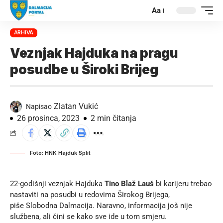
Aa
ARHIVA
Veznjak Hajduka na pragu
posudbe u Široki Brijeg
Zlatan Vukić
Napisao
26 prosinca, 2023
2 min čitanja
Foto: HNK Hajduk Split
22-godišnji veznjak Hajduka
Tino Blaž Lauš
bi karijeru trebao
nastaviti na posudbi u redovima Širokog Brijega,
piše
Slobodna Dalmacija
. Naravno, informacija još nije
službena, ali čini se kako sve ide u tom smjeru.