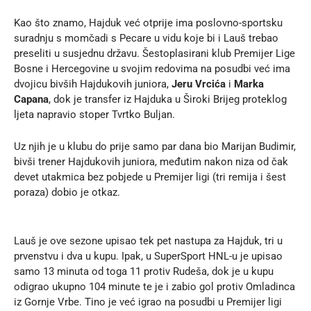
Kao što znamo, Hajduk već otprije ima poslovno-sportsku
suradnju s momčadi s Pecare u vidu koje bi i Lauš trebao
preseliti u susjednu državu. Šestoplasirani klub Premijer Lige
Bosne i Hercegovine u svojim redovima na posudbi već ima
dvojicu bivših Hajdukovih juniora,
Jeru Vrcića
i
Marka
Capana
, dok je transfer iz Hajduka u Široki Brijeg proteklog
ljeta napravio stoper Tvrtko Buljan.
Uz njih je u klubu do prije samo par dana bio Marijan Budimir,
bivši trener Hajdukovih juniora, međutim nakon niza od čak
devet utakmica bez pobjede u Premijer ligi (tri remija i šest
poraza) dobio je otkaz.
Lauš je ove sezone upisao tek pet nastupa za Hajduk, tri u
prvenstvu i dva u kupu. Ipak, u SuperSport HNL-u je upisao
samo 13 minuta od toga 11 protiv Rudeša, dok je u kupu
odigrao ukupno 104 minute te je i zabio gol protiv Omladinca
iz Gornje Vrbe. Tino je već igrao na posudbi u Premijer ligi