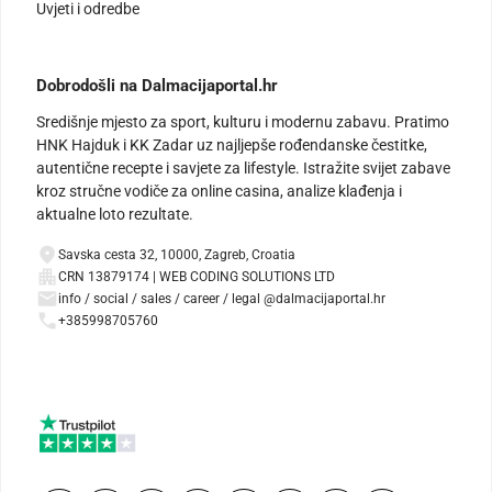
Uvjeti i odredbe
Dobrodošli na Dalmacijaportal.hr
Središnje mjesto za sport, kulturu i modernu zabavu. Pratimo
HNK Hajduk i KK Zadar uz najljepše rođendanske čestitke,
autentične recepte i savjete za lifestyle. Istražite svijet zabave
kroz stručne vodiče za online casina, analize klađenja i
aktualne loto rezultate.
Savska cesta 32, 10000, Zagreb, Croatia
CRN 13879174 | WEB CODING SOLUTIONS LTD
info / social / sales / career / legal @dalmacijaportal.hr
+385998705760