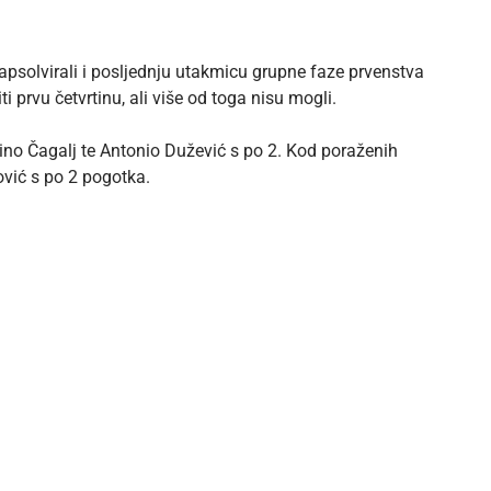
psolvirali i posljednju utakmicu grupne faze prvenstva
ti prvu četvrtinu, ali više od toga nisu mogli.
rino Čagalj te Antonio Dužević s po 2. Kod poraženih
ković s po 2 pogotka.