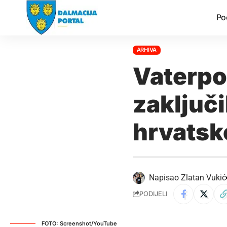
Po
ARHIVA
Vaterpo
zaključi
hrvatsk
Napisao
Zlatan Vukić
PODIJELI
FOTO: Screenshot/YouTube