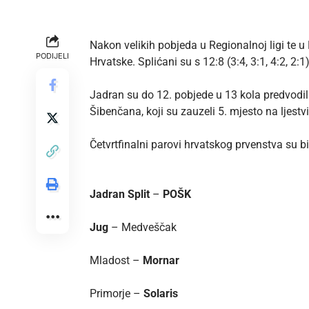
Nakon velikih pobjeda u Regionalnoj ligi te u 
PODIJELI
Hrvatske. Splićani su s 12:8 (3:4, 3:1, 4:2, 2:
Jadran su do 12. pobjede u 13 kola predvodil
Šibenčana, koji su zauzeli 5. mjesto na ljestvi
Četvrtfinalni parovi hrvatskog prvenstva su bil
Jadran Split
–
POŠK
Jug
– Medveščak
Mladost –
Mornar
Primorje –
Solaris