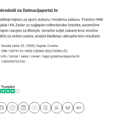
brodošli na Dalmacijaportal.hr
edišnje mjesto za sport, kulturu i modernu zabavu. Pratimo HNK
jduk i KK Zadar uz najljepše rođendanske čestitke, autentične
cepte i savjete za lifestyle. Istražite svijet zabave kroz stručne
diče za online casina, analize klađenja i aktualne loto rezultate.
Savska cesta 32, 10000, Zagreb, Croatia
CRN 13879174 | WEB CODING SOLUTIONS LTD
info / social / sales / career / legal @dalmacijaportal.hr
+385998705760