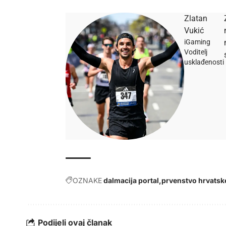
Zlatan
Vukić
iGaming
Voditelj
usklađenosti
OZNAKE
dalmacija portal
prvenstvo hrvatsk
Podijeli ovaj članak