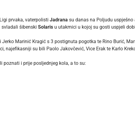
Ligi prvaka, vaterpolisti
Jadrana
su danas na Poljudu uspješno a
1) svladali šibenski
Solaris
u utakmici u kojoj su gosti uspjeli dobi
i Jerko Marinić Kragić s 3 postignuta pogotka te Rino Burić, Ma
ci, najefikasniji su bili Paolo Jakovčević, Vice Erak te Karlo Kre
i poznati i prije posljednjeg kola, a to su: