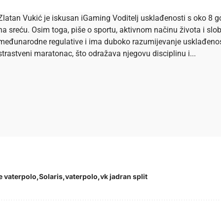
Zlatan Vukić je iskusan iGaming Voditelj usklađenosti s oko 8 go
na sreću. Osim toga, piše o sportu, aktivnom načinu života i s
međunarodne regulative i ima duboko razumijevanje usklađenosti 
strastveni maratonac, što odražava njegovu disciplinu i...
e vaterpolo
Solaris
vaterpolo
vk jadran split