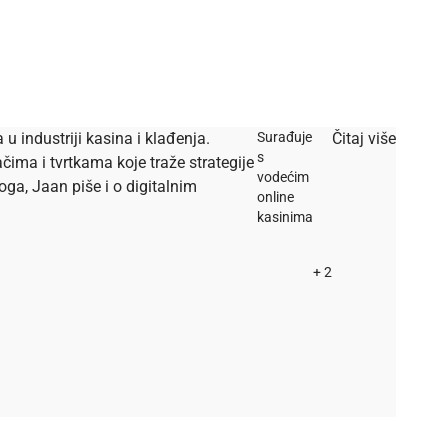
u industriji kasina i klađenja.
Surađuje
Čitaj više
s
ačima i tvrtkama koje traže strategije
vodećim
oga, Jaan piše i o digitalnim
online
kasinima
+ 2