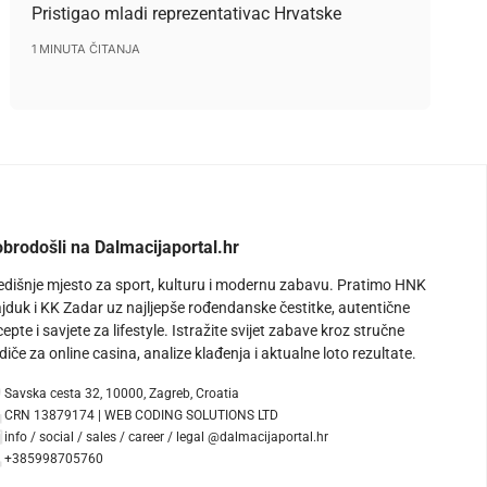
Pristigao mladi reprezentativac Hrvatske
1 MINUTA ČITANJA
brodošli na Dalmacijaportal.hr
edišnje mjesto za sport, kulturu i modernu zabavu. Pratimo HNK
jduk i KK Zadar uz najljepše rođendanske čestitke, autentične
cepte i savjete za lifestyle. Istražite svijet zabave kroz stručne
diče za online casina, analize klađenja i aktualne loto rezultate.
Savska cesta 32, 10000, Zagreb, Croatia
CRN 13879174 | WEB CODING SOLUTIONS LTD
info / social / sales / career / legal @dalmacijaportal.hr
+385998705760