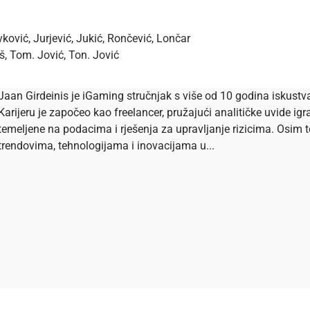
Ivković, Jurjević, Jukić, Rončević, Lončar
š, Tom. Jović, Ton. Jović
Jaan Girdeinis je iGaming stručnjak s više od 10 godina iskustva 
Karijeru je započeo kao freelancer, pružajući analitičke uvide igr
temeljene na podacima i rješenja za upravljanje rizicima. Osim t
trendovima, tehnologijama i inovacijama u...