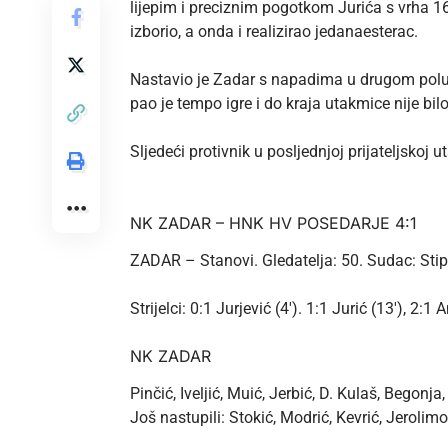
lijepim i preciznim pogotkom Jurića s vrha 16
izborio, a onda i realizirao jedanaesterac.
Nastavio je Zadar s napadima u drugom poluvr
pao je tempo igre i do kraja utakmice nije bil
Sljedeći protivnik u posljednjoj prijateljskoj
NK ZADAR – HNK HV POSEDARJE 4:1
ZADAR – Stanovi. Gledatelja: 50. Sudac: Stip
Strijelci: 0:1 Jurjević (4′). 1:1 Jurić (13′), 2:1
NK ZADAR
Pinčić, Iveljić, Muić, Jerbić, D. Kulaš, Begonja,
Još nastupili: Stokić, Modrić, Kevrić, Jerolimo