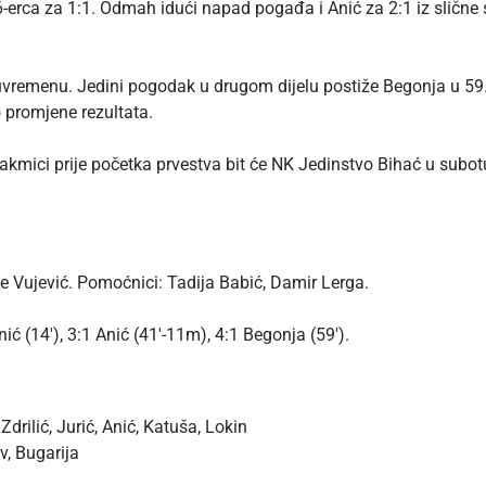
-erca za 1:1. Odmah idući napad pogađa i Anić za 2:1 iz slične s
emenu. Jedini pogodak u drugom dijelu postiže Begonja u 59. min
o promjene rezultata.
 utakmici prije početka prvestva bit će NK Jedinstvo Bihać u subo
e Vujević. Pomoćnici: Tadija Babić, Damir Lerga.
 Anić (14′), 3:1 Anić (41′-11m), 4:1 Begonja (59′).
 Zdrilić, Jurić, Anić, Katuša, Lokin
v, Bugarija