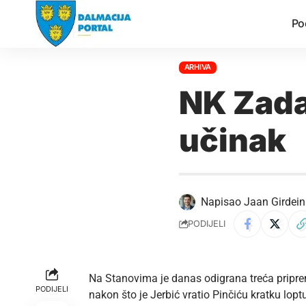
Po
ARHIVA
NK Zada
učinak
Napisao
Jaan Girdein
PODIJELI
Na Stanovima je danas odigrana treća pripr
PODIJELI
nakon što je Jerbić vratio Pinčiću kratku lopt