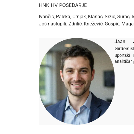
HNK HV POSEDARJE
Ivančić, Paleka, Crnjak, Klanac, Srzić, Surać, 
Još nastupili: Zdrilić, Knežević, Gospić, Maga
Jaan
Girdeinis
Sportski
analitičar