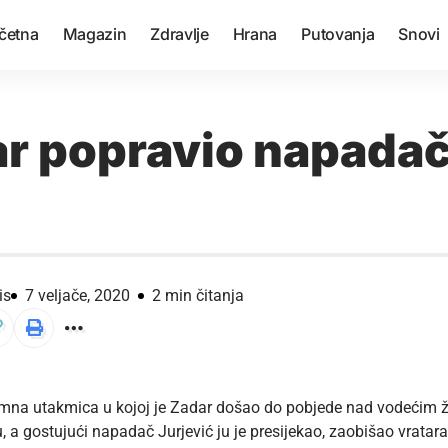
četna
Magazin
Zdravlje
Hrana
Putovanja
Snovi
r popravio napadač
is
7 veljače, 2020
2 min čitanja
emna utakmica u kojoj je Zadar došao do pobjede nad vodećim 
u, a gostujući napadač Jurjević ju je presijekao, zaobišao vratar