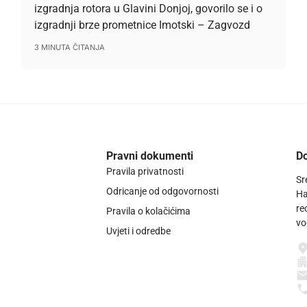
izgradnja rotora u Glavini Donjoj, govorilo se i o
izgradnji brze prometnice Imotski – Zagvozd
3 MINUTA ČITANJA
Pravni dokumenti
Do
Pravila privatnosti
Sr
Odricanje od odgovornosti
Ha
re
Pravila o kolačićima
vo
Uvjeti i odredbe