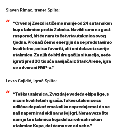
Slaven Rimac, trener Splita:
“Crvenoj Zvezdi stižemo manje od 24 sata nakon
kup utakmice protiv Zaboka. Navikli smo na gust
raspored, bit će nam to četvrta utakmica ovog
tjedna. Pronaći ćemo energiju da se predstavimo
kvalitetno, oni su favoriti, ali i oni dolaze iz serije
utakmica. Za njih će biti drugačija situacija, neće
igrati pred 20 tisuća navijača iz Stark Arene, igra
se u dvorani FMP-a.”
Lovro Gnjidić, igrač Splita:
“Teška utakmica, Zvezda je vodeća ekipa lige, s
nizom kvalitetnih igrača. Takve utakmice su
odlične da pokažemo koliko napredujemo i da se
naš naporni rad vidi na našoj igri. Nema veze što
nam je to utakmica koja dolazi odmah nakon
utakmice Kupa, dat ćemo sve od sebe.”