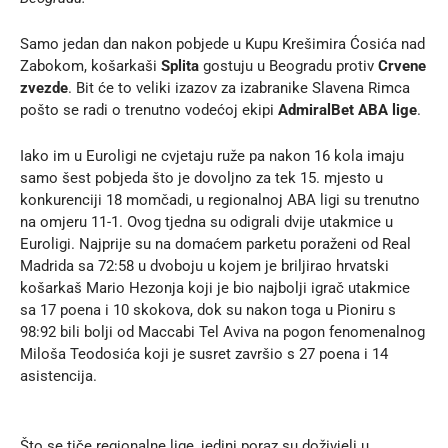
Samo jedan dan nakon pobjede u Kupu Krešimira Ćosića nad
Zabokom, košarkaši
Splita
gostuju u Beogradu protiv
Crvene
zvezde
. Bit će to veliki izazov za izabranike Slavena Rimca
pošto se radi o trenutno vodećoj ekipi
AdmiralBet ABA lige
.
Iako im u Euroligi ne cvjetaju ruže pa nakon 16 kola imaju
samo šest pobjeda što je dovoljno za tek 15. mjesto u
konkurenciji 18 momčadi, u regionalnoj ABA ligi su trenutno
na omjeru 11-1. Ovog tjedna su odigrali dvije utakmice u
Euroligi. Najprije su na domaćem parketu poraženi od Real
Madrida sa 72:58 u dvoboju u kojem je briljirao hrvatski
košarkaš Mario Hezonja koji je bio najbolji igrač utakmice
sa 17 poena i 10 skokova, dok su nakon toga u Pioniru s
98:92 bili bolji od Maccabi Tel Aviva na pogon fenomenalnog
Miloša Teodosića koji je susret završio s 27 poena i 14
asistencija.
Što se tiče regionalne lige, jedini poraz su doživjeli u