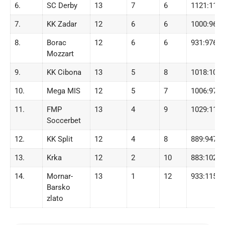
6.
SC Derby
13
7
6
1121:1117
7.
KK Zadar
12
6
6
1000:964
8.
Borac
12
6
6
931:976
Mozzart
9.
KK Cibona
13
5
8
1018:1098
10.
Mega MIS
12
5
7
1006:978
11.
FMP
13
4
9
1029:1138
Soccerbet
12.
KK Split
12
4
8
889:947
13.
Krka
12
2
10
883:1028
14.
Mornar-
13
1
12
933:1152
Barsko
zlato