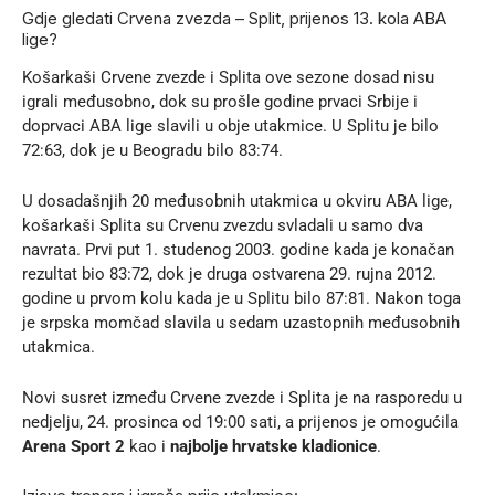
Gdje gledati Crvena zvezda – Split, prijenos 13. kola ABA
lige?
Košarkaši Crvene zvezde i Splita ove sezone dosad nisu
igrali međusobno, dok su prošle godine prvaci Srbije i
doprvaci ABA lige slavili u obje utakmice. U Splitu je bilo
72:63, dok je u Beogradu bilo 83:74.
U dosadašnjih 20 međusobnih utakmica u okviru ABA lige,
košarkaši Splita su Crvenu zvezdu svladali u samo dva
navrata. Prvi put 1. studenog 2003. godine kada je konačan
rezultat bio 83:72, dok je druga ostvarena 29. rujna 2012.
godine u prvom kolu kada je u Splitu bilo 87:81. Nakon toga
je srpska momčad slavila u sedam uzastopnih međusobnih
utakmica.
Novi susret između Crvene zvezde i Splita je na rasporedu u
nedjelju, 24. prosinca od 19:00 sati, a prijenos je omogućila
Arena Sport 2
kao i
najbolje hrvatske kladionice
.