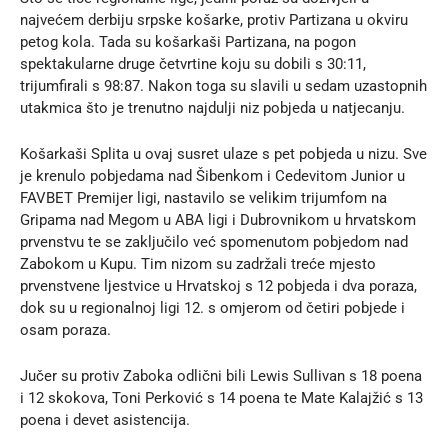
najvećem derbiju srpske košarke, protiv Partizana u okviru
petog kola. Tada su košarkaši Partizana, na pogon
spektakularne druge četvrtine koju su dobili s 30:11,
trijumfirali s 98:87. Nakon toga su slavili u sedam uzastopnih
utakmica što je trenutno najdulji niz pobjeda u natjecanju.
Košarkaši Splita u ovaj susret ulaze s pet pobjeda u nizu. Sve
je krenulo pobjedama nad Šibenkom i Cedevitom Junior u
FAVBET Premijer ligi, nastavilo se velikim trijumfom na
Gripama nad Megom u ABA ligi i Dubrovnikom u hrvatskom
prvenstvu te se zaključilo već spomenutom pobjedom nad
Zabokom u Kupu. Tim nizom su zadržali treće mjesto
prvenstvene ljestvice u Hrvatskoj s 12 pobjeda i dva poraza,
dok su u regionalnoj ligi 12. s omjerom od četiri pobjede i
osam poraza.
Jučer su protiv Zaboka odlični bili Lewis Sullivan s 18 poena
i 12 skokova, Toni Perković s 14 poena te Mate Kalajžić s 13
poena i devet asistencija.