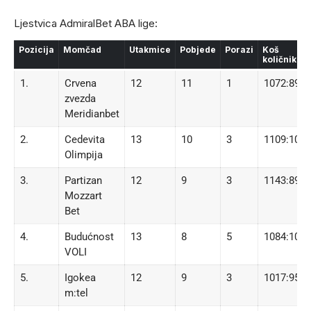
Ljestvica AdmiralBet ABA lige:
Pozicija
Momčad
Utakmice
Pobjede
Porazi
Koš
količnik
1.
Crvena
12
11
1
1072:894
zvezda
Meridianbet
2.
Cedevita
13
10
3
1109:1082
Olimpija
3.
Partizan
12
9
3
1143:891
Mozzart
Bet
4.
Budućnost
13
8
5
1084:1015
VOLI
5.
Igokea
12
9
3
1017:955
m:tel