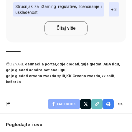
Stručnjak za iGaming regulative, licenciranje i
+ 3
usklađenost
Čitaj više
OZNAKE
dalmacija portal
gdje gledati
gdje gledati ABA ligu
gdje gledati admiralbet aba ligu
gdje gledati crvena zvezda split
KK Crvena zvezda
kk split
košarka
FACEBOOK
Pogledajte i ovo