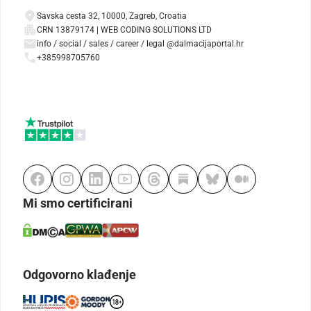
Savska cesta 32, 10000, Zagreb, Croatia
CRN 13879174 | WEB CODING SOLUTIONS LTD
info / social / sales / career / legal @dalmacijaportal.hr
+385998705760
Mi smo certificirani
Odgovorno klađenje