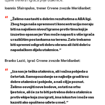
Izjave trenera i igrača prije utakmice:
Ioannis Sfairopulos, trener Crvene zvezde Meridianbet:
„Želimo nastaviti s dobrim rezultatima u ABA ligi.
Zbog toga naša spremnost i koncentracija moraju
biti na najvišem nivou! Igramo protiv tima koji je
izuzetno opasan jer Vas može napasti s više igrača
u različitim postavkama na terenu. Zato trebamo
biti spremni odigrati dobru obranu ali i biti dobri u
napadačkom dijelu utakmice.“
Branko Lazić, igrač Crvene zvezde Meridianbet:
„Iza nas je teška utakmica, ali i važna pobjeda u
četvrtak. Samopouzdanje se najbolje gradi kroz
dobre utakmice i pobjede, a naš cilj je poznat.
Želimo osvojiti nove bodove, ostati na vrhu
ljestvice, ali će za to biti potrebna dobra utakmica
protiv ekipe koja zna igrati, ima iskustvo i može vas
kazniti ako opušteno uđete u meč.“