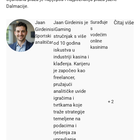
Dalmacije.
Jaan
Jaan Girdeinis je
Surađuje
Čitaj više
s
Girdeinis
iGaming
vodećim
Sportski
stručnjak s više
online
analitičar
od 10 godina
kasinima
iskustva u
industriji kasina i
klađenja. Karijeru
je započeo kao
freelancer,
pružajući
analitičke uvide
igračima i
+ 2
tvrtkama koje
traže strategije
temeljene na
podacima i
rješenja za
upravljanje