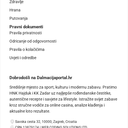
Zdravlje
Hrana
Putovanja
Pravni dokumenti
Pravila privatnosti
Odricanje od odgovornosti
Pravila o kolačićima
Uvjeti i odredbe
Dobrodošli na Dalmacijaportal.hr
Središnje mjesto za sport, kulturu i modernu zabavu. Pratimo
HNK Hajduk i KK Zadar uz najljepše rođendanske čestitke,
autentične recepte i savjete za lifestyle. Istražite svijet zabave
kroz stručne vodiče za online casina, analize klađenja i
aktualne loto rezultate.
Savska cesta 32, 10000, Zagreb, Croatia
CRN 13879174 | WEB CODING SOLUTIONS LTD