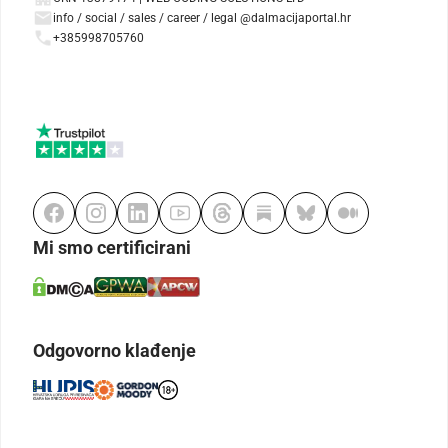
info / social / sales / career / legal @dalmacijaportal.hr
+385998705760
Mi smo certificirani
Odgovorno klađenje