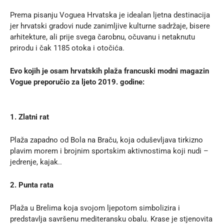
Prema pisanju Voguea Hrvatska je idealan ljetna destinacija
jer hrvatski gradovi nude zanimljive kulturne sadržaje, bisere
arhitekture, ali prije svega čarobnu, očuvanu i netaknutu
prirodu i čak 1185 otoka i otočića.
Evo kojih je osam hrvatskih plaža francuski modni magazin
Vogue preporučio za ljeto 2019. godine:
1. Zlatni rat
Plaža zapadno od Bola na Braču, koja oduševljava tirkizno
plavim morem i brojnim sportskim aktivnostima koji nudi –
jedrenje, kajak..
2. Punta rata
Plaža u Brelima koja svojom ljepotom simbolizira i
predstavlja savršenu mediteransku obalu. Krase je stjenovita