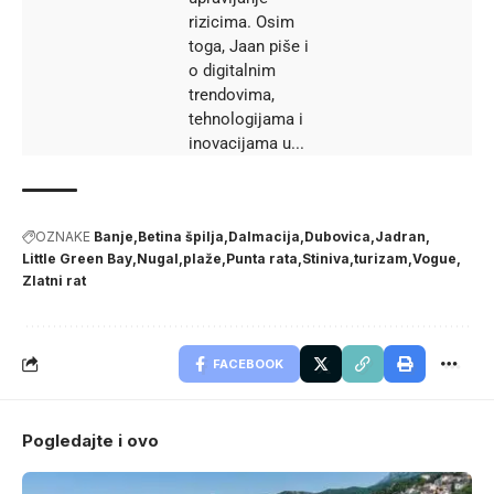
rizicima. Osim
toga, Jaan piše i
o digitalnim
trendovima,
tehnologijama i
inovacijama u...
OZNAKE
Banje
Betina špilja
Dalmacija
Dubovica
Jadran
Little Green Bay
Nugal
plaže
Punta rata
Stiniva
turizam
Vogue
Zlatni rat
FACEBOOK
Pogledajte i ovo