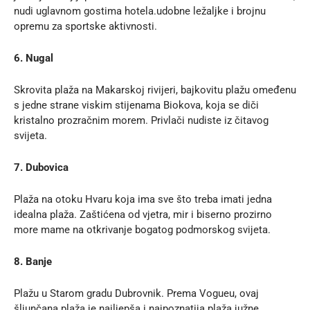
nudi uglavnom gostima hotela.udobne ležaljke i brojnu
opremu za sportske aktivnosti.
6. Nugal
Skrovita plaža na Makarskoj rivijeri, bajkovitu plažu omeđenu
s jedne strane viskim stijenama Biokova, koja se diči
kristalno prozračnim morem. Privlači nudiste iz čitavog
svijeta.
7. Dubovica
Plaža na otoku Hvaru koja ima sve što treba imati jedna
idealna plaža. Zaštićena od vjetra, mir i biserno prozirno
more mame na otkrivanje bogatog podmorskog svijeta.
8. Banje
Plažu u Starom gradu Dubrovnik. Prema Vogueu, ovaj
šljunčana plaža je najljepša i najpoznatija plaža južne