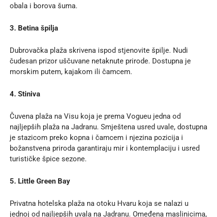
obala i borova šuma.
3. Betina špilja
Dubrovačka plaža skrivena ispod stjenovite špilje. Nudi
čudesan prizor uščuvane netaknute prirode. Dostupna je
morskim putem, kajakom ili čamcem.
4. Stiniva
Čuvena plaža na Visu koja je prema Vogueu jedna od
najljepših plaža na Jadranu. Smještena usred uvale, dostupna
je stazicom preko kopna i čamcem i njezina pozicija i
božanstvena priroda garantiraju mir i kontemplaciju i usred
turističke špice sezone.
5. Little Green Bay
Privatna hotelska plaža na otoku Hvaru koja se nalazi u
jednoj od najljepših uvala na Jadranu. Omeđena maslinicima,