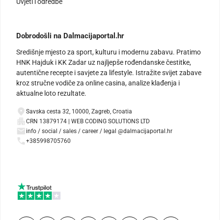
Uvjeti i odredbe
Dobrodošli na Dalmacijaportal.hr
Središnje mjesto za sport, kulturu i modernu zabavu. Pratimo
HNK Hajduk i KK Zadar uz najljepše rođendanske čestitke,
autentične recepte i savjete za lifestyle. Istražite svijet zabave
kroz stručne vodiče za online casina, analize klađenja i
aktualne loto rezultate.
Savska cesta 32, 10000, Zagreb, Croatia
CRN 13879174 | WEB CODING SOLUTIONS LTD
info / social / sales / career / legal @dalmacijaportal.hr
+385998705760