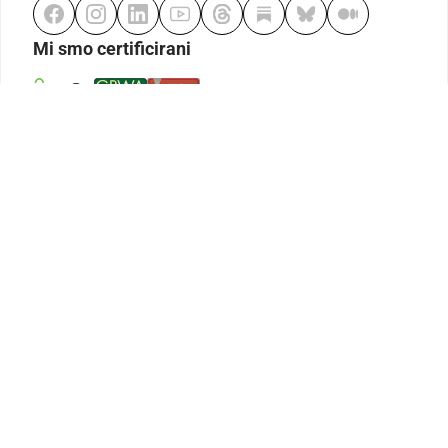
Mi smo certificirani
Odgovorno klađenje
Kodeks etike
Urednička politika
Politika pristupačnosti
Odgovorno igranje
Politika pritužbi
Izjava o modernom ropstvu
GDPR