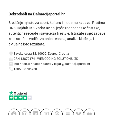
Dobrodošli na Dalmacijaportal.hr
Središnje mjesto za sport, kulturu i modernu zabavu. Pratimo
HNK Hajduk i KK Zadar uz najljepše rođendanske čestitke,
autentične recepte i savjete za lifestyle. Istražite svijet zabave
kroz stručne vodiče za online casina, analize klađenja i
aktualne loto rezultate.
Savska cesta 32, 10000, Zagreb, Croatia
CRN 13879174 | WEB CODING SOLUTIONS LTD
info / social / sales / career / legal @dalmacijaportal.hr
+385998705760